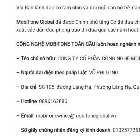
Với Ban lãnh đạo có tầm nhìn và đội ngũ cán bộ trẻ, năn
MobiFone Global
đã được Chính phủ tặng Cờ thi đua cho
xuất sắc dẫn đầu phong trào thi đua qua các năm hoạt
CÔNG NGHỆ MOBIFONE TOÀN CẦU luôn hoan nghênh mọi ý 
– Tên chủ sở hữu
: CÔNG TY CỔ PHẦN CÔNG NGHỆ MO
– Người đại diện theo pháp luật
: VŨ PHI LONG
– Địa chỉ
: Số 105, đường Láng Hạ, Phường Láng Hạ, Qu
– Hotline
: 0896162886
– Email
: mobifonewificc@mobifoneglobal.vn
– Số giấy chứng nhận đăng ký kinh doanh
: 010257725