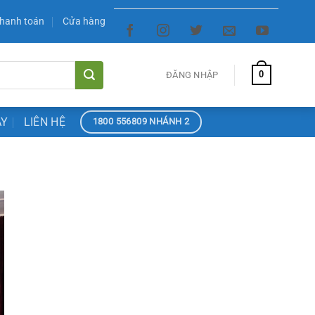
hanh toán
Cửa hàng
0
ĐĂNG NHẬP
ÀY
LIÊN HỆ
1800 556809 NHÁNH 2