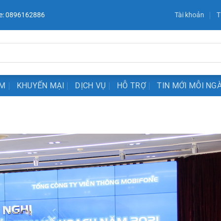
e: 0896162886
Tài khoản
T
ẨM
KHUYẾN MẠI
DỊCH VỤ
HỖ TRỢ
TIN MỚI MỖI NG