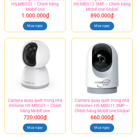
HS-MBG02 – Chính hãng
HS-MBG12 3MP – Chính hãng
MobiFone
MobiFone Global
1.000.000
₫
890.000
₫
Mua ngay
Mua ngay
Camera quay quét trong nhà
Camera quay quét trong nhà
mHome HS-MBG01 – Chính
mHome+ HS-MBG11 3MP –
hãng MobiFone
Chính hãng MobiFone Global
720.000
₫
660.000
₫
Mua ngay
Mua ngay