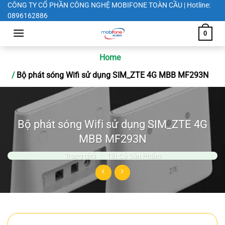
Chuyển
CÔNG TY CỔ PHẦN CÔNG NGHỆ MOBIFONE TOÀN CẦU | Hotline:
0896162886
đến
nội
0
dung
Home
Bộ phát sóng Wifi sử dụng SIM_ZTE 4G MBB MF293N
Bộ phát sóng Wifi sử dụng SIM_ZTE 4G
MBB MF293N
Trang chủ
/
Tất Cả Sản Phẩm