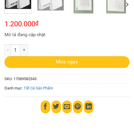
1.200.000
₫
Mô tả đang cập nhật
Bộ phát sóng Wifi sử dụng SIM_ZTE 4G MBB MF293N số lượng
Mua ngay
SKU:
17089582343
Danh mục:
Tất Cả Sản Phẩm