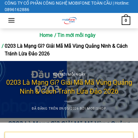
Chuyển
CÔNG TY CỔ PHẦN CÔNG NGHỆ MOBIFONE TOÀN CẦU | Hotline:
0896162886
đến
nội
0
dung
Home
Tin mới mỗi ngày
0203 Là Mạng Gì? Giải Mã Mã Vùng Quảng Ninh & Cách
Tránh Lừa Đảo 2026
TIN MỚI MỖI NGÀY
0203 Là Mạng Gì? Giải Mã Mã Vùng Quảng
Ninh & Cách Tránh Lừa Đảo 2026
ĐÃ ĐĂNG TRÊN
09/05/2026
BỞI
MOBISHOP