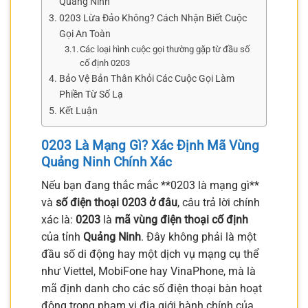
Quảng Ninh
0203 Lừa Đảo Không? Cách Nhận Biết Cuộc
Gọi An Toàn
Các loại hình cuộc gọi thường gặp từ đầu số
cố định 0203
Bảo Vệ Bản Thân Khỏi Các Cuộc Gọi Làm
Phiền Từ Số Lạ
Kết Luận
0203 Là Mạng Gì? Xác Định Mã Vùng
Quảng Ninh Chính Xác
Nếu bạn đang thắc mắc **0203 là mạng gì**
và
số điện thoại 0203 ở đâu
, câu trả lời chính
xác là:
0203
là
mã vùng điện thoại cố định
của tỉnh
Quảng Ninh
. Đây không phải là một
đầu số di động hay một dịch vụ mạng cụ thể
như Viettel, MobiFone hay VinaPhone, mà là
mã định danh cho các số điện thoại bàn hoạt
động trong phạm vi địa giới hành chính của