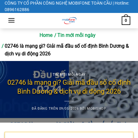
Chuyển
CÔNG TY CỔ PHẦN CÔNG NGHỆ MOBIFONE TOÀN CẦU | Hotline:
0896162886
đến
nội
0
dung
Home
Tin mới mỗi ngày
02746 là mạng gì? Giải mã đầu số cố định Bình Dương &
dịch vụ di động 2026
TIN MỚI MỖI NGÀY
02746 là mạng gì? Giải mã đầu số cố định
Bình Dương & dịch vụ di động 2026
ĐÃ ĐĂNG TRÊN
09/05/2026
BỞI
MOBISHOP