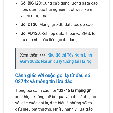
Gói BIG120:
Cung cấp dung lượng data cao
hơn, đảm bảo trải nghiệm lướt web, xem
video mượt mà.
Gói DT30:
Mang lại 7GB data tốc độ cao.
Gói VD120:
Kết hợp data, thoại và SMS, tối
ưu cho nhu cầu liên lạc đa dạng.
Xem thêm >>>
Khu đô thị Tây Nam Linh
Đàm 2026: Nơi an cư lý tưởng tại Hà Nội
Cảnh giác với cuộc gọi lạ từ đầu số
0274x và thông tin lừa đảo
Trong bối cảnh câu hỏi
“02746 là mạng gì”
xuất hiện, không thể bỏ qua vấn đề cảnh giác
với các cuộc gọi lạ, đặc biệt là những số có
dấu hiệu bất thường. Nhiều hành vi lừa đảo