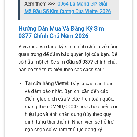
Xem thêm >>>
0964 Là Mạng Gì? Giải
Mã Đầu Số Kim Cương Của Viettel 2026
Hướng Dẫn Mua Và Đăng Ký Sim
0377 Chính Chủ Năm 2026
Việc mua và đăng ký sim chính chủ là vô cùng
quan trọng để đảm bảo quyền lợi của bạn. Để
sở hữu một chiếc sim
đầu số 0377
chính chủ,
bạn có thể thực hiện theo các cách sau:
Tại cửa hàng Viettel:
Đây là cách an toàn
và đảm bảo nhất. Bạn chỉ cần đến các
điểm giao dịch của Viettel trên toàn quốc,
mang theo CMND/CCCD hoặc hộ chiếu còn
hiệu lực và ảnh chân dung (tùy theo quy
định từng thời điểm). Nhân viên sẽ hỗ trợ
bạn chọn số và làm thủ tục đăng ký.