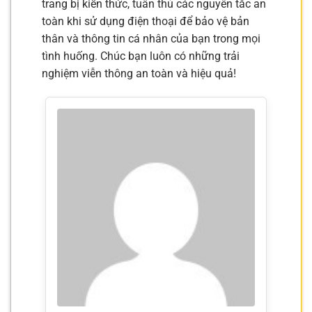
trang bị kiến thức, tuân thủ các nguyên tắc an
toàn khi sử dụng điện thoại để bảo vệ bản
thân và thông tin cá nhân của bạn trong mọi
tình huống. Chúc bạn luôn có những trải
nghiệm viễn thông an toàn và hiệu quả!