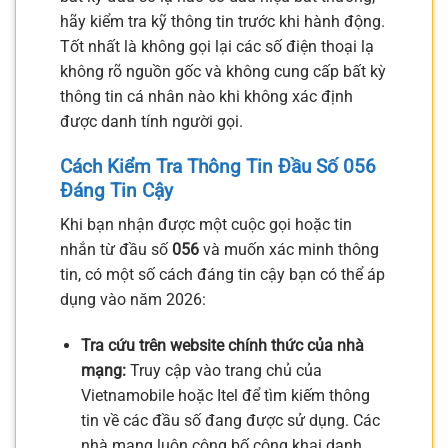
hãy kiểm tra kỹ thông tin trước khi hành động.
Tốt nhất là không gọi lại các số điện thoại lạ
không rõ nguồn gốc và không cung cấp bất kỳ
thông tin cá nhân nào khi không xác định
được danh tính người gọi.
Cách Kiểm Tra Thông Tin Đầu Số 056
Đáng Tin Cậy
Khi bạn nhận được một cuộc gọi hoặc tin
nhắn từ đầu số
056
và muốn xác minh thông
tin, có một số cách đáng tin cậy bạn có thể áp
dụng vào năm 2026:
Tra cứu trên website chính thức của nhà
mạng:
Truy cập vào trang chủ của
Vietnamobile hoặc Itel để tìm kiếm thông
tin về các đầu số đang được sử dụng. Các
nhà mạng luôn công bố công khai danh