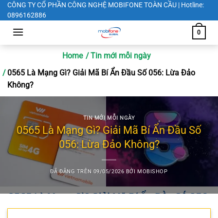
Chuyển
CÔNG TY CỔ PHẦN CÔNG NGHỆ MOBIFONE TOÀN CẦU | Hotline:
0896162886
đến
nội
0
dung
Home
Tin mới mỗi ngày
0565 Là Mạng Gì? Giải Mã Bí Ẩn Đầu Số 056: Lừa Đảo
Không?
TIN MỚI MỖI NGÀY
0565 Là Mạng Gì? Giải Mã Bí Ẩn Đầu Số
056: Lừa Đảo Không?
ĐÃ ĐĂNG TRÊN
09/05/2026
BỞI
MOBISHOP