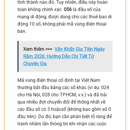
tỉnh thành nào đó. Tuy nhiên, điều này hoàn
toàn không chính xác.
056
là đầu số của
mạng di động, được dùng cho các thuê bao di
động 10 số, không phải mã vùng điện thoại
bàn.
Xem thêm >>>
Văn Khấn Gia Tiên Ngày
Rằm 2026: Hướng Dẫn Chi Tiết Từ
Chuyên Gia
Mã vùng điện thoại cố định tại Việt Nam
thường bắt đầu bằng các số khác (ví dụ: 024
cho Hà Nội, 028 cho TP.HCM, v.v.) và đã trải
qua nhiều đợt chuyển đổi để thống nhất về
các đầu số có 3 hoặcsố (không bao gồm số 0
đầu tiên). Do đó, bạn cần phân biệt rõ ràng để
tránh nhầm lẫn thông tin khi nhận các cuộc