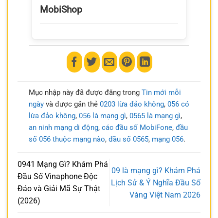
MobiShop
Mục nhập này đã được đăng trong
Tin mới mỗi
ngày
và được gắn thẻ
0203 lừa đảo không
,
056 có
lừa đảo không
,
056 là mạng gì
,
0565 là mạng gì
,
an ninh mạng di động
,
các đầu số MobiFone
,
đầu
số 056 thuộc mạng nào
,
đầu số 0565
,
mạng 056
.
0941 Mạng Gì? Khám Phá
09 là mạng gì? Khám Phá
Đầu Số Vinaphone Độc
Lịch Sử & Ý Nghĩa Đầu Số
Đáo và Giải Mã Sự Thật
Vàng Việt Nam 2026
(2026)