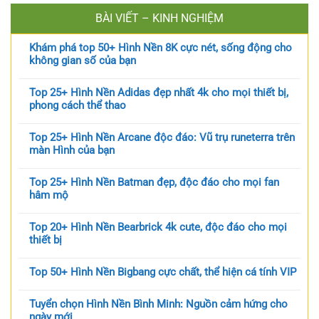
BÀI VIẾT – KINH NGHIỆM
Khám phá top 50+ Hình Nền 8K cực nét, sống động cho
không gian số của bạn
Top 25+ Hình Nền Adidas đẹp nhất 4k cho mọi thiết bị,
phong cách thể thao
Top 25+ Hình Nền Arcane độc đáo: Vũ trụ runeterra trên
màn Hình của bạn
Top 25+ Hình Nền Batman đẹp, độc đáo cho mọi fan
hâm mộ
Top 20+ Hình Nền Bearbrick 4k cute, độc đáo cho mọi
thiết bị
Top 50+ Hình Nền Bigbang cực chất, thể hiện cá tính VIP
Tuyển chọn Hình Nền Bình Minh: Nguồn cảm hứng cho
ngày mới