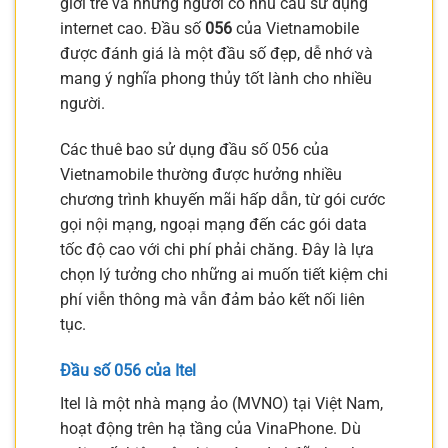
giới trẻ và những người có nhu cầu sử dụng
internet cao. Đầu số
056
của Vietnamobile
được đánh giá là một đầu số đẹp, dễ nhớ và
mang ý nghĩa phong thủy tốt lành cho nhiều
người.
Các thuê bao sử dụng đầu số 056 của
Vietnamobile thường được hưởng nhiều
chương trình khuyến mãi hấp dẫn, từ gói cước
gọi nội mạng, ngoại mạng đến các gói data
tốc độ cao với chi phí phải chăng. Đây là lựa
chọn lý tưởng cho những ai muốn tiết kiệm chi
phí viễn thông mà vẫn đảm bảo kết nối liên
tục.
Đầu số 056 của Itel
Itel là một nhà mạng ảo (MVNO) tại Việt Nam,
hoạt động trên hạ tầng của VinaPhone. Dù