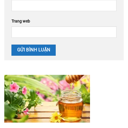
Trang web