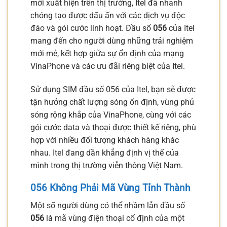
mới xuất hiện trên thị trường, Itel đã nhanh
chóng tạo được dấu ấn với các dịch vụ độc
đáo và gói cước linh hoạt. Đầu số
056
của Itel
mang đến cho người dùng những trải nghiệm
mới mẻ, kết hợp giữa sự ổn định của mạng
VinaPhone và các ưu đãi riêng biệt của Itel.
Sử dụng SIM đầu số 056 của Itel, bạn sẽ được
tận hưởng chất lượng sóng ổn định, vùng phủ
sóng rộng khắp của VinaPhone, cùng với các
gói cước data và thoại được thiết kế riêng, phù
hợp với nhiều đối tượng khách hàng khác
nhau. Itel đang dần khẳng định vị thế của
mình trong thị trường viễn thông Việt Nam.
056 Không Phải Mã Vùng Tỉnh Thành
Một số người dùng có thể nhầm lẫn đầu số
056
là mã vùng điện thoại cố định của một