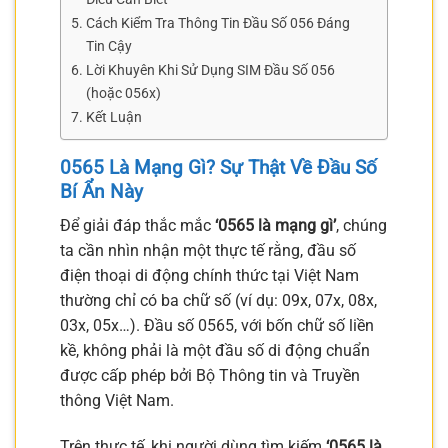
Cách Kiểm Tra Thông Tin Đầu Số 056 Đáng
Tin Cậy
Lời Khuyên Khi Sử Dụng SIM Đầu Số 056
(hoặc 056x)
Kết Luận
0565 Là Mạng Gì? Sự Thật Về Đầu Số
Bí Ẩn Này
Để giải đáp thắc mắc
‘0565 là mạng gì’
, chúng
ta cần nhìn nhận một thực tế rằng, đầu số
điện thoại di động chính thức tại Việt Nam
thường chỉ có ba chữ số (ví dụ: 09x, 07x, 08x,
03x, 05x…). Đầu số 0565, với bốn chữ số liền
kề, không phải là một đầu số di động chuẩn
được cấp phép bởi Bộ Thông tin và Truyền
thông Việt Nam.
Trên thực tế, khi người dùng tìm kiếm
‘0565 là