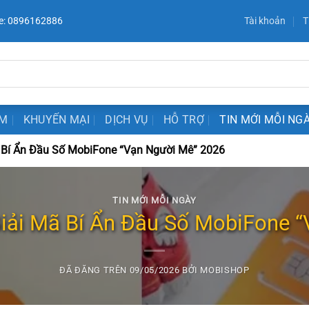
e: 0896162886
Tài khoản
T
ẨM
KHUYẾN MẠI
DỊCH VỤ
HỖ TRỢ
TIN MỚI MỖI NG
 Bí Ẩn Đầu Số MobiFone “Vạn Người Mê” 2026
TIN MỚI MỖI NGÀY
iải Mã Bí Ẩn Đầu Số MobiFone 
ĐÃ ĐĂNG TRÊN
09/05/2026
BỞI
MOBISHOP