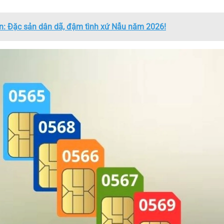
 Đặc sản dân dã, đậm tình xứ Nẫu năm 2026!