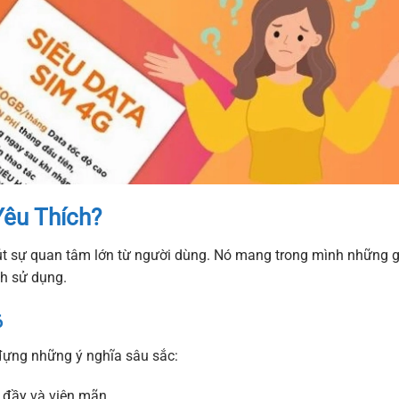
Yêu Thích?
út sự quan tâm lớn từ người dùng. Nó mang trong mình những g
ch sử dụng.
6
đựng những ý nghĩa sâu sắc:
 đầy và viên mãn.