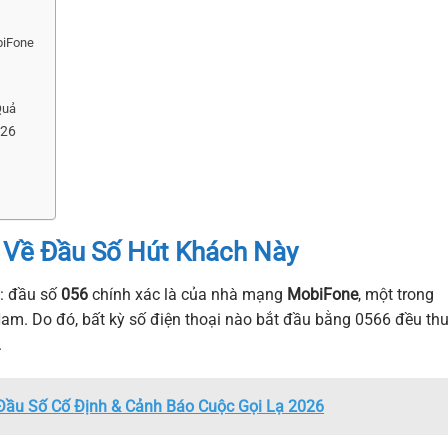
biFone
Quả
026
 Về Đầu Số Hút Khách Này
g: đầu số
056
chính xác là của nhà mạng
MobiFone
, một trong
Nam. Do đó, bất kỳ số điện thoại nào bắt đầu bằng 0566 đều th
.
 Đầu Số Cố Định & Cảnh Báo Cuộc Gọi Lạ 2026