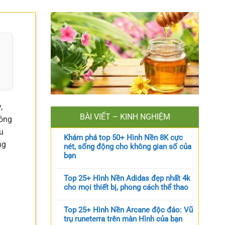
,
BÀI VIẾT – KINH NGHIỆM
hông
u
Khám phá top 50+ Hình Nền 8K cực
ng
nét, sống động cho không gian số của
bạn
Top 25+ Hình Nền Adidas đẹp nhất 4k
cho mọi thiết bị, phong cách thể thao
Top 25+ Hình Nền Arcane độc đáo: Vũ
trụ runeterra trên màn Hình của bạn