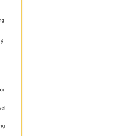
ng
 ý
ọi
với
àng