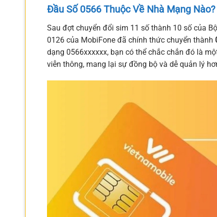
Đầu Số 0566 Thuộc Về Nhà Mạng Nào?
Sau đợt chuyển đổi sim 11 số thành 10 số của B
0126 của MobiFone đã chính thức chuyển thành
dạng 0566xxxxxx, bạn có thể chắc chắn đó là mộ
viễn thông, mang lại sự đồng bộ và dễ quản lý hơ