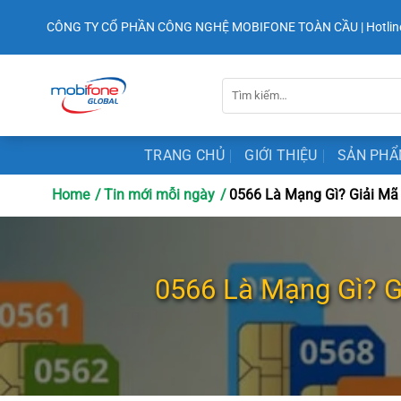
Chuyển
CÔNG TY CỔ PHẦN CÔNG NGHỆ MOBIFONE TOÀN CẦU | Hotlin
đến
nội
dung
Tìm
kiếm:
TRANG CHỦ
GIỚI THIỆU
SẢN PH
Home
Tin mới mỗi ngày
0566 Là Mạng Gì? Giải Mã
0566 Là Mạng Gì? G