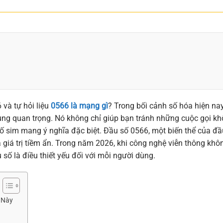
và tự hỏi liệu
0566 là mạng gì
? Trong bối cảnh số hóa hiện nay
cùng quan trọng. Nó không chỉ giúp bạn tránh những cuộc gọi k
sim mang ý nghĩa đặc biệt. Đầu số 0566, một biến thể của đầ
à giá trị tiềm ẩn. Trong năm 2026, khi công nghệ viễn thông khô
 số là điều thiết yếu đối với mỗi người dùng.
 Này