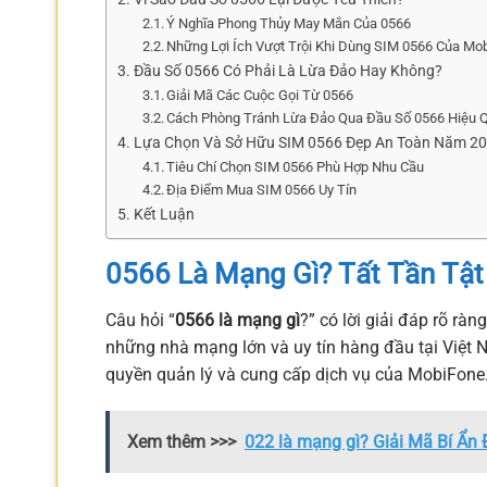
Ý Nghĩa Phong Thủy May Mắn Của 0566
Những Lợi Ích Vượt Trội Khi Dùng SIM 0566 Của Mo
Đầu Số 0566 Có Phải Là Lừa Đảo Hay Không?
Giải Mã Các Cuộc Gọi Từ 0566
Cách Phòng Tránh Lừa Đảo Qua Đầu Số 0566 Hiệu 
Lựa Chọn Và Sở Hữu SIM 0566 Đẹp An Toàn Năm 2
Tiêu Chí Chọn SIM 0566 Phù Hợp Nhu Cầu
Địa Điểm Mua SIM 0566 Uy Tín
Kết Luận
0566 Là Mạng Gì? Tất Tần Tật
Câu hỏi “
0566 là mạng gì
?” có lời giải đáp rõ ràn
những nhà mạng lớn và uy tín hàng đầu tại Việt 
quyền quản lý và cung cấp dịch vụ của MobiFone
Xem thêm >>>
022 là mạng gì? Giải Mã Bí Ẩn