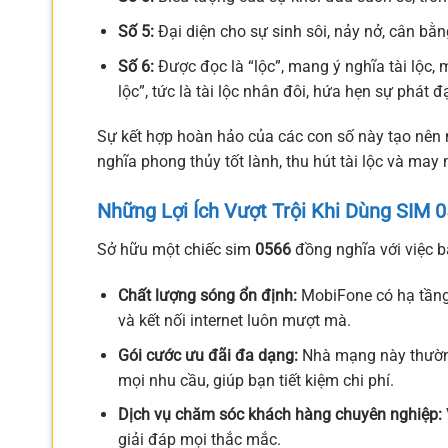
Số 5:
Đại diện cho sự sinh sôi, nảy nở, cân bằn
Số 6:
Được đọc là “lộc”, mang ý nghĩa tài lộc, 
lộc”, tức là tài lộc nhân đôi, hứa hẹn sự phát 
Sự kết hợp hoàn hảo của các con số này tạo nên
nghĩa phong thủy tốt lành, thu hút tài lộc và may
Những Lợi Ích Vượt Trội Khi Dùng SIM
Sở hữu một chiếc sim
0566
đồng nghĩa với việc b
Chất lượng sóng ổn định:
MobiFone có hạ tầng
và kết nối internet luôn mượt mà.
Gói cước ưu đãi đa dạng:
Nhà mạng này thường
mọi nhu cầu, giúp bạn tiết kiệm chi phí.
Dịch vụ chăm sóc khách hàng chuyên nghiệp:
giải đáp mọi thắc mắc.