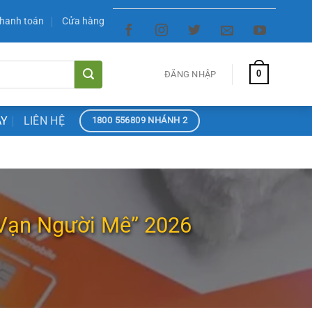
hanh toán
Cửa hàng
0
ĐĂNG NHẬP
ÀY
LIÊN HỆ
1800 556809 NHÁNH 2
“Vạn Người Mê” 2026