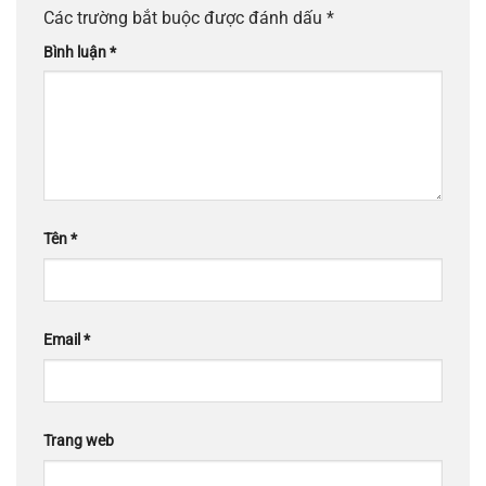
Các trường bắt buộc được đánh dấu
*
Bình luận
*
Tên
*
Email
*
Trang web