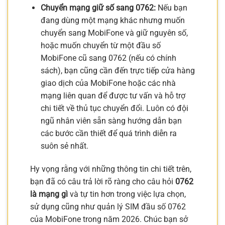
Chuyển mạng giữ số sang 0762:
Nếu bạn
đang dùng một mạng khác nhưng muốn
chuyển sang MobiFone và giữ nguyên số,
hoặc muốn chuyển từ một đầu số
MobiFone cũ sang 0762 (nếu có chính
sách), bạn cũng cần đến trực tiếp cửa hàng
giao dịch của MobiFone hoặc các nhà
mạng liên quan để được tư vấn và hỗ trợ
chi tiết về thủ tục chuyển đổi. Luôn có đội
ngũ nhân viên sẵn sàng hướng dẫn bạn
các bước cần thiết để quá trình diễn ra
suôn sẻ nhất.
Hy vọng rằng với những thông tin chi tiết trên,
bạn đã có câu trả lời rõ ràng cho câu hỏi
0762
là mạng gì
và tự tin hơn trong việc lựa chọn,
sử dụng cũng như quản lý SIM đầu số 0762
của MobiFone trong năm 2026. Chúc bạn sở