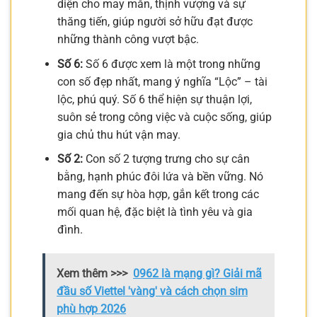
diện cho may mắn, thịnh vượng và sự
thăng tiến, giúp người sở hữu đạt được
những thành công vượt bậc.
Số 6:
Số 6 được xem là một trong những
con số đẹp nhất, mang ý nghĩa “Lộc” – tài
lộc, phú quý. Số 6 thể hiện sự thuận lợi,
suôn sẻ trong công việc và cuộc sống, giúp
gia chủ thu hút vận may.
Số 2:
Con số 2 tượng trưng cho sự cân
bằng, hạnh phúc đôi lứa và bền vững. Nó
mang đến sự hòa hợp, gắn kết trong các
mối quan hệ, đặc biệt là tình yêu và gia
đình.
Xem thêm >>>
0962 là mạng gì? Giải mã
đầu số Viettel 'vàng' và cách chọn sim
phù hợp 2026