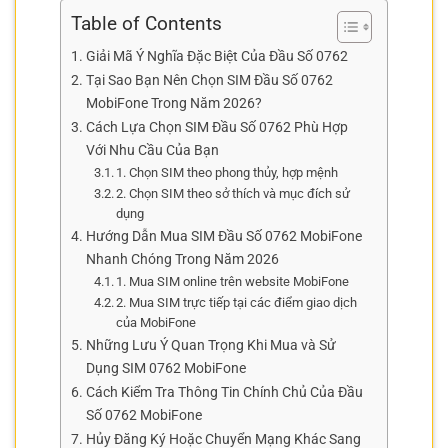
Table of Contents
Giải Mã Ý Nghĩa Đặc Biệt Của Đầu Số 0762
Tại Sao Bạn Nên Chọn SIM Đầu Số 0762
MobiFone Trong Năm 2026?
Cách Lựa Chọn SIM Đầu Số 0762 Phù Hợp
Với Nhu Cầu Của Bạn
1. Chọn SIM theo phong thủy, hợp mệnh
2. Chọn SIM theo sở thích và mục đích sử
dụng
Hướng Dẫn Mua SIM Đầu Số 0762 MobiFone
Nhanh Chóng Trong Năm 2026
1. Mua SIM online trên website MobiFone
2. Mua SIM trực tiếp tại các điểm giao dịch
của MobiFone
Những Lưu Ý Quan Trọng Khi Mua và Sử
Dụng SIM 0762 MobiFone
Cách Kiểm Tra Thông Tin Chính Chủ Của Đầu
Số 0762 MobiFone
Hủy Đăng Ký Hoặc Chuyển Mạng Khác Sang