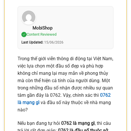
MobiShop
Content Reviewed
Last Updated:
15/06/2026
Trong thế giới viễn thông di động tại Việt Nam,
việc lựa chọn một đầu số đẹp và phù hợp
không chỉ mang lại may mắn về phong thủy
mà còn thể hiện cá tính của người dùng. Một
trong những đầu số nhận được nhiều sự quan
tâm gần đây là 0762. Vậy, chính xác thì
0762
là mạng gì
và đầu số này thuộc về nhà mạng
nào?
Nếu bạn đang tự hỏi
0762 là mạng gì
, thì câu
trả lời rất đơn giản:
0762 là đầu số thuộc sở