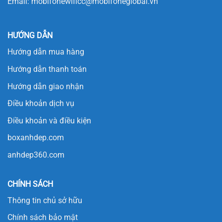
Email:
mobifonewificc@mobifoneglobal.vn
HƯỚNG DẪN
Hướng dẫn mua hàng
Hướng dẫn thanh toán
Hướng dẫn giao nhận
Điều khoản dịch vụ
Điều khoản và điều kiện
boxanhdep.com
anhdep360.com
CHÍNH SÁCH
Thông tin chủ sở hữu
Chính sách bảo mật