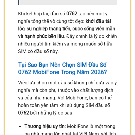
Khi kết hợp lại, đầu số
0762
tạo nên một ý
nghĩa tổng thể vô cùng tốt đẹp:
khởi đầu tài
lộc, sự nghiệp thăng tiến, cuộc sống viên mãn
và hạnh phúc bền lâu
. Đây chính là lý do khiến
nhiều người tìm kiếm và mong muốn sở hữu
SIM có đầu số này.
Tại Sao Bạn Nên Chọn SIM Đầu Số
0762 MobiFone Trong Năm 2026?
Việc lựa chọn một đầu số không chỉ dựa vào ý
nghĩa mà còn phụ thuộc vào chất lượng dịch
vụ của nhà mạng. Với MobiFone, bạn có thể
hoàn toàn yên tâm khi sử dụng SIM đầu số
0762
bởi những lý do sau:
Thương hiệu uy tín:
MobiFone là một trong
ba nhà mạng lớn nhất tại Việt Nam, với lịch