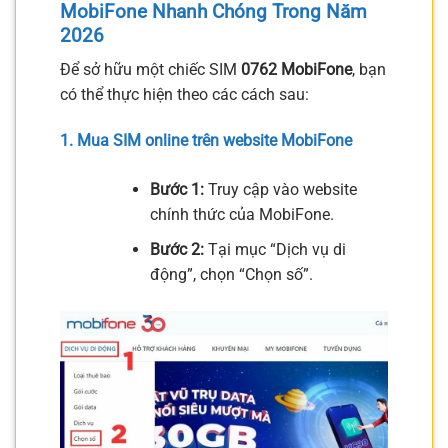
MobiFone Nhanh Chóng Trong Năm
2026
Để sở hữu một chiếc SIM
0762 MobiFone
, bạn
có thể thực hiện theo các cách sau:
1. Mua SIM online trên website MobiFone
Bước 1:
Truy cập vào website
chính thức của MobiFone.
Bước 2:
Tại mục “Dịch vụ di
động”, chọn “Chọn số”.