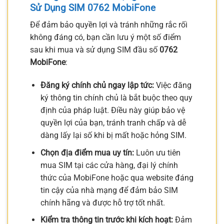
Sử Dụng SIM 0762 MobiFone
Để đảm bảo quyền lợi và tránh những rắc rối
không đáng có, bạn cần lưu ý một số điểm
sau khi mua và sử dụng SIM đầu số
0762
MobiFone
:
Đăng ký chính chủ ngay lập tức:
Việc đăng
ký thông tin chính chủ là bắt buộc theo quy
định của pháp luật. Điều này giúp bảo vệ
quyền lợi của bạn, tránh tranh chấp và dễ
dàng lấy lại số khi bị mất hoặc hỏng SIM.
Chọn địa điểm mua uy tín:
Luôn ưu tiên
mua SIM tại các cửa hàng, đại lý chính
thức của MobiFone hoặc qua website đáng
tin cậy của nhà mạng để đảm bảo SIM
chính hãng và được hỗ trợ tốt nhất.
Kiểm tra thông tin trước khi kích hoạt:
Đảm