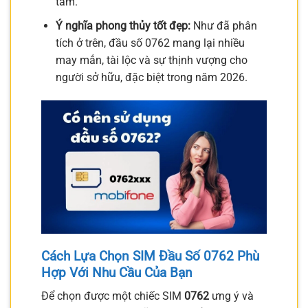
tâm.
Ý nghĩa phong thủy tốt đẹp:
Như đã phân
tích ở trên, đầu số 0762 mang lại nhiều
may mắn, tài lộc và sự thịnh vượng cho
người sở hữu, đặc biệt trong năm 2026.
Cách Lựa Chọn SIM Đầu Số 0762 Phù
Hợp Với Nhu Cầu Của Bạn
Để chọn được một chiếc SIM
0762
ưng ý và