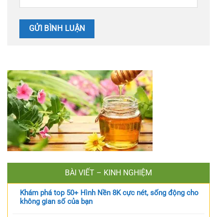
BÀI VIẾT – KINH NGHIỆM
Khám phá top 50+ Hình Nền 8K cực nét, sống động cho
không gian số của bạn