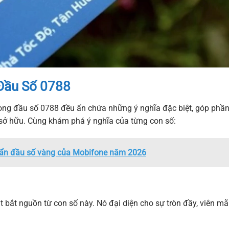
 Đầu Số 0788
trong đầu số 0788 đều ẩn chứa những ý nghĩa đặc biệt, góp phầ
i sở hữu. Cùng khám phá ý nghĩa của từng con số:
 ẩn đầu số vàng của Mobifone năm 2026
ật bắt nguồn từ con số này. Nó đại diện cho sự tròn đầy, viên mã