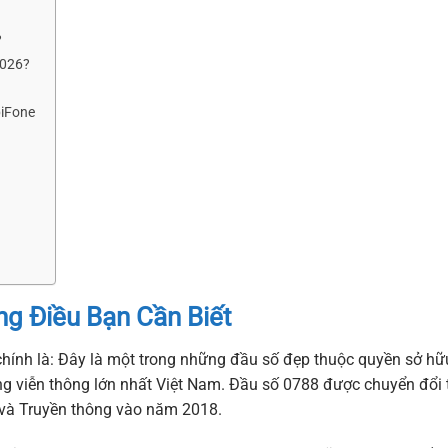
?
2026?
biFone
g Điều Bạn Cần Biết
i chính là: Đây là một trong những đầu số đẹp thuộc quyền sở hữ
 viễn thông lớn nhất Việt Nam. Đầu số 0788 được chuyển đổi 
 và Truyền thông vào năm 2018.