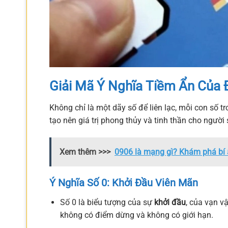
Giải Mã Ý Nghĩa Tiềm Ẩn Của
Không chỉ là một dãy số để liên lạc, mỗi con số 
tạo nên giá trị phong thủy và tinh thần cho ngườ
Xem thêm >>>
0906 là mạng gì? Khám phá bí
Ý Nghĩa Số 0: Khởi Đầu Viên Mãn
Số 0 là biểu tượng của sự
khởi đầu
, của vạn v
không có điểm dừng và không có giới hạn.