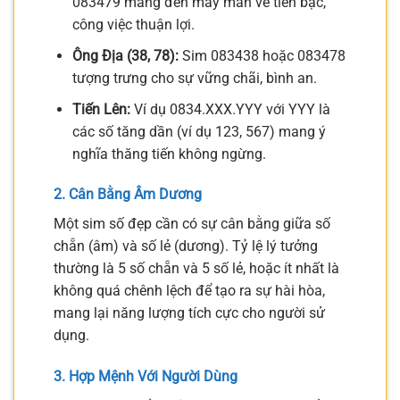
083479 mang đến may mắn về tiền bạc,
công việc thuận lợi.
Ông Địa (38, 78):
Sim 083438 hoặc 083478
tượng trưng cho sự vững chãi, bình an.
Tiến Lên:
Ví dụ 0834.XXX.YYY với YYY là
các số tăng dần (ví dụ 123, 567) mang ý
nghĩa thăng tiến không ngừng.
2. Cân Bằng Âm Dương
Một sim số đẹp cần có sự cân bằng giữa số
chẵn (âm) và số lẻ (dương). Tỷ lệ lý tưởng
thường là 5 số chẵn và 5 số lẻ, hoặc ít nhất là
không quá chênh lệch để tạo ra sự hài hòa,
mang lại năng lượng tích cực cho người sử
dụng.
3. Hợp Mệnh Với Người Dùng