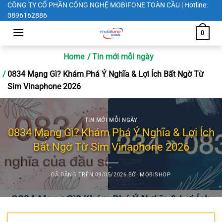
Chuyển
CÔNG TY CỔ PHẦN CÔNG NGHỆ MOBIFONE TOÀN CẦU | Hotline:
0896162886
đến
nội
0
dung
Home
Tin mới mỗi ngày
0834 Mạng Gì? Khám Phá Ý Nghĩa & Lợi Ích Bất Ngờ Từ
Sim Vinaphone 2026
TIN MỚI MỖI NGÀY
0834 Mạng Gì? Khám Phá Ý Nghĩa & Lợi Ích
Bất Ngờ Từ Sim Vinaphone 2026
ĐÃ ĐĂNG TRÊN
09/05/2026
BỞI
MOBISHOP