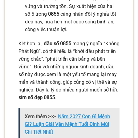
vững và trường tồn. Sự xuất hiện của hai
số 5 trong
0855
càng nhân đôi ý nghĩa tốt
đẹp này, hứa hẹn một cuộc sống bình an,
công việc thuận lợi.
Kết hợp lại,
đầu số 0855
mang ý nghĩa “Không
Phát Ngũ”, có thể hiểu là “khởi đầu phát triển
vững chắc”, “phát triển cân bằng và bền
vững”. Đối với những người kinh doanh, đầu
số này được xem là một yếu tố mang lại may
mắn và thành công, giúp củng cố vị thế và sự
nghiệp. Đây là lý do nhiều người muốn sở hữu
sim số đẹp 0855
.
Xem thêm >>>
Năm 2027 Con Gì Mệnh
Gì? Luận Giải Vận Mệnh Tuổi Đinh Mùi
Chi Tiết Nhất