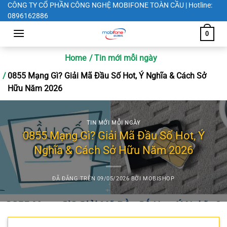
Chuyển
CÔNG TY CỔ PHẦN CÔNG NGHỆ MOBIFONE TOÀN CẦU | Hotline:
0896162886
đến
nội
0
dung
Home
Tin mới mỗi ngày
0855 Mạng Gì? Giải Mã Đầu Số Hot, Ý Nghĩa & Cách Sở
Hữu Năm 2026
TIN MỚI MỖI NGÀY
0855 Mạng Gì? Giải Mã Đầu Số Hot, Ý
Nghĩa & Cách Sở Hữu Năm 2026
ĐÃ ĐĂNG TRÊN
09/05/2026
BỞI
MOBISHOP