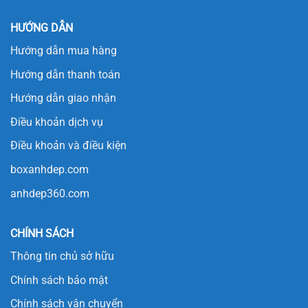
HƯỚNG DẪN
Hướng dẫn mua hàng
Hướng dẫn thanh toán
Hướng dẫn giao nhận
Điều khoản dịch vụ
Điều khoản và điều kiện
boxanhdep.com
anhdep360.com
CHÍNH SÁCH
Thông tin chủ sở hữu
Chính sách bảo mật
Chính sách vận chuyển