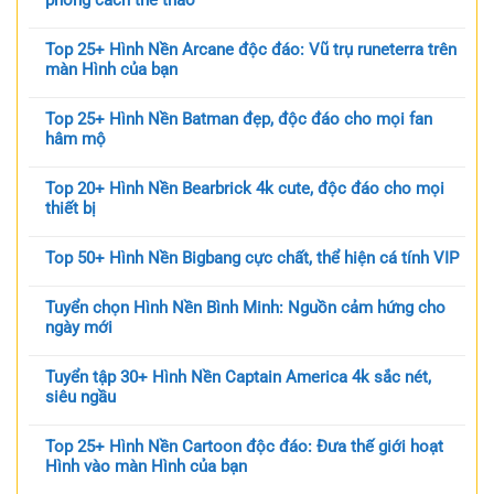
Top 25+ Hình Nền Arcane độc đáo: Vũ trụ runeterra trên
màn Hình của bạn
Top 25+ Hình Nền Batman đẹp, độc đáo cho mọi fan
hâm mộ
Top 20+ Hình Nền Bearbrick 4k cute, độc đáo cho mọi
thiết bị
Top 50+ Hình Nền Bigbang cực chất, thể hiện cá tính VIP
Tuyển chọn Hình Nền Bình Minh: Nguồn cảm hứng cho
ngày mới
Tuyển tập 30+ Hình Nền Captain America 4k sắc nét,
siêu ngầu
Top 25+ Hình Nền Cartoon độc đáo: Đưa thế giới hoạt
Hình vào màn Hình của bạn