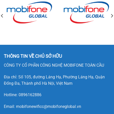
THÔNG TIN VỀ CHỦ SỞ HỮU
CÔNG TY CỔ PHẦN CÔNG NGHỆ MOBIFONE TOÀN CẦU
Địa chỉ: Số 105, đường Láng Hạ, Phường Láng Hạ, Quận
Đống Đa, Thành phố Hà Nội, Việt Nam
Hotline:
0896162886
Email:
mobifonewificc@mobifoneglobal.vn