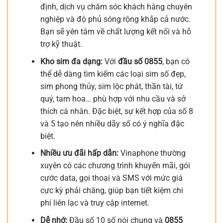
định, dịch vụ chăm sóc khách hàng chuyên
nghiệp và độ phủ sóng rộng khắp cả nước.
Bạn sẽ yên tâm về chất lượng kết nối và hỗ
trợ kỹ thuật.
Kho sim đa dạng:
Với
đầu số 0855
, bạn có
thể dễ dàng tìm kiếm các loại sim số đẹp,
sim phong thủy, sim lộc phát, thần tài, tứ
quý, tam hoa… phù hợp với nhu cầu và sở
thích cá nhân. Đặc biệt, sự kết hợp của số 8
và 5 tạo nên nhiều dãy số có ý nghĩa đặc
biệt.
Nhiều ưu đãi hấp dẫn:
Vinaphone thường
xuyên có các chương trình khuyến mãi, gói
cước data, gọi thoại và SMS với mức giá
cực kỳ phải chăng, giúp bạn tiết kiệm chi
phí liên lạc và truy cập internet.
Dễ nhớ:
Đầu số 10 số nói chung và
0855