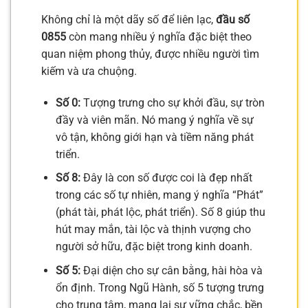
Không chỉ là một dãy số để liên lạc,
đầu số
0855
còn mang nhiều ý nghĩa đặc biệt theo
quan niệm phong thủy, được nhiều người tìm
kiếm và ưa chuộng.
Số 0:
Tượng trưng cho sự khởi đầu, sự tròn
đầy và viên mãn. Nó mang ý nghĩa về sự
vô tận, không giới hạn và tiềm năng phát
triển.
Số 8:
Đây là con số được coi là đẹp nhất
trong các số tự nhiên, mang ý nghĩa “Phát”
(phát tài, phát lộc, phát triển). Số 8 giúp thu
hút may mắn, tài lộc và thịnh vượng cho
người sở hữu, đặc biệt trong kinh doanh.
Số 5:
Đại diện cho sự cân bằng, hài hòa và
ổn định. Trong Ngũ Hành, số 5 tượng trưng
cho trung tâm, mang lại sự vững chắc, bền