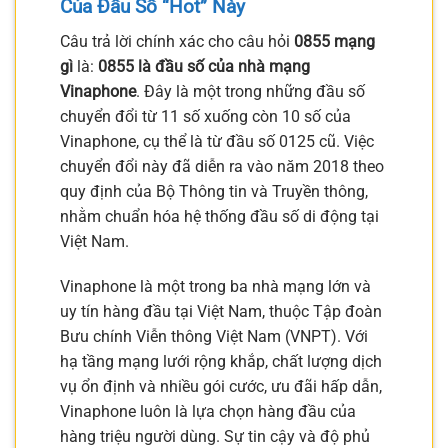
Của Đầu Số “Hot” Này
Câu trả lời chính xác cho câu hỏi
0855 mạng
gì
là:
0855 là đầu số của nhà mạng
Vinaphone
. Đây là một trong những đầu số
chuyển đổi từ 11 số xuống còn 10 số của
Vinaphone, cụ thể là từ đầu số 0125 cũ. Việc
chuyển đổi này đã diễn ra vào năm 2018 theo
quy định của Bộ Thông tin và Truyền thông,
nhằm chuẩn hóa hệ thống đầu số di động tại
Việt Nam.
Vinaphone là một trong ba nhà mạng lớn và
uy tín hàng đầu tại Việt Nam, thuộc Tập đoàn
Bưu chính Viễn thông Việt Nam (VNPT). Với
hạ tầng mạng lưới rộng khắp, chất lượng dịch
vụ ổn định và nhiều gói cước, ưu đãi hấp dẫn,
Vinaphone luôn là lựa chọn hàng đầu của
hàng triệu người dùng. Sự tin cậy và độ phủ