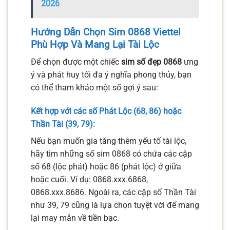
2026
Hướng Dẫn Chọn Sim 0868 Viettel
Phù Hợp Và Mang Lại Tài Lộc
Để chọn được một chiếc
sim số đẹp 0868
ưng
ý và phát huy tối đa ý nghĩa phong thủy, bạn
có thể tham khảo một số gợi ý sau:
Kết hợp với các số Phát Lộc (68, 86) hoặc
Thần Tài (39, 79):
Nếu bạn muốn gia tăng thêm yếu tố tài lộc,
hãy tìm những số sim 0868 có chứa các cặp
số 68 (lộc phát) hoặc 86 (phát lộc) ở giữa
hoặc cuối. Ví dụ: 0868.xxx.6868,
0868.xxx.8686. Ngoài ra, các cặp số Thần Tài
như 39, 79 cũng là lựa chọn tuyệt vời để mang
lại may mắn về tiền bạc.