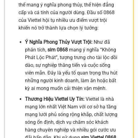
thể mang ý nghĩa phong thủy, thể hiện đẳng
cấp và cá tính của người dùng. Đầu số 0868
của Viettel hội tụ nhiều ưu điểm vượt trội
khiến nó trở thành lựa chọn lý tưởng:
Ý Nghĩa Phong Thủy Vượt Trội:
Như đã
phân tích,
sim 0868
mang ý nghĩa “Không
Phát Lộc Phát”, tượng trưng cho tài lộc dồi
dào, sự nghiệp thăng tiến và cuộc sống
viên mãn. Đây là yếu tố quan trọng thu hút
những người kinh doanh, làm ăn hoặc bất
kỳ ai mong muốn cải thiện vận mệnh.
Thương Hiệu Viettel Uy Tín:
Viettel là nhà
mạng lớn nhất Việt Nam với cơ sở hạ tầng
mạng lưới phủ sóng rộng khắp, chất lượng
sóng ổn định, dịch vụ chăm sóc khách
hàng chuyên nghiệp và nhiều gói cước ưu
đãi hấp dẫn. Khi sử dụng
sim Viettel 0868
,