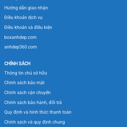
Hướng dẫn giao nhận
Điều khoản dịch vụ
Điều khoản và điều kiện
boxanhdep.com
anhdep360.com
CHÍNH SÁCH
Thông tin chủ sở hữu
Chính sách bảo mật
Chính sách vận chuyển
Chính sách bảo hành, đổi trả
Quy định và hình thức thanh toán
Chính sách và quy định chung