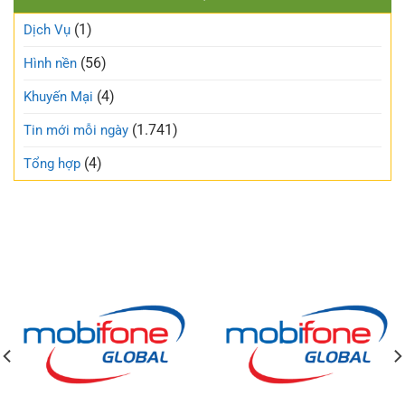
(1)
Dịch Vụ
(56)
Hình nền
(4)
Khuyến Mại
(1.741)
Tin mới mỗi ngày
(4)
Tổng hợp