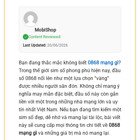
MobiShop
Content Reviewed
Last Updated:
20/06/2026
Bạn đang thắc mắc không biết
0868 mạng gì
?
Trong thế giới sim số phong phú hiện nay, đầu
số 0868 nổi lên như một lựa chọn “vàng”
được nhiều người săn đón. Không chỉ mang ý
nghĩa may mắn đặc biệt, đầu số này còn gắn
liền với một trong những nhà mạng lớn và uy
tín nhất Việt Nam. Nếu bạn đang tìm kiếm một
sim số đẹp, dễ nhớ và mang lại tài lộc, bài viết
này sẽ cung cấp mọi thông tin chi tiết về
0868
mạng gì
và những giá trị mà nó mang lại.