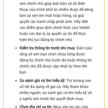
sim chính chủ giúp bạn bảo vệ số điện
thoại của mình khỏi bị chiếm đoạt, dễ dàng
làm lại sim khi mất hoặc hỏng, và giải
quyết các tranh chấp phát sinh. Hãy đến
các điểm giao dịch chính thức của Viettel
hoặc các đại lý ủy quyền uy tín để thực
hiện thủ tục đăng ký chính chủ.
Kiểm tra thông tin trước khi mua:
Đảm bảo
rằng số sim bạn chọn chưa từng được
đăng ký chính chủ trước đó hoặc thông tin
chính chủ đã được cập nhật lại theo tên
bạn.
So sánh giá và tìm hiểu kỹ:
Thị trường sim
số rất đa dạng về giá cả. Hãy tham khảo
nhiều nguồn, so sánh giá và tìm hiểu kỹ về
ý nghĩa sim trước khi quyết định mua.
Chọn địa chỉ uy tín:
Mua sim tại các cửa