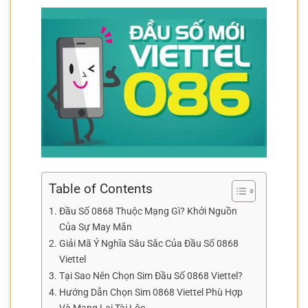
Table of Contents
Đầu Số 0868 Thuộc Mạng Gì? Khởi Nguồn
Của Sự May Mắn
Giải Mã Ý Nghĩa Sâu Sắc Của Đầu Số 0868
Viettel
Tại Sao Nên Chọn Sim Đầu Số 0868 Viettel?
Hướng Dẫn Chọn Sim 0868 Viettel Phù Hợp