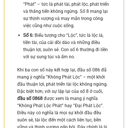
“Phát” – tức là phát tài, phát lộc, phát triển
và thăng tiến không ngừng. Số 8 mang lại
sự thịnh vượng và may mắn trong công
việc cũng như cuộc sống.
Số 6:
Biểu tượng cho “Lộc”, tức là lộc lá,
tiền tài, của cải dồi dào và những điều
thuận lợi, suôn sẻ. Con số 6 thường đi liền
với sự sung túc và ấm no.
Khi ba con số này kết hợp lại, đầu số 086 đã
mang ý nghĩa “Không Phát Lộc” – một khởi
đầu thuận lợi, phát triển tài lộc không ngừng.
Đặc biệt hơn, với sự lặp lại của số 8 ở cuối,
đầu số 0868
được xem là mang ý nghĩa
“Không Phát Lộc Phát” hay “Đại Phát Lộc”.
Điều này có nghĩa là mọi sự khởi đầu đều
suôn sẻ, tài lộc đến một cách liên tục, bền
vững và thịnh vượng gấp bội. Đây chính là lý