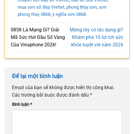
mua sim số đẹp Viettel
,
phong thủy sim
,
sim
phong thủy 0868
,
ý nghĩa sim 0868
.
0858 Là Mạng Gì? Giải
Măng tây có tác dụng gì?
Mã Sức Hút Đầu Số Vàng
Khám phá 10 lợi ích sức
Của Vinaphone 2026!
khỏe tuyệt vời năm 2026
Để lại một bình luận
Email của bạn sẽ không được hiển thị công khai.
Các trường bắt buộc được đánh dấu
*
Bình luận
*