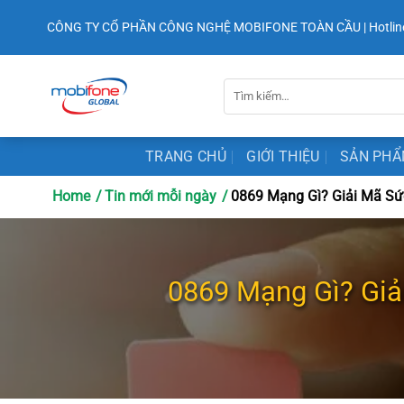
Chuyển
CÔNG TY CỔ PHẦN CÔNG NGHỆ MOBIFONE TOÀN CẦU | Hotlin
đến
nội
dung
Tìm
kiếm:
TRANG CHỦ
GIỚI THIỆU
SẢN PH
Home
Tin mới mỗi ngày
0869 Mạng Gì? Giải Mã Sức
0869 Mạng Gì? Giả