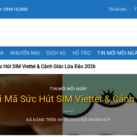
e: 0896162886
Tài khoản
T
ẨM
KHUYẾN MẠI
DỊCH VỤ
HỖ TRỢ
TIN MỚI MỖI NG
 Hút SIM Viettel & Cảnh Giác Lừa Đảo 2026
TIN MỚI MỖI NGÀY
i Mã Sức Hút SIM Viettel & Cảnh
ĐÃ ĐĂNG TRÊN
09/05/2026
BỞI
MOBISHOP