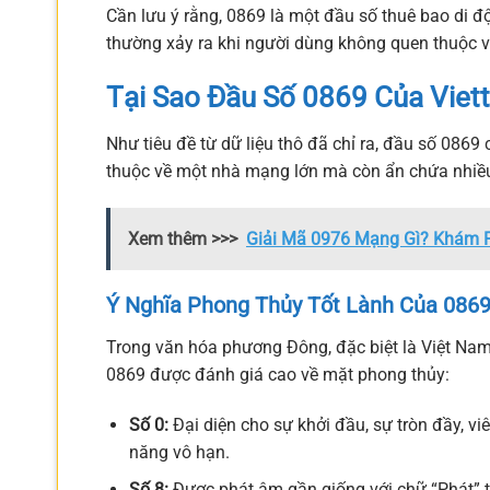
Cần lưu ý rằng, 0869 là một đầu số thuê bao di 
thường xảy ra khi người dùng không quen thuộc v
Tại Sao Đầu Số 0869 Của Viett
Như tiêu đề từ dữ liệu thô đã chỉ ra, đầu số 0869
thuộc về một nhà mạng lớn mà còn ẩn chứa nhiều 
Xem thêm >>>
Giải Mã 0976 Mạng Gì? Khám P
Ý Nghĩa Phong Thủy Tốt Lành Của 086
Trong văn hóa phương Đông, đặc biệt là Việt Nam,
0869 được đánh giá cao về mặt phong thủy:
Số 0:
Đại diện cho sự khởi đầu, sự tròn đầy, v
năng vô hạn.
Số 8:
Được phát âm gần giống với chữ “Phát” tr