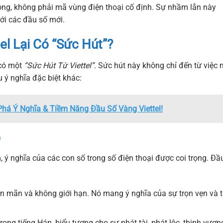
động, không phải mã vùng điện thoại cố định. Sự nhầm lẫn này
ới các đầu số mới.
el Lại Có “Sức Hút”?
 có một
“Sức Hút Từ Viettel”
. Sức hút này không chỉ đến từ việc 
ý nghĩa đặc biệt khác:
há Ý Nghĩa & Tiềm Năng Đầu Số Vàng Viettel!
9
 ý nghĩa của các con số trong số điện thoại được coi trọng. Đầ
iên mãn và không giới hạn. Nó mang ý nghĩa của sự trọn vẹn và 
ong tiếng Hán, biểu tượng cho sự phát tài, phát lộc, thịnh vượn