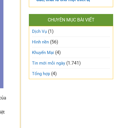
CHUYÊN MỤC BÀI VIẾT
(1)
Dịch Vụ
(56)
Hình nền
(4)
Khuyến Mại
(1.741)
Tin mới mỗi ngày
(4)
Tổng hợp
của
iệt