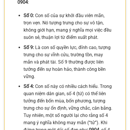
0904
:
Số 0:
Con số của sự khởi đầu viên mãn,
trọn vẹn. Nó tượng trưng cho sự vô tận,
không giới hạn, mang ý nghĩa mọi việc đều
suôn sẻ, thuận lợi từ điểm xuất phát.
Số 9:
Là con số quyền lực, đỉnh cao, tượng
trưng cho sự vĩnh cửu, trường tồn, may
mắn và phát tài. Số 9 thường được liên
tưởng đến sự hoàn hảo, thành công bền
vững.
Số 4:
Con số này có nhiều cách hiểu. Trong
quan niệm dân gian, số 4 (tứ) có thể liên
tưởng đến bốn mùa, bốn phương, tượng
trưng cho sự ổn định, vững chắc, cân bằng.
Tuy nhiên, một số người lại cho rằng số 4
mang ý nghĩa không may mắn (“tử”). Khi
đứng trong một dải số đẹp như
0904
, số 4