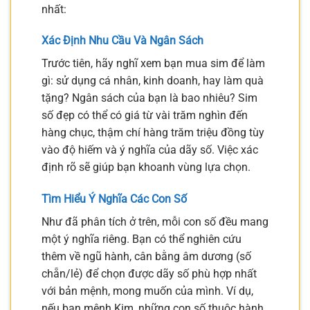
nhất:
Xác Định Nhu Cầu Và Ngân Sách
Trước tiên, hãy nghĩ xem bạn mua sim để làm
gì: sử dụng cá nhân, kinh doanh, hay làm quà
tặng? Ngân sách của bạn là bao nhiêu? Sim
số đẹp có thể có giá từ vài trăm nghìn đến
hàng chục, thậm chí hàng trăm triệu đồng tùy
vào độ hiếm và ý nghĩa của dãy số. Việc xác
định rõ sẽ giúp bạn khoanh vùng lựa chọn.
Tìm Hiểu Ý Nghĩa Các Con Số
Như đã phân tích ở trên, mỗi con số đều mang
một ý nghĩa riêng. Bạn có thể nghiên cứu
thêm về ngũ hành, cân bằng âm dương (số
chẵn/lẻ) để chọn được dãy số phù hợp nhất
với bản mệnh, mong muốn của mình. Ví dụ,
nếu bạn mệnh Kim, những con số thuộc hành