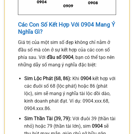
Các Con Số Kết Hợp Với 0904 Mang Ý
Nghĩa Gì?
Giá trị của một sim số đẹp không chỉ nằm ở
đầu số mà còn ở sự kết hợp của các con số
phía sau. Với
đầu số 0904
, bạn có thể tạo nên
những dãy số mang ý nghĩa đặc biệt:
Sim Lộc Phát (68, 86):
Khi
0904
kết hợp với
các đuôi số 68 (lộc phát) hoặc 86 (phát
lộc), sim sẽ mang ý nghĩa tài lộc dồi dào,
kinh doanh phát đạt. Ví dụ: 0904.xxx.68,
0904.xxx.86.
Sim Thần Tài (39, 79):
Với đuôi 39 (thần tài
nhỏ) hoặc 79 (thần tài lớn), sim
0904
sẽ
thu hút may mắn, giúp chủ sở hữu gặp