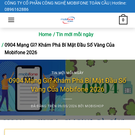
Chuyển
CÔNG TY CỔ PHẦN CÔNG NGHỆ MOBIFONE TOÀN CẦU | Hotline:
0896162886
đến
nội
0
dung
Home
Tin mới mỗi ngày
0904 Mạng Gì? Khám Phá Bí Mật Đầu Số Vàng Của
Mobifone 2026
TIN MỚI MỖI NGÀY
0904 Mạng Gì? Khám Phá Bí Mật Đầu Số
Vàng Của Mobifone 2026
ĐÃ ĐĂNG TRÊN
09/05/2026
BỞI
MOBISHOP