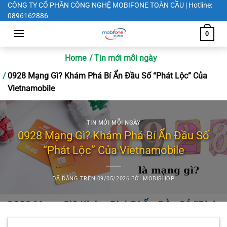
Chuyển
CÔNG TY CỔ PHẦN CÔNG NGHỆ MOBIFONE TOÀN CẦU | Hotline:
0896162886
đến
nội
0
dung
Home
Tin mới mỗi ngày
0928 Mạng Gì? Khám Phá Bí Ẩn Đầu Số “Phát Lộc” Của
Vietnamobile
TIN MỚI MỖI NGÀY
0928 Mạng Gì? Khám Phá Bí Ẩn Đầu Số
“Phát Lộc” Của Vietnamobile
ĐÃ ĐĂNG TRÊN
09/05/2026
BỞI
MOBISHOP