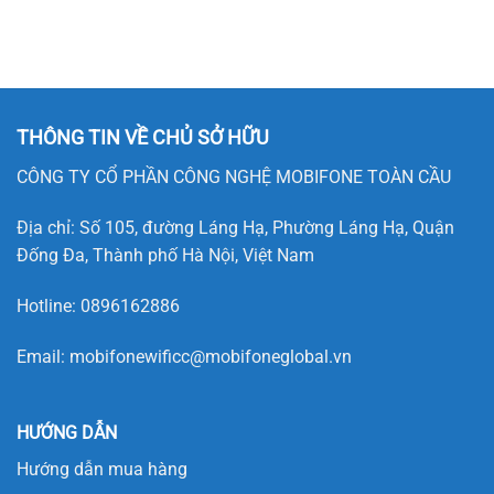
THÔNG TIN VỀ CHỦ SỞ HỮU
CÔNG TY CỔ PHẦN CÔNG NGHỆ MOBIFONE TOÀN CẦU
Địa chỉ: Số 105, đường Láng Hạ, Phường Láng Hạ, Quận
Đống Đa, Thành phố Hà Nội, Việt Nam
Hotline:
0896162886
Email:
mobifonewificc@mobifoneglobal.vn
HƯỚNG DẪN
Hướng dẫn mua hàng