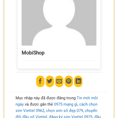
MobiShop
Mục nhập này đã được đăng trong
Tin mới mỗi
ngày
và được gắn thẻ
0975 mạng gì
,
cách chọn
sim Viettel 0962
,
chọn sim số đẹp 079
,
chuyển
đổi đầu số Viettel
,
đăng ký sim Viettel 0975
,
đầu