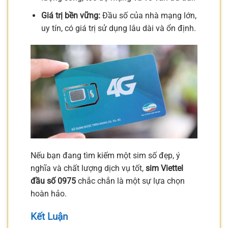
Giá trị bền vững:
Đầu số của nhà mạng lớn,
uy tín, có giá trị sử dụng lâu dài và ổn định.
Nếu bạn đang tìm kiếm một sim số đẹp, ý
nghĩa và chất lượng dịch vụ tốt,
sim Viettel
đầu số 0975
chắc chắn là một sự lựa chọn
hoàn hảo.
Kết Luận