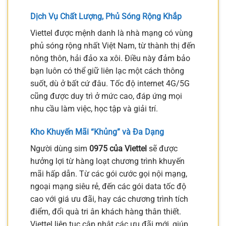
Dịch Vụ Chất Lượng, Phủ Sóng Rộng Khắp
Viettel được mệnh danh là nhà mạng có vùng
phủ sóng rộng nhất Việt Nam, từ thành thị đến
nông thôn, hải đảo xa xôi. Điều này đảm bảo
bạn luôn có thể giữ liên lạc một cách thông
suốt, dù ở bất cứ đâu. Tốc độ internet 4G/5G
cũng được duy trì ở mức cao, đáp ứng mọi
nhu cầu làm việc, học tập và giải trí.
Kho Khuyến Mãi “Khủng” và Đa Dạng
Người dùng sim
0975 của Viettel
sẽ được
hưởng lợi từ hàng loạt chương trình khuyến
mãi hấp dẫn. Từ các gói cước gọi nội mạng,
ngoại mạng siêu rẻ, đến các gói data tốc độ
cao với giá ưu đãi, hay các chương trình tích
điểm, đổi quà tri ân khách hàng thân thiết.
Viettel liên tục cập nhật các ưu đãi mới, giúp