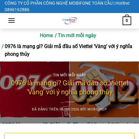
Chuyển
CÔNG TY CỔ PHẦN CÔNG NGHỆ MOBIFONE TOÀN CẦU | Hotline:
0896162886
đến
nội
0
dung
Home
Tin mới mỗi ngày
0976 là mạng gì? Giải mã đầu số Viettel ‘Vàng’ với ý nghĩa
phong thủy
TIN MỚI MỖI NGÀY
0976 là mạng gì? Giải mã đầu số Viettel
‘Vàng’ với ý nghĩa phong thủy
ĐÃ ĐĂNG TRÊN
09/05/2026
BỞI
MOBISHOP