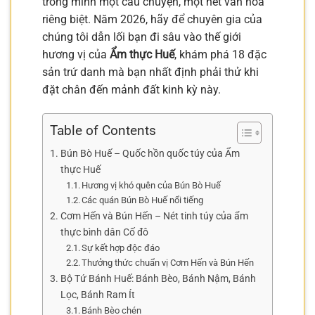
trong mình một câu chuyện, một nét văn hóa
riêng biệt. Năm 2026, hãy để chuyên gia của
chúng tôi dẫn lối bạn đi sâu vào thế giới
hương vị của
Ẩm thực Huế
, khám phá 18 đặc
sản trứ danh mà bạn nhất định phải thử khi
đặt chân đến mảnh đất kinh kỳ này.
Table of Contents
Bún Bò Huế – Quốc hồn quốc túy của Ẩm
thực Huế
Hương vị khó quên của Bún Bò Huế
Các quán Bún Bò Huế nổi tiếng
Cơm Hến và Bún Hến – Nét tinh túy của ẩm
thực bình dân Cố đô
Sự kết hợp độc đáo
Thưởng thức chuẩn vị Cơm Hến và Bún Hến
Bộ Tứ Bánh Huế: Bánh Bèo, Bánh Nậm, Bánh
Lọc, Bánh Ram Ít
Bánh Bèo chén