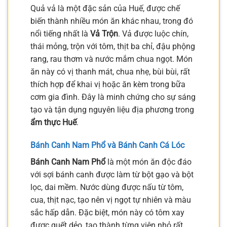
Quả vả là một đặc sản của Huế, được chế
biến thành nhiều món ăn khác nhau, trong đó
nổi tiếng nhất là
Vả Trộn
. Vả được luộc chín,
thái mỏng, trộn với tôm, thịt ba chỉ, đậu phộng
rang, rau thơm và nước mắm chua ngọt. Món
ăn này có vị thanh mát, chua nhẹ, bùi bùi, rất
thích hợp để khai vị hoặc ăn kèm trong bữa
cơm gia đình. Đây là minh chứng cho sự sáng
tạo và tận dụng nguyên liệu địa phương trong
ẩm thực Huế
.
Bánh Canh Nam Phổ và Bánh Canh Cá Lóc
Bánh Canh Nam Phổ
là một món ăn độc đáo
với sợi bánh canh được làm từ bột gạo và bột
lọc, dai mềm. Nước dùng được nấu từ tôm,
cua, thịt nạc, tạo nên vị ngọt tự nhiên và màu
sắc hấp dẫn. Đặc biệt, món này có tôm xay
được quết dẻo, tạo thành từng viên nhỏ rất