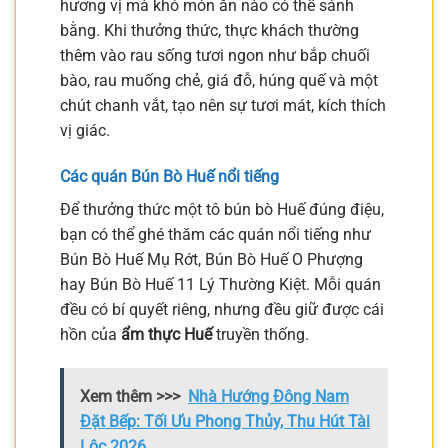
hương vị mà khó món ăn nào có thể sánh
bằng. Khi thưởng thức, thực khách thường
thêm vào rau sống tươi ngon như bắp chuối
bào, rau muống chẻ, giá đỗ, húng quế và một
chút chanh vắt, tạo nên sự tươi mát, kích thích
vị giác.
Các quán Bún Bò Huế nổi tiếng
Để thưởng thức một tô bún bò Huế đúng điệu,
bạn có thể ghé thăm các quán nổi tiếng như
Bún Bò Huế Mụ Rớt, Bún Bò Huế O Phượng
hay Bún Bò Huế 11 Lý Thường Kiệt. Mỗi quán
đều có bí quyết riêng, nhưng đều giữ được cái
hồn của
ẩm thực Huế
truyền thống.
Xem thêm >>>
Nhà Hướng Đông Nam
Đặt Bếp: Tối Ưu Phong Thủy, Thu Hút Tài
Lộc 2026