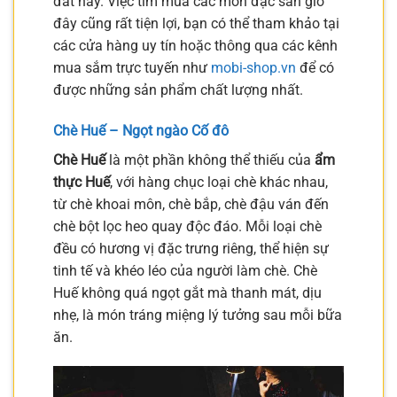
đất này. Việc tìm mua các món đặc sản giờ
đây cũng rất tiện lợi, bạn có thể tham khảo tại
các cửa hàng uy tín hoặc thông qua các kênh
mua sắm trực tuyến như
mobi-shop.vn
để có
được những sản phẩm chất lượng nhất.
Chè Huế – Ngọt ngào Cố đô
Chè Huế
là một phần không thể thiếu của
ẩm
thực Huế
, với hàng chục loại chè khác nhau,
từ chè khoai môn, chè bắp, chè đậu ván đến
chè bột lọc heo quay độc đáo. Mỗi loại chè
đều có hương vị đặc trưng riêng, thể hiện sự
tinh tế và khéo léo của người làm chè. Chè
Huế không quá ngọt gắt mà thanh mát, dịu
nhẹ, là món tráng miệng lý tưởng sau mỗi bữa
ăn.