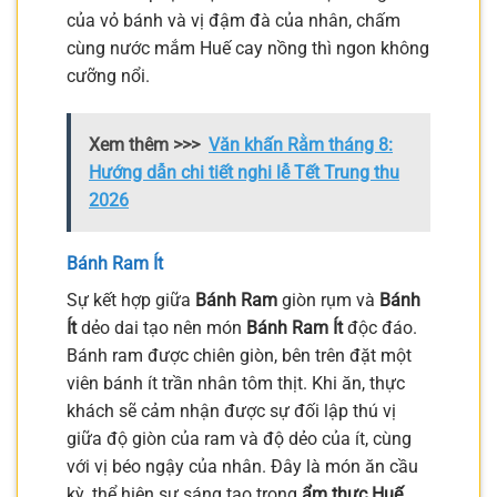
của vỏ bánh và vị đậm đà của nhân, chấm
cùng nước mắm Huế cay nồng thì ngon không
cưỡng nổi.
Xem thêm >>>
Văn khấn Rằm tháng 8:
Hướng dẫn chi tiết nghi lễ Tết Trung thu
2026
Bánh Ram Ít
Sự kết hợp giữa
Bánh Ram
giòn rụm và
Bánh
Ít
dẻo dai tạo nên món
Bánh Ram Ít
độc đáo.
Bánh ram được chiên giòn, bên trên đặt một
viên bánh ít trần nhân tôm thịt. Khi ăn, thực
khách sẽ cảm nhận được sự đối lập thú vị
giữa độ giòn của ram và độ dẻo của ít, cùng
với vị béo ngậy của nhân. Đây là món ăn cầu
kỳ, thể hiện sự sáng tạo trong
ẩm thực Huế
.