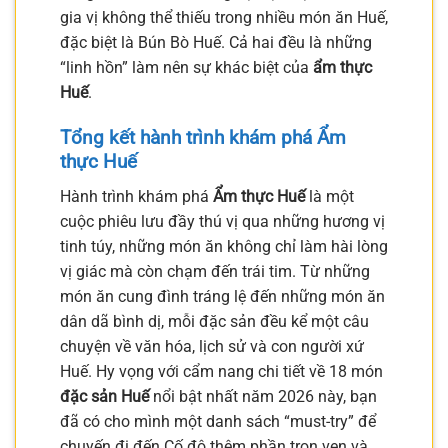
gia vị không thể thiếu trong nhiều món ăn Huế,
đặc biệt là Bún Bò Huế. Cả hai đều là những
“linh hồn” làm nên sự khác biệt của
ẩm thực
Huế
.
Tổng kết hành trình khám phá Ẩm
thực Huế
Hành trình khám phá
Ẩm thực Huế
là một
cuộc phiêu lưu đầy thú vị qua những hương vị
tinh túy, những món ăn không chỉ làm hài lòng
vị giác mà còn chạm đến trái tim. Từ những
món ăn cung đình tráng lệ đến những món ăn
dân dã bình dị, mỗi đặc sản đều kể một câu
chuyện về văn hóa, lịch sử và con người xứ
Huế. Hy vọng với cẩm nang chi tiết về 18 món
đặc sản Huế
nổi bật nhất năm 2026 này, bạn
đã có cho mình một danh sách “must-try” để
chuyến đi đến Cố đô thêm phần trọn vẹn và