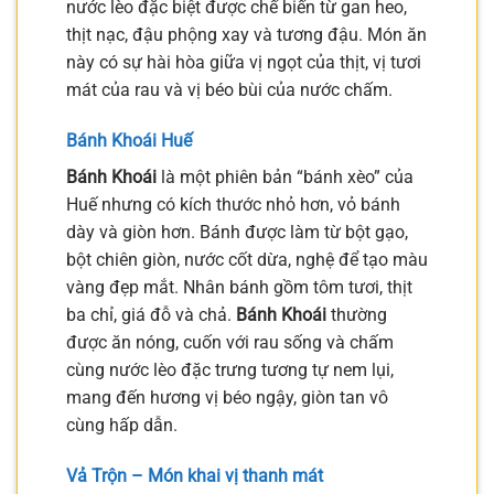
nước lèo đặc biệt được chế biến từ gan heo,
thịt nạc, đậu phộng xay và tương đậu. Món ăn
này có sự hài hòa giữa vị ngọt của thịt, vị tươi
mát của rau và vị béo bùi của nước chấm.
Bánh Khoái Huế
Bánh Khoái
là một phiên bản “bánh xèo” của
Huế nhưng có kích thước nhỏ hơn, vỏ bánh
dày và giòn hơn. Bánh được làm từ bột gạo,
bột chiên giòn, nước cốt dừa, nghệ để tạo màu
vàng đẹp mắt. Nhân bánh gồm tôm tươi, thịt
ba chỉ, giá đỗ và chả.
Bánh Khoái
thường
được ăn nóng, cuốn với rau sống và chấm
cùng nước lèo đặc trưng tương tự nem lụi,
mang đến hương vị béo ngậy, giòn tan vô
cùng hấp dẫn.
Vả Trộn – Món khai vị thanh mát