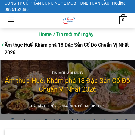
Chuyển
CÔNG TY CỔ PHẦN CÔNG NGHỆ MOBIFONE TOÀN CẦU | Hotline:
0896162886
đến
nội
0
dung
Home
Tin mới mỗi ngày
Ẩm thực Huế: Khám phá 18 Đặc Sản Cố Đô Chuẩn Vị Nhất
2026
TIN MỚI MỖI NGÀY
Ẩm thực Huế: Khám phá 18 Đặc Sản Cố Đô
Chuẩn Vị Nhất 2026
ĐÃ ĐĂNG TRÊN
17/04/2026
BỞI
MOBISHOP