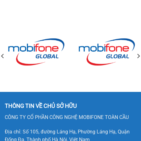
THÔNG TIN VỀ CHỦ SỞ HỮU
CÔNG TY CỔ PHẦN CÔNG NGHỆ MOBIFONE TOÀN CẦU
Địa chỉ: Số 105, đường Láng Hạ, Phường Láng Hạ, Quận
Đống Đa, Thành phố Hà Nội, Việt Nam