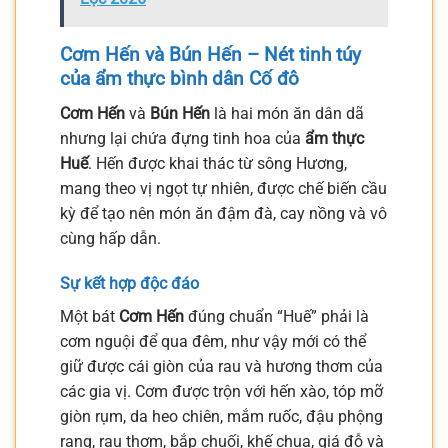
Cơm Hến và Bún Hến – Nét tinh túy
của ẩm thực bình dân Cố đô
Cơm Hến
và
Bún Hến
là hai món ăn dân dã
nhưng lại chứa đựng tinh hoa của
ẩm thực
Huế
. Hến được khai thác từ sông Hương,
mang theo vị ngọt tự nhiên, được chế biến cầu
kỳ để tạo nên món ăn đậm đà, cay nồng và vô
cùng hấp dẫn.
Sự kết hợp độc đáo
Một bát
Cơm Hến
đúng chuẩn “Huế” phải là
cơm nguội để qua đêm, như vậy mới có thể
giữ được cái giòn của rau và hương thơm của
các gia vị. Cơm được trộn với hến xào, tóp mỡ
giòn rụm, da heo chiên, mắm ruốc, đậu phộng
rang, rau thơm, bắp chuối, khế chua, giá đỗ và