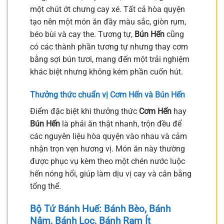
một chút ớt chưng cay xé. Tất cả hòa quyện
tạo nên một món ăn đầy màu sắc, giòn rụm,
béo bùi và cay the. Tương tự,
Bún Hến
cũng
có các thành phần tương tự nhưng thay cơm
bằng sợi bún tươi, mang đến một trải nghiệm
khác biệt nhưng không kém phần cuốn hút.
Thưởng thức chuẩn vị Cơm Hến và Bún Hến
Điểm đặc biệt khi thưởng thức
Cơm Hến
hay
Bún Hến
là phải ăn thật nhanh, trộn đều để
các nguyên liệu hòa quyện vào nhau và cảm
nhận trọn vẹn hương vị. Món ăn này thường
được phục vụ kèm theo một chén nước luộc
hến nóng hổi, giúp làm dịu vị cay và cân bằng
tổng thể.
Bộ Tứ Bánh Huế: Bánh Bèo, Bánh
Nậm, Bánh Lọc, Bánh Ram Ít