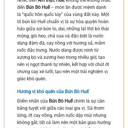
Nhắc đến
Ẩm thực Huế
, không thể không nhắc
đến
Bún Bò Huế
– món ăn được mệnh danh
là “quốc hồn quốc túy” của vùng đất này. Một
tô bún bò Huế chuẩn vị là sự hòa quyện hoàn
hảo giữa sợi bún to, dai, những lát thịt bò thái
mỏng, giò heo, chả cua và đặc biệt là nước
dùng đậm đà, cay nồng với hương sả, mắm
ruốc đặc trưng. Nước dùng được ninh từ
xương bò và xương heo trong nhiều giờ, tạo
nên vị ngọt thanh tự nhiên, kết hợp với chút ớt
chưng cay xé lưỡi, tạo nên một trải nghiệm vị
giác khó quên.
Hương vị khó quên của Bún Bò Huế
Điểm nhấn của
Bún Bò Huế
chính là sự cân
bằng tuyệt vời giữa các loại gia vị. Sả thơm
lừng, ớt cay nồng, mắm ruốc dậy mùi nhưng
không gắt, tất cả làm nên một bản giao hưởng