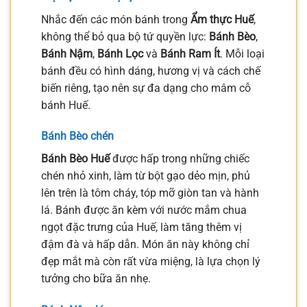
Nhắc đến các món bánh trong
Ẩm thực Huế
,
không thể bỏ qua bộ tứ quyền lực:
Bánh Bèo
,
Bánh Nậm
,
Bánh Lọc
và
Bánh Ram Ít
. Mỗi loại
bánh đều có hình dáng, hương vị và cách chế
biến riêng, tạo nên sự đa dạng cho mâm cỗ
bánh Huế.
Bánh Bèo chén
Bánh Bèo Huế
được hấp trong những chiếc
chén nhỏ xinh, làm từ bột gạo dẻo mịn, phủ
lên trên là tôm cháy, tóp mỡ giòn tan và hành
lá. Bánh được ăn kèm với nước mắm chua
ngọt đặc trưng của Huế, làm tăng thêm vị
đậm đà và hấp dẫn. Món ăn này không chỉ
đẹp mắt mà còn rất vừa miệng, là lựa chọn lý
tưởng cho bữa ăn nhẹ.