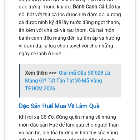
đặc trưng. Trong khi đó,
Bánh Canh Cá Lóc
lại
nổi bật với thịt cá lóc được rim đậm đà, xương
cá được ninh kỹ để lấy nước dùng ngọt thanh,
ăn kèm với chả cá và rau thơm. Cả hai món
bánh canh đều mang đến sự ấm áp và hương
vị đậm đà, là lựa chọn tuyệt vời cho những
ngày se lạnh ở Huế.
Xem thêm >>>
Giải mã Đầu Số 028 Là
Mạng Gì? Tất Tần Tật Về Mã Vùng
TP.HCM 2026
Đặc Sản Huế Mua Về Làm Quà
Khi rời xa Cố đô, đừng quên mang về những
món đặc sản Huế để làm quà cho người thân
và bạn bè, lan tỏa hương vị tinh túy của vùng