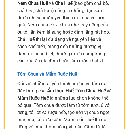
Nem Chua Huế
và
Chả Huế
(bao gồm chả bò,
chả heo, chả tôm) cũng là những đặc sản
được nhiều người yêu thích để mua về làm
quà. Nem chua có vị chua nhẹ, cay nồng của
ớt, tỏi, ăn kèm lá sung hoặc đinh lăng rất hợp.
Chả Huế thì lại đa dạng về nguyên liệu và
cách chế biến, mang đến những hương vị
đậm đà riêng biệt, thường được dùng trong
các bữa ăn gia đình hoặc làm món khai vị.
Tôm Chua và Mắm Ruốc Huế
Đối với những ai yêu thích hương vị đậm đà,
đặc trưng của
Ẩm thực Huế
,
Tôm Chua Huế
và
Mắm Ruốc Huế
là những lựa chọn không thể
bỏ qua. Tôm chua được làm từ tôm tươi, ủ với
riềng, tỏi, ớt và rượu nếp, tạo nên vị chua ngọt
mặn mà, rất đưa cơm. Mắm ruốc Huế thì nổi
tiếng với mùi thơm nồng, vị mặn đậm đà, là