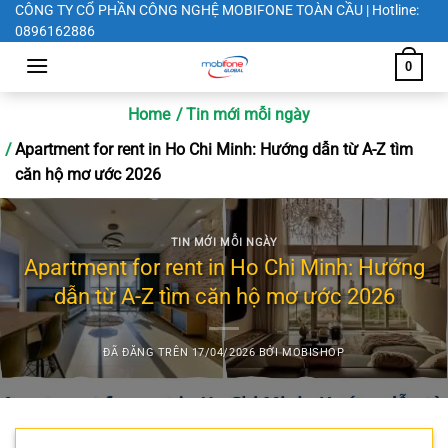
Chuyển
CÔNG TY CỔ PHẦN CÔNG NGHỆ MOBIFONE TOÀN CẦU | Hotline:
0896162886
đến
nội
0
dung
Home
Tin mới mỗi ngày
Apartment for rent in Ho Chi Minh: Hướng dẫn từ A-Z tìm
căn hộ mơ ước 2026
TIN MỚI MỖI NGÀY
Apartment for rent in Ho Chi Minh: Hướng
dẫn từ A-Z tìm căn hộ mơ ước 2026
ĐÃ ĐĂNG TRÊN
17/04/2026
BỞI
MOBISHOP