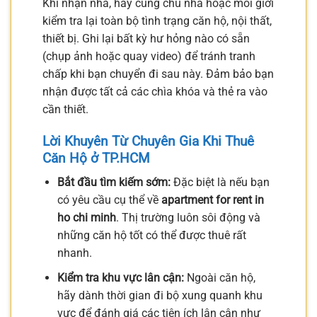
Khi nhận nhà, hãy cùng chủ nhà hoặc môi giới
kiểm tra lại toàn bộ tình trạng căn hộ, nội thất,
thiết bị. Ghi lại bất kỳ hư hỏng nào có sẵn
(chụp ảnh hoặc quay video) để tránh tranh
chấp khi bạn chuyển đi sau này. Đảm bảo bạn
nhận được tất cả các chìa khóa và thẻ ra vào
cần thiết.
Lời Khuyên Từ Chuyên Gia Khi Thuê
Căn Hộ ở TP.HCM
Bắt đầu tìm kiếm sớm:
Đặc biệt là nếu bạn
có yêu cầu cụ thể về
apartment for rent in
ho chi minh
. Thị trường luôn sôi động và
những căn hộ tốt có thể được thuê rất
nhanh.
Kiểm tra khu vực lân cận:
Ngoài căn hộ,
hãy dành thời gian đi bộ xung quanh khu
vực để đánh giá các tiện ích lân cận như