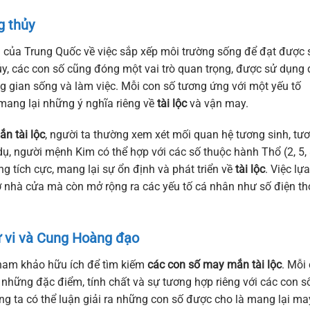
g thủy
 của Trung Quốc về việc sắp xếp môi trường sống để đạt được 
y, các con số cũng đóng một vai trò quan trọng, được sử dụng 
 gian sống và làm việc. Mỗi con số tương ứng với một yếu tố
 mang lại những ý nghĩa riêng về
tài lộc
và vận may.
n tài lộc
, người ta thường xem xét mối quan hệ tương sinh, tư
ụ, người mệnh Kim có thể hợp với các số thuộc hành Thổ (2, 5, 
g tích cực, mang lại sự ổn định và phát triển về
tài lộc
. Việc lựa
ở nhà cửa mà còn mở rộng ra các yếu tố cá nhân như số điện tho
ử vi và Cung Hoàng đạo
ham khảo hữu ích để tìm kiếm
các con số may mắn tài lộc
. Mỗi
những đặc điểm, tính chất và sự tương hợp riêng với các con s
ng ta có thể luận giải ra những con số được cho là mang lại ma