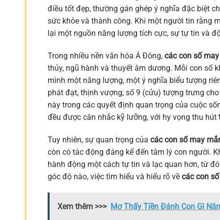
điều tốt đẹp, thường gán ghép ý nghĩa đặc biệt c
sức khỏe và thành công. Khi một người tin rằng
lại một nguồn năng lượng tích cực, sự tự tin và đ
Trong nhiều nền văn hóa Á Đông,
các con số may 
thủy, ngũ hành và thuyết âm dương. Mỗi con số k
mình một năng lượng, một ý nghĩa biểu tượng riêng
phát đạt, thịnh vượng; số 9 (cửu) tượng trưng cho
này trong các quyết định quan trọng của cuộc sống
đều được cân nhắc kỹ lưỡng, với hy vọng thu hút
Tuy nhiên, sự quan trọng của
các con số may mắn 
còn có tác động đáng kể đến tâm lý con người. Kh
hành động một cách tự tin và lạc quan hơn, từ đó
góc độ nào, việc tìm hiểu và hiểu rõ về
các con số
Xem thêm >>>
Mơ Thấy Tiền Đánh Con Gì Năm 