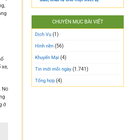
ng,
ang
CHUYÊN MỤC BÀI VIẾT
(1)
Dịch Vụ
(56)
Hình nền
(4)
Khuyến Mại
số
 xe,
(1.741)
Tin mới mỗi ngày
(4)
Tổng hợp
. Nó
ớng
g ở