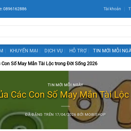
e: 0896162886
Tài khoản
T
ẨM
KHUYẾN MẠI
DỊCH VỤ
HỖ TRỢ
TIN MỚI MỖI NG
 Con Số May Mắn Tài Lộc trong Đời Sống 2026
TIN MỚI MỖI NGÀY
ủa Các Con Số May Mắn Tài Lộc 
ĐÃ ĐĂNG TRÊN
17/04/2026
BỞI
MOBISHOP