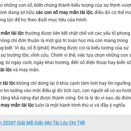
ho những con số, biến chúng thành biểu tượng của sự thịnh vượ
 mình đang sở hữu
các con số may mắn tài lộc
, điều đó có thể m
ộng lực để họ theo đuổi mục tiêu của mình.
mắn tài lộc
thường được liên kết chặt chẽ với các yếu tố phong
hông chỉ đơn thuần là một giá trị toán học mà còn mang trong
 biệt. Ví dụ, số 8 (phát) thường được coi là biểu tượng của sự
 sự trường tồn, vĩnh cửu. Chính vì thế, việc lựa chọn những con 
, từ ngày cưới, ngày khai trương, đến số điện thoại hay biển số
tài lộc
và may mắn.
tài lộc
không chỉ dừng lại ở khía cạnh tâm linh hay tín ngưỡng
i tin tưởng vào một điều gì đó tích cực, con người sẽ có xu hư
 tăng khả năng đạt được thành công. Đó là lý do vì sao, dù đứn
 may mắn tài lộc
luôn là một hành trình thú vị và đầy ý nghĩa.
2026? Giải Mã Giấc Mơ Tài Lộc Chi Tiết