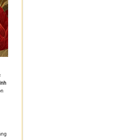
c
inh
on
áng