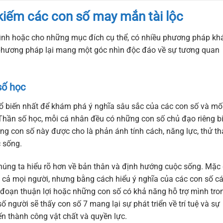
kiếm các con số may mắn tài lộc
ình hoặc cho những mục đích cụ thể, có nhiều phương pháp kh
 phương pháp lại mang một góc nhìn độc đáo về sự tương quan
số học
 biến nhất để khám phá ý nghĩa sâu sắc của các con số và mố
Thần số học, mỗi cá nhân đều có những con số chủ đạo riêng bi
ững con số này được cho là phản ánh tính cách, năng lực, thử t
 sống.
chúng ta hiểu rõ hơn về bản thân và định hướng cuộc sống. Mặc
 cả mọi người, nhưng bằng cách hiểu ý nghĩa của các con số c
 đoạn thuận lợi hoặc những con số có khả năng hỗ trợ mình tro
 người sẽ thấy con số 7 mang lại sự phát triển về trí tuệ và sự
 đến thành công vật chất và quyền lực.