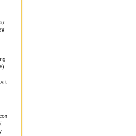
sự
để
ơng
8)
ại,
 con
ố.
y