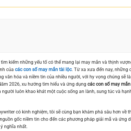
 tìm kiếm những yếu tố có thể mang lại may mắn và thịnh vượn
ạnh của
các con số may mắn tài lộc
. Từ xa xưa đến nay, những 
ng văn hóa và niềm tin của nhiều người, với hy vọng chúng sẽ là
. Năm 2026, xu hướng tìm hiểu và ứng dụng
các con số may mắn 
n người luôn khao khát một cuộc sống an lành, sung túc và hạn
ywriter có kinh nghiệm, tôi sẽ cùng bạn khám phá sâu hơn về t
ừ nguồn gốc niềm tin cho đến các phương pháp giải mã và ứng 
ý nghĩa nhất.