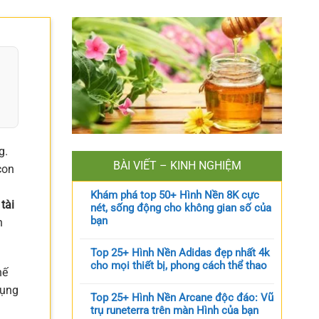
g.
BÀI VIẾT – KINH NGHIỆM
con
Khám phá top 50+ Hình Nền 8K cực
tài
nét, sống động cho không gian số của
bạn
h
Top 25+ Hình Nền Adidas đẹp nhất 4k
cho mọi thiết bị, phong cách thể thao
hế
dụng
Top 25+ Hình Nền Arcane độc đáo: Vũ
trụ runeterra trên màn Hình của bạn