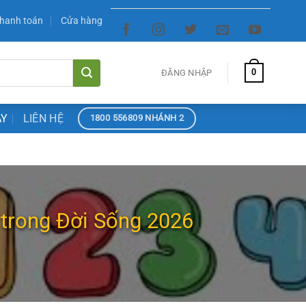
hanh toán
Cửa hàng
0
ĐĂNG NHẬP
ÀY
LIÊN HỆ
1800 556809 NHÁNH 2
trong Đời Sống 2026