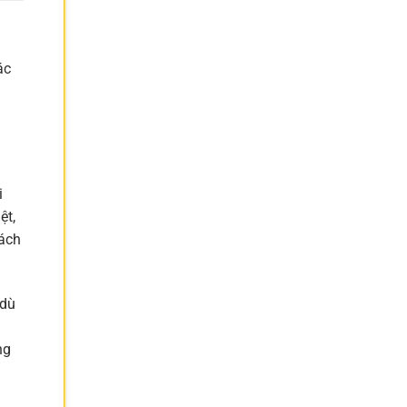
ác
i
ệt,
hách
 dù
á
ng