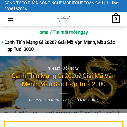
Chuyển
CÔNG TY CỔ PHẦN CÔNG NGHỆ MOBIFONE TOÀN CẦU | Hotline:
0896162886
đến
nội
0
dung
Home
Tin mới mỗi ngày
Canh Thìn Mạng Gì 2026? Giải Mã Vận Mệnh, Màu Sắc
Hợp Tuổi 2000
TIN MỚI MỖI NGÀY
Canh Thìn Mạng Gì 2026? Giải Mã Vận
Mệnh, Màu Sắc Hợp Tuổi 2000
ĐÃ ĐĂNG TRÊN
09/05/2026
BỞI
MOBISHOP