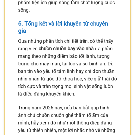
phẩm tiện ích giúp nâng tầm chất lượng cuộc
sống.
6. Tổng kết và lời khuyên từ chuyên
gia
Qua những phân tích chi tiết trên, có thể thấy
rằng việc
chuồn chuồn bay vào nhà
đa phần
mang theo những điềm báo tốt lành, tượng
trưng cho may mắn, tài lộc và sự bình an. Dù
bạn tin vào yếu tố tâm linh hay chỉ đơn thuần
nhìn nhận từ góc độ khoa học, việc giữ thái độ
tích cực và trân trọng mọi sinh vật sống luôn
là điều đáng khuyến khích.
Trong năm 2026 này, nếu bạn bắt gặp hình
ảnh chú chuồn chuồn ghé thăm tổ ấm của
mình, hãy xem đó như một thông điệp đáng
yêu từ thiên nhiên, một lời nhắc nhở về những