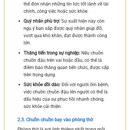
thể đón nhận những tin tức tốt lành về tài
chính, công việc hoặc sức khỏe.
Quý nhân phù trợ:
Sự xuất hiện này còn
ngụ ý bạn sắp được quý nhân giúp đỡ,
vượt qua khó khăn, đạt được thành công
lớn.
Thăng tiến trong sự nghiệp:
Nếu chuồn
chuồn đậu trên vai hoặc đầu, có thể là
điềm báo thăng quan tiến chức, được cấp
trên trọng dụng.
Sức khỏe dồi dào:
Đối với người ốm bệnh,
việc chuồn chuồn đậu lên người có thể là
dấu hiệu của sự phục hồi nhanh chóng,
sức khỏe cải thiện.
2.3. Chuồn chuồn bay vào phòng thờ
Phòng thờ là nơi linh thiêng nhất trong mỗi