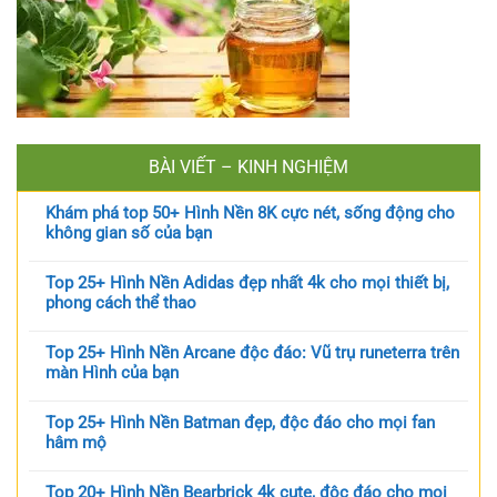
BÀI VIẾT – KINH NGHIỆM
Khám phá top 50+ Hình Nền 8K cực nét, sống động cho
không gian số của bạn
Top 25+ Hình Nền Adidas đẹp nhất 4k cho mọi thiết bị,
phong cách thể thao
Top 25+ Hình Nền Arcane độc đáo: Vũ trụ runeterra trên
màn Hình của bạn
Top 25+ Hình Nền Batman đẹp, độc đáo cho mọi fan
hâm mộ
Top 20+ Hình Nền Bearbrick 4k cute, độc đáo cho mọi