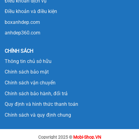
Điều khoản dịch vụ
Điều khoản và điều kiện
boxanhdep.com
anhdep360.com
CHÍNH SÁCH
Thông tin chủ sở hữu
Chính sách bảo mật
Chính sách vận chuyển
Chính sách bảo hành, đổi trả
Quy định và hình thức thanh toán
Chính sách và quy định chung
Copyright 2025 ©
Mobi-Shop.VN