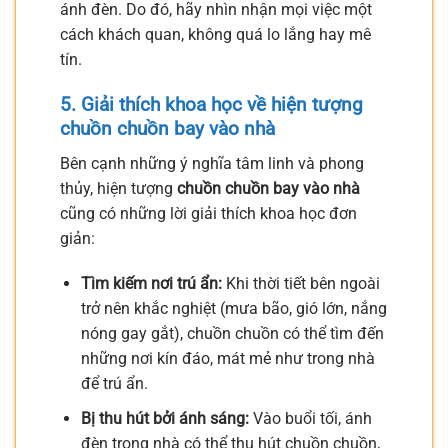
ánh đèn. Do đó, hãy nhìn nhận mọi việc một
cách khách quan, không quá lo lắng hay mê
tín.
5. Giải thích khoa học về hiện tượng
chuồn chuồn bay vào nhà
Bên cạnh những ý nghĩa tâm linh và phong
thủy, hiện tượng
chuồn chuồn bay vào nhà
cũng có những lời giải thích khoa học đơn
giản:
Tìm kiếm nơi trú ẩn:
Khi thời tiết bên ngoài
trở nên khắc nghiệt (mưa bão, gió lớn, nắng
nóng gay gắt), chuồn chuồn có thể tìm đến
những nơi kín đáo, mát mẻ như trong nhà
để trú ẩn.
Bị thu hút bởi ánh sáng:
Vào buổi tối, ánh
đèn trong nhà có thể thu hút chuồn chuồn,