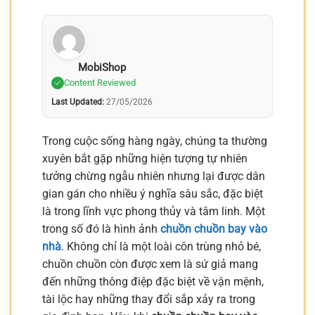
MobiShop
Content Reviewed
Last Updated:
27/05/2026
Trong cuộc sống hàng ngày, chúng ta thường
xuyên bắt gặp những hiện tượng tự nhiên
tưởng chừng ngẫu nhiên nhưng lại được dân
gian gán cho nhiều ý nghĩa sâu sắc, đặc biệt
là trong lĩnh vực phong thủy và tâm linh. Một
trong số đó là hình ảnh
chuồn chuồn bay vào
nhà
. Không chỉ là một loài côn trùng nhỏ bé,
chuồn chuồn còn được xem là sứ giả mang
đến những thông điệp đặc biệt về vận mệnh,
tài lộc hay những thay đổi sắp xảy ra trong