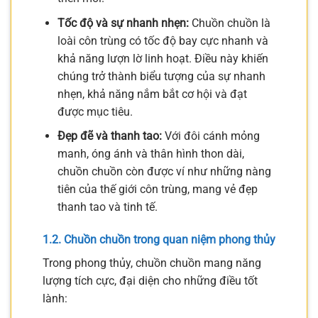
Tốc độ và sự nhanh nhẹn:
Chuồn chuồn là
loài côn trùng có tốc độ bay cực nhanh và
khả năng lượn lờ linh hoạt. Điều này khiến
chúng trở thành biểu tượng của sự nhanh
nhẹn, khả năng nắm bắt cơ hội và đạt
được mục tiêu.
Đẹp đẽ và thanh tao:
Với đôi cánh mỏng
manh, óng ánh và thân hình thon dài,
chuồn chuồn còn được ví như những nàng
tiên của thế giới côn trùng, mang vẻ đẹp
thanh tao và tinh tế.
1.2. Chuồn chuồn trong quan niệm phong thủy
Trong phong thủy, chuồn chuồn mang năng
lượng tích cực, đại diện cho những điều tốt
lành: