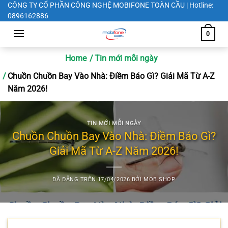
Chuyển
CÔNG TY CỔ PHẦN CÔNG NGHỆ MOBIFONE TOÀN CẦU | Hotline:
0896162886
đến
nội
0
dung
Home
Tin mới mỗi ngày
Chuồn Chuồn Bay Vào Nhà: Điềm Báo Gì? Giải Mã Từ A-Z
Năm 2026!
TIN MỚI MỖI NGÀY
Chuồn Chuồn Bay Vào Nhà: Điềm Báo Gì?
Giải Mã Từ A-Z Năm 2026!
ĐÃ ĐĂNG TRÊN
17/04/2026
BỞI
MOBISHOP