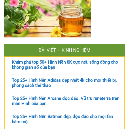
BÀI VIẾT – KINH NGHIỆM
Khám phá top 50+ Hình Nền 8K cực nét, sống động cho
không gian số của bạn
Top 25+ Hình Nền Adidas đẹp nhất 4k cho mọi thiết bị,
phong cách thể thao
Top 25+ Hình Nền Arcane độc đáo: Vũ trụ runeterra trên
màn Hình của bạn
Top 25+ Hình Nền Batman đẹp, độc đáo cho mọi fan
hâm mộ