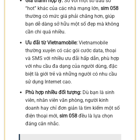
Giá thành hợp lý:
So với một số đầu số
“hot” khác của các nhà mạng lớn,
sim 058
thường có mức giá phải chăng hơn, giúp
bạn dễ dàng sở hữu một số đẹp mà không
cần chi quá nhiều.
Ưu đãi từ Vietnamobile:
Vietnamobile
thường xuyên có các gói cước data, thoại
và SMS với nhiều ưu đãi hấp dẫn, phù hợp
với nhu cầu đa dạng của người dùng, đặc
biệt là giới trẻ và những người có nhu cầu
sử dụng Internet cao.
Phù hợp nhiều đối tượng:
Dù bạn là sinh
viên, nhân viên văn phòng, người kinh
doanh hay chỉ đơn giản là tìm kiếm một số
điện thoại mới,
sim 058
đều là lựa chọn
đáng cân nhắc.