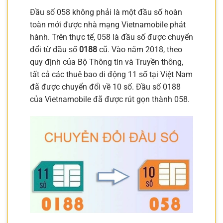
Đầu số 058 không phải là một đầu số hoàn
toàn mới được nhà mạng Vietnamobile phát
hành. Trên thực tế, 058 là đầu số được chuyển
đổi từ đầu số
0188
cũ. Vào năm 2018, theo
quy định của Bộ Thông tin và Truyền thông,
tất cả các thuê bao di động 11 số tại Việt Nam
đã được chuyển đổi về 10 số. Đầu số 0188
của Vietnamobile đã được rút gọn thành 058.