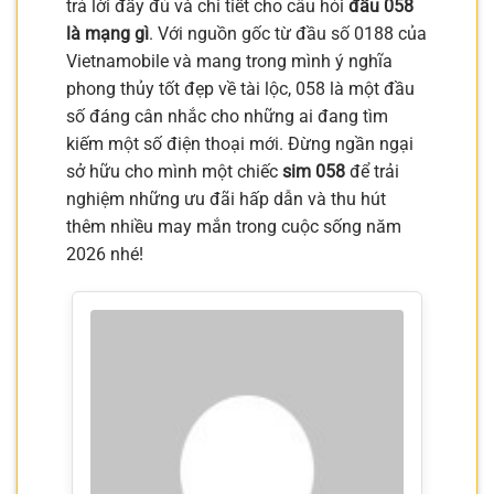
trả lời đầy đủ và chi tiết cho câu hỏi
đầu 058
là mạng gì
. Với nguồn gốc từ đầu số 0188 của
Vietnamobile và mang trong mình ý nghĩa
phong thủy tốt đẹp về tài lộc, 058 là một đầu
số đáng cân nhắc cho những ai đang tìm
kiếm một số điện thoại mới. Đừng ngần ngại
sở hữu cho mình một chiếc
sim 058
để trải
nghiệm những ưu đãi hấp dẫn và thu hút
thêm nhiều may mắn trong cuộc sống năm
2026 nhé!