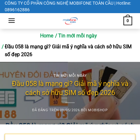
Chuyển
CÔNG TY CỔ PHẦN CÔNG NGHỆ MOBIFONE TOÀN CẦU | Hotline:
0896162886
đến
nội
0
dung
Home
Tin mới mỗi ngày
Đầu 058 là mạng gì? Giải mã ý nghĩa và cách sở hữu SIM
số đẹp 2026
TIN MỚI MỖI NGÀY
Đầu 058 là mạng gì? Giải mã ý nghĩa và
cách sở hữu SIM số đẹp 2026
ĐÃ ĐĂNG TRÊN
09/05/2026
BỞI
MOBISHOP