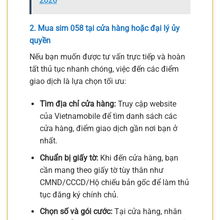
2026
2. Mua sim 058 tại cửa hàng hoặc đại lý ủy
quyền
Nếu bạn muốn được tư vấn trực tiếp và hoàn
tất thủ tục nhanh chóng, việc đến các điểm
giao dịch là lựa chọn tối ưu:
Tìm địa chỉ cửa hàng:
Truy cập website
của Vietnamobile để tìm danh sách các
cửa hàng, điểm giao dịch gần nơi bạn ở
nhất.
Chuẩn bị giấy tờ:
Khi đến cửa hàng, bạn
cần mang theo giấy tờ tùy thân như
CMND/CCCD/Hộ chiếu bản gốc để làm thủ
tục đăng ký chính chủ.
Chọn số và gói cước:
Tại cửa hàng, nhân