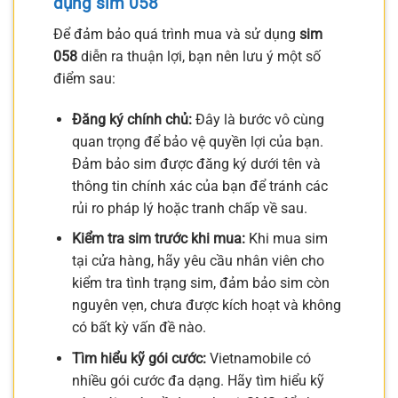
dụng sim 058
Để đảm bảo quá trình mua và sử dụng
sim
058
diễn ra thuận lợi, bạn nên lưu ý một số
điểm sau:
Đăng ký chính chủ:
Đây là bước vô cùng
quan trọng để bảo vệ quyền lợi của bạn.
Đảm bảo sim được đăng ký dưới tên và
thông tin chính xác của bạn để tránh các
rủi ro pháp lý hoặc tranh chấp về sau.
Kiểm tra sim trước khi mua:
Khi mua sim
tại cửa hàng, hãy yêu cầu nhân viên cho
kiểm tra tình trạng sim, đảm bảo sim còn
nguyên vẹn, chưa được kích hoạt và không
có bất kỳ vấn đề nào.
Tìm hiểu kỹ gói cước:
Vietnamobile có
nhiều gói cước đa dạng. Hãy tìm hiểu kỹ