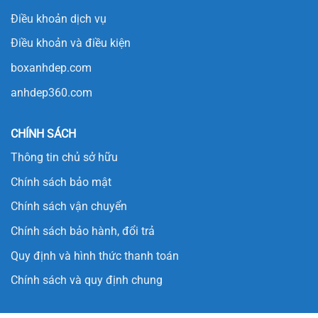
Điều khoản dịch vụ
Điều khoản và điều kiện
boxanhdep.com
anhdep360.com
CHÍNH SÁCH
Thông tin chủ sở hữu
Chính sách bảo mật
Chính sách vận chuyển
Chính sách bảo hành, đổi trả
Quy định và hình thức thanh toán
Chính sách và quy định chung