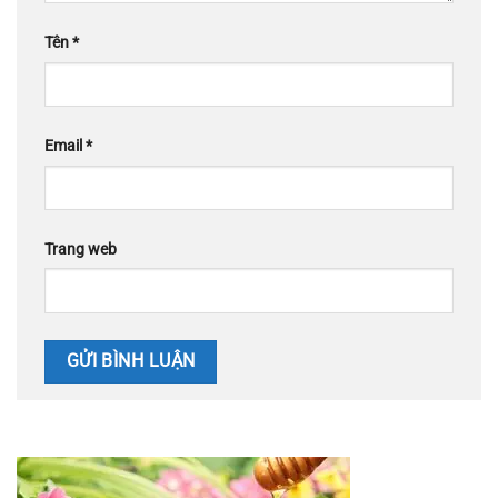
Tên
*
Email
*
Trang web