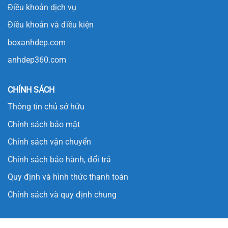
Điều khoản dịch vụ
Điều khoản và điều kiện
boxanhdep.com
anhdep360.com
CHÍNH SÁCH
Thông tin chủ sở hữu
Chính sách bảo mật
Chính sách vận chuyển
Chính sách bảo hành, đổi trả
Quy định và hình thức thanh toán
Chính sách và quy định chung