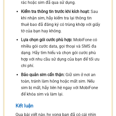
rác hoặc sim đã qua sử dụng.
Kiểm tra thông tin trước khi kích hoạt:
Sau
khi nhận sim, hãy kiểm tra lại thông tin
thuê bao đã đăng ký có trùng khớp với giấy
tờ của bạn hay không.
Lựa chọn gói cước phù hợp:
MobiFone có
nhiều gói cước data, gọi thoại và SMS đa
dạng. Hãy tìm hiểu và chọn gói cước phù
hợp với nhu cầu sử dụng của bạn để tối ưu
chi phí.
Bảo quản sim cẩn thận:
Giữ sim ở nơi an
toàn, tránh làm hỏng hoặc mất sim. Nếu
sim bị mất, hãy liên hệ ngay với MobiFone
để khóa sim và làm lại.
Kết luận
Qua bài viết này, hy vọng bạn đã có cái nhìn