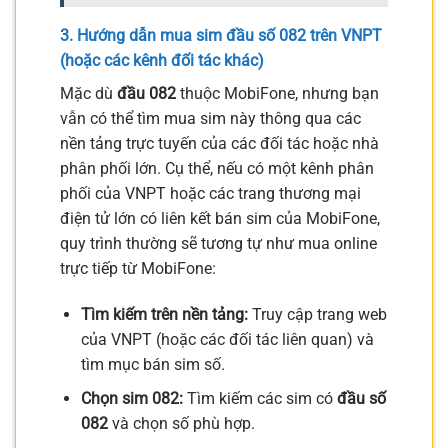
3. Hướng dẫn mua sim đầu số 082 trên VNPT
(hoặc các kênh đối tác khác)
Mặc dù
đầu 082
thuộc MobiFone, nhưng bạn
vẫn có thể tìm mua sim này thông qua các
nền tảng trực tuyến của các đối tác hoặc nhà
phân phối lớn. Cụ thể, nếu có một kênh phân
phối của VNPT hoặc các trang thương mại
điện tử lớn có liên kết bán sim của MobiFone,
quy trình thường sẽ tương tự như mua online
trực tiếp từ MobiFone:
Tìm kiếm trên nền tảng:
Truy cập trang web
của VNPT (hoặc các đối tác liên quan) và
tìm mục bán sim số.
Chọn sim 082:
Tìm kiếm các sim có
đầu số
082
và chọn số phù hợp.