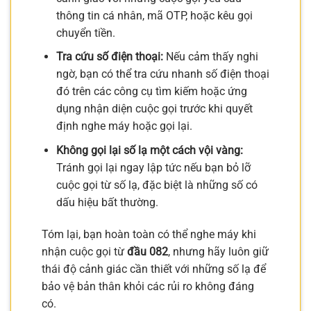
thông tin cá nhân, mã OTP, hoặc kêu gọi
chuyển tiền.
Tra cứu số điện thoại:
Nếu cảm thấy nghi
ngờ, bạn có thể tra cứu nhanh số điện thoại
đó trên các công cụ tìm kiếm hoặc ứng
dụng nhận diện cuộc gọi trước khi quyết
định nghe máy hoặc gọi lại.
Không gọi lại số lạ một cách vội vàng:
Tránh gọi lại ngay lập tức nếu bạn bỏ lỡ
cuộc gọi từ số lạ, đặc biệt là những số có
dấu hiệu bất thường.
Tóm lại, bạn hoàn toàn có thể nghe máy khi
nhận cuộc gọi từ
đầu 082
, nhưng hãy luôn giữ
thái độ cảnh giác cần thiết với những số lạ để
bảo vệ bản thân khỏi các rủi ro không đáng
có.