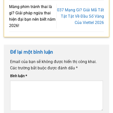
Màng phim tránh thai là
037 Mạng Gì? Giải Mã Tất
gì? Giải pháp ngừa thai
Tật Tật Về Đầu Số Vàng
hiện đại bạn nên biết năm
Của Viettel 2026
2026!
Để lại một bình luận
Email của bạn sẽ không được hiển thị công khai.
Các trường bắt buộc được đánh dấu
*
Bình luận
*