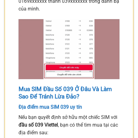
0169xxxxxxx thành 039xxxxxxx trong danh bạ
của mình.
Mua SIM Đầu Số 039 Ở Đâu Và Làm
Sao Để Tránh Lừa Đảo?
Địa điểm mua SIM 039 uy tín
Nếu bạn quyết định sở hữu một chiếc SIM với
đầu số 039 Viettel
, bạn có thể tìm mua tại các
địa điểm sau: