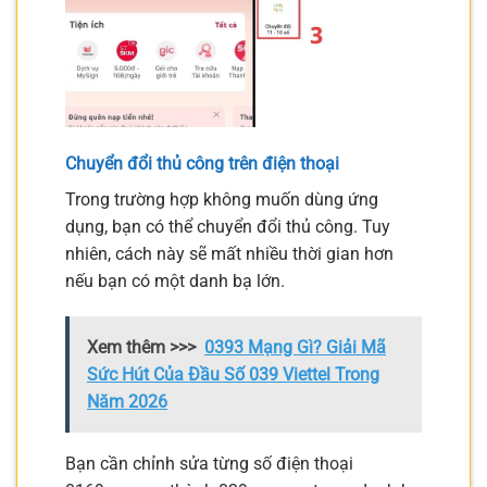
Chuyển đổi thủ công trên điện thoại
Trong trường hợp không muốn dùng ứng
dụng, bạn có thể chuyển đổi thủ công. Tuy
nhiên, cách này sẽ mất nhiều thời gian hơn
nếu bạn có một danh bạ lớn.
Xem thêm >>>
0393 Mạng Gì? Giải Mã
Sức Hút Của Đầu Số 039 Viettel Trong
Năm 2026
Bạn cần chỉnh sửa từng số điện thoại