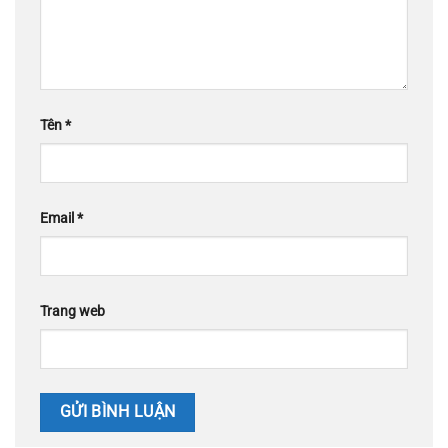
Tên
*
Email
*
Trang web