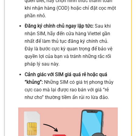
quen biết, hãy chọn hình thức thanh toán
khi nhận hàng (COD) hoặc chỉ đặt cọc một
phần nhỏ.
Đăng ký chính chủ ngay lập tức:
Sau khi
nhận SIM, hãy đến cửa hàng Viettel gần
nhất để làm thủ tục đăng ký chính chủ.
Đây là bước cực kỳ quan trọng để bảo vệ
quyền lợi của bạn và tránh những rắc rối
pháp lý sau này.
Cảnh giác với SIM giá quá rẻ hoặc quá
“khủng”:
Những SIM có giá trị phong thủy
cực cao mà lại được rao bán với giá “rẻ
như cho” thường tiềm ẩn rủi ro lừa đảo.