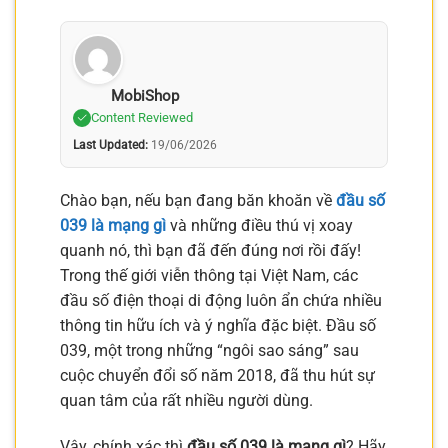
MobiShop
Content Reviewed
Last Updated:
19/06/2026
Chào bạn, nếu bạn đang băn khoăn về
đầu số
039 là mạng gì
và những điều thú vị xoay
quanh nó, thì bạn đã đến đúng nơi rồi đấy!
Trong thế giới viễn thông tại Việt Nam, các
đầu số điện thoại di động luôn ẩn chứa nhiều
thông tin hữu ích và ý nghĩa đặc biệt. Đầu số
039, một trong những “ngôi sao sáng” sau
cuộc chuyển đổi số năm 2018, đã thu hút sự
quan tâm của rất nhiều người dùng.
Vậy, chính xác thì
đầu số 039 là mạng gì
? Hãy