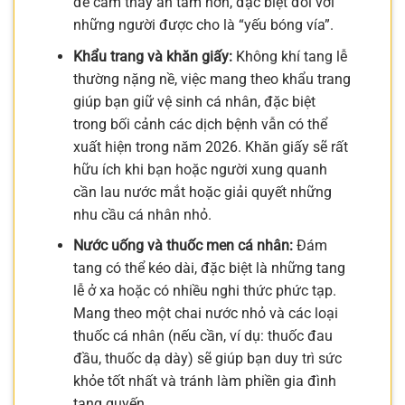
để cảm thấy an tâm hơn, đặc biệt đối với
những người được cho là “yếu bóng vía”.
Khẩu trang và khăn giấy:
Không khí tang lễ
thường nặng nề, việc mang theo khẩu trang
giúp bạn giữ vệ sinh cá nhân, đặc biệt
trong bối cảnh các dịch bệnh vẫn có thể
xuất hiện trong năm 2026. Khăn giấy sẽ rất
hữu ích khi bạn hoặc người xung quanh
cần lau nước mắt hoặc giải quyết những
nhu cầu cá nhân nhỏ.
Nước uống và thuốc men cá nhân:
Đám
tang có thể kéo dài, đặc biệt là những tang
lễ ở xa hoặc có nhiều nghi thức phức tạp.
Mang theo một chai nước nhỏ và các loại
thuốc cá nhân (nếu cần, ví dụ: thuốc đau
đầu, thuốc dạ dày) sẽ giúp bạn duy trì sức
khỏe tốt nhất và tránh làm phiền gia đình
tang quyến.