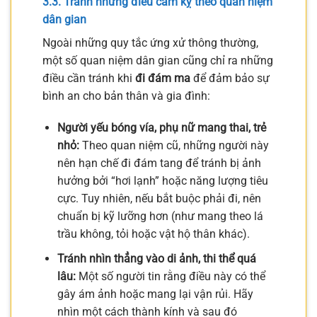
3.3. Tránh những điều cấm kỵ theo quan niệm
dân gian
Ngoài những quy tắc ứng xử thông thường,
một số quan niệm dân gian cũng chỉ ra những
điều cần tránh khi
đi đám ma
để đảm bảo sự
bình an cho bản thân và gia đình:
Người yếu bóng vía, phụ nữ mang thai, trẻ
nhỏ:
Theo quan niệm cũ, những người này
nên hạn chế đi đám tang để tránh bị ảnh
hưởng bởi “hơi lạnh” hoặc năng lượng tiêu
cực. Tuy nhiên, nếu bắt buộc phải đi, nên
chuẩn bị kỹ lưỡng hơn (như mang theo lá
trầu không, tỏi hoặc vật hộ thân khác).
Tránh nhìn thẳng vào di ảnh, thi thể quá
lâu:
Một số người tin rằng điều này có thể
gây ám ảnh hoặc mang lại vận rủi. Hãy
nhìn một cách thành kính và sau đó