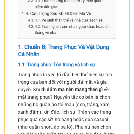
3.3. Tránh những điều cấm kỵ theo quan
niệm dân gian
4. Cẩn Trọng Sau Khi Đi Đám Ma Về
4.1. Vệ sinh thân thể và nhà cửa sạch sẽ
4.2. Tránh ghé thăm nhà người khác hoặc đi
thẳng về nhà
1. Chuẩn Bị Trang Phục Và Vật Dụng
Cá Nhân
1.1. Trang phục: Tôn trọng và lịch sự
Trang phục là yếu tố đầu tiên thể hiện sự tôn
trọng của bạn đối với người đã mất và gia
quyến. Khi
đi đám ma nên mang theo gì
về
mặt trang phục? Nguyên tắc cơ bản là chọn
những bộ quần áo tối màu (đen, trắng, xám,
xanh đậm), kín đáo, lịch sự. Tránh các trang
phục quá sặc sỡ, hở hang hoặc quá casual
(như quần short, áo ba lỗ). Phụ nữ nên chọn