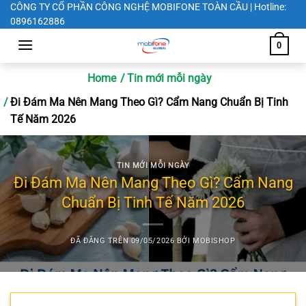
Chuyển
CÔNG TY CỔ PHẦN CÔNG NGHỆ MOBIFONE TOÀN CẦU | Hotline:
0896162886
đến
nội
0
dung
Home
Tin mới mỗi ngày
Đi Đám Ma Nên Mang Theo Gì? Cẩm Nang Chuẩn Bị Tinh
Tế Năm 2026
TIN MỚI MỖI NGÀY
Đi Đám Ma Nên Mang Theo Gì? Cẩm Nang
Chuẩn Bị Tinh Tế Năm 2026
ĐÃ ĐĂNG TRÊN
09/05/2026
BỞI
MOBISHOP