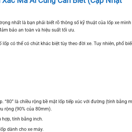
 Xác Mà Ai Cũng Cần Biết (Cập Nhật
trọng nhất là bạn phải biết rõ thông số kỹ thuật của lốp xe mình
ảm bảo an toàn và hiệu suất tối ưu.
 lốp có thể có chút khác biệt tùy theo đời xe. Tuy nhiên, phổ bi
p. “80” là chiều rộng bề mặt lốp tiếp xúc với đường (tính bằng 
hiều rộng (90% của 80mm).
hợp, tính bằng inch.
à lốp dành cho xe máy.