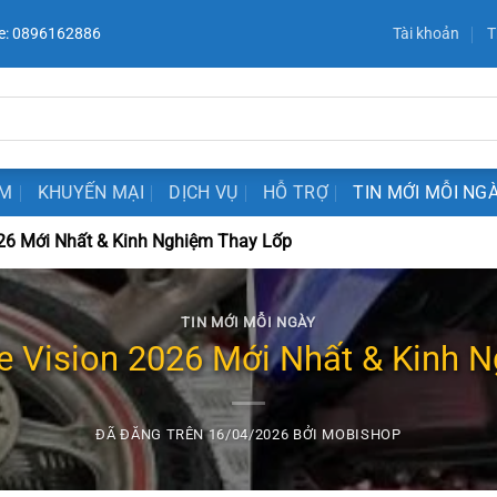
e: 0896162886
Tài khoản
T
ẨM
KHUYẾN MẠI
DỊCH VỤ
HỖ TRỢ
TIN MỚI MỖI NG
026 Mới Nhất & Kinh Nghiệm Thay Lốp
TIN MỚI MỖI NGÀY
e Vision 2026 Mới Nhất & Kinh 
ĐÃ ĐĂNG TRÊN
16/04/2026
BỞI
MOBISHOP