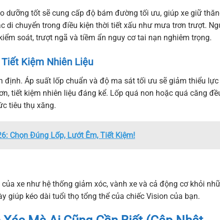
o dưỡng tốt sẽ cung cấp độ bám đường tối ưu, giúp xe giữ thă
c di chuyển trong điều kiện thời tiết xấu như mưa trơn trượt. N
kiểm soát, trượt ngã và tiềm ẩn nguy cơ tai nạn nghiêm trọng.
Tiết Kiệm Nhiên Liệu
định. Áp suất lốp chuẩn và độ ma sát tối ưu sẽ giảm thiểu lực
ơn, tiết kiệm nhiên liệu đáng kể. Lốp quá non hoặc quá căng đề
c tiêu thụ xăng.
6: Chọn Đúng Lốp, Lướt Êm, Tiết Kiệm!
 của xe như hệ thống giảm xóc, vành xe và cả động cơ khỏi nh
giúp kéo dài tuổi thọ tổng thể của chiếc Vision của bạn.