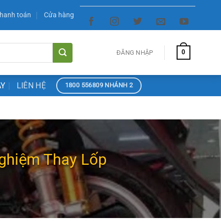
hanh toán
Cửa hàng
0
ĐĂNG NHẬP
ÀY
LIÊN HỆ
1800 556809 NHÁNH 2
Nghiệm Thay Lốp