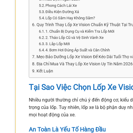
Phong Cách Lái Xe
Điều Kiện Đường Xá
Lốp Có Săm Hay Không Săm?
Quy Trình Thay Lốp Xe Vision Chuẩn Kỹ Thuật Tại Tr
1. Chuẩn Bị Dụng Cụ và Kiểm Tra Lốp Mới
2. Tháo Lốp Cũ và Vệ Sinh Vành Xe
3. Lắp Lốp Mới
4. Bơm Hơi Đúng Áp Suất và Cân Chỉnh
Mẹo Bảo Dưỡng Lốp Xe Vision Để Kéo Dài Tuổi Thọ 
Địa Chỉ Mua Và Thay Lốp Xe Vision Uy Tín Năm 2026
Kết Luận
Tại Sao Việc Chọn Lốp Xe Vis
Nhiều người thường chỉ chú ý đến động cơ, kiểu d
trọng của lốp. Tuy nhiên, lốp xe là bộ phận duy nh
mọi hoạt động của xe.
An Toàn Là Yếu Tố Hàng Đầu