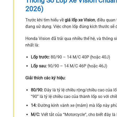
Thông Số Lốp Xe Vision Chuẩn
2026)
Trước khi tìm hiểu về
giá lốp xe Vision
, điều quan 
đang sử dụng. Việc chọn lốp đúng kích thước sẽ đ
Honda Vision đã trải qua nhiều thế hệ, và thông số
nhất là:
Lốp trước:
80/90 – 14 M/C 40P (hoặc 40J)
Lốp sau:
90/90 – 14 M/C 46P (hoặc 46J)
Giải thích các ký hiệu:
80/90:
Đây là tỷ lệ chiều rộng/chiều cao của lố
“90” là tỷ lệ chiều cao của thành lốp so với c
14:
Đường kính vành xe (mâm) mà lốp này phù 
M/C:
Viết tắt của “Motorcycle”, cho biết đây l