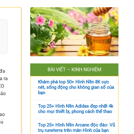
BÀI VIẾT – KINH NGHIỆM
 đa
a ra
Khám phá top 50+ Hình Nền 8K cực
EO
nét, sống động cho không gian số của
bạn
bảo
Top 25+ Hình Nền Adidas đẹp nhất 4k
cho mọi thiết bị, phong cách thể thao
bao
âu
Top 25+ Hình Nền Arcane độc đáo: Vũ
trụ runeterra trên màn Hình của bạn