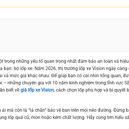
t trong những yếu tố quan trọng nhất đảm bảo an toàn và hiệu
 bạn: bộ lốp xe. Năm 2026, thị trường lốp xe Vision ngày càng
ại và mức giá khác nhau. Để giúp bạn có cái nhìn tổng quan, đư
 tôi – những chuyên gia với 10 năm kinh nghiệm trong lĩnh vực S
ần biết về
giá lốp xe Vision
, cách chọn lốp phù hợp và bí quyết 
m ái mà còn là “lá chắn” bảo vệ bạn trên mọi nẻo đường. Đừng 
ụng lốp quá cũ, mòn hoặc kém chất lượng. Hãy cùng tìm hiểu s