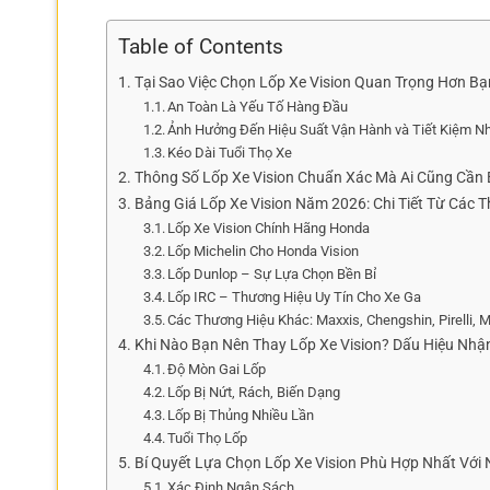
Table of Contents
Tại Sao Việc Chọn Lốp Xe Vision Quan Trọng Hơn Bạ
An Toàn Là Yếu Tố Hàng Đầu
Ảnh Hưởng Đến Hiệu Suất Vận Hành và Tiết Kiệm Nh
Kéo Dài Tuổi Thọ Xe
Thông Số Lốp Xe Vision Chuẩn Xác Mà Ai Cũng Cần 
Bảng Giá Lốp Xe Vision Năm 2026: Chi Tiết Từ Các 
Lốp Xe Vision Chính Hãng Honda
Lốp Michelin Cho Honda Vision
Lốp Dunlop – Sự Lựa Chọn Bền Bỉ
Lốp IRC – Thương Hiệu Uy Tín Cho Xe Ga
Các Thương Hiệu Khác: Maxxis, Chengshin, Pirelli, M
Khi Nào Bạn Nên Thay Lốp Xe Vision? Dấu Hiệu Nhậ
Độ Mòn Gai Lốp
Lốp Bị Nứt, Rách, Biến Dạng
Lốp Bị Thủng Nhiều Lần
Tuổi Thọ Lốp
Bí Quyết Lựa Chọn Lốp Xe Vision Phù Hợp Nhất Với
Xác Định Ngân Sách