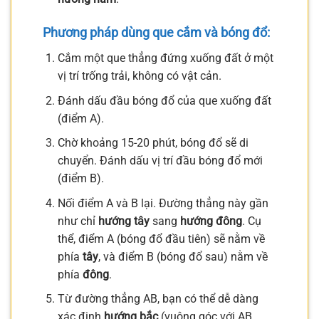
Phương pháp dùng que cắm và bóng đổ:
Cắm một que thẳng đứng xuống đất ở một
vị trí trống trải, không có vật cản.
Đánh dấu đầu bóng đổ của que xuống đất
(điểm A).
Chờ khoảng 15-20 phút, bóng đổ sẽ di
chuyển. Đánh dấu vị trí đầu bóng đổ mới
(điểm B).
Nối điểm A và B lại. Đường thẳng này gần
như chỉ
hướng tây
sang
hướng đông
. Cụ
thể, điểm A (bóng đổ đầu tiên) sẽ nằm về
phía
tây
, và điểm B (bóng đổ sau) nằm về
phía
đông
.
Từ đường thẳng AB, bạn có thể dễ dàng
xác định
hướng bắc
(vuông góc với AB,