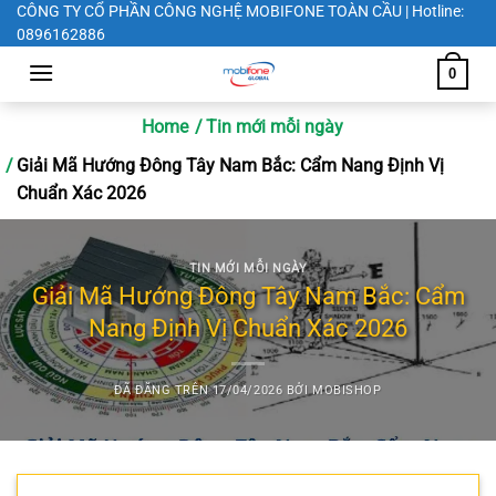
Chuyển
CÔNG TY CỔ PHẦN CÔNG NGHỆ MOBIFONE TOÀN CẦU | Hotline:
0896162886
đến
nội
0
dung
Home
Tin mới mỗi ngày
Giải Mã Hướng Đông Tây Nam Bắc: Cẩm Nang Định Vị
Chuẩn Xác 2026
TIN MỚI MỖI NGÀY
Giải Mã Hướng Đông Tây Nam Bắc: Cẩm
Nang Định Vị Chuẩn Xác 2026
ĐÃ ĐĂNG TRÊN
17/04/2026
BỞI
MOBISHOP