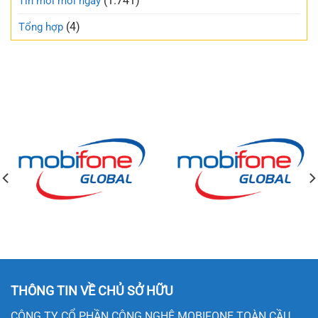
(1.741)
Tin mới mỗi ngày
(4)
Tổng hợp
THÔNG TIN VỀ CHỦ SỞ HỮU
CÔNG TY CỔ PHẦN CÔNG NGHỆ MOBIFONE TOÀN CẦU