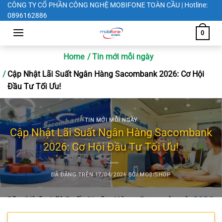
Chuyển
CÔNG TY CỔ PHẦN CÔNG NGHỆ MOBIFONE TOÀN CẦU | Hotline:
0896162886
đến
nội
0
dung
Home
Tin mới mỗi ngày
Cập Nhật Lãi Suất Ngân Hàng Sacombank 2026: Cơ Hội
Đầu Tư Tối Ưu!
TIN MỚI MỖI NGÀY
Cập Nhật Lãi Suất Ngân Hàng Sacombank
2026: Cơ Hội Đầu Tư Tối Ưu!
ĐÃ ĐĂNG TRÊN
17/04/2026
BỞI
MOBISHOP