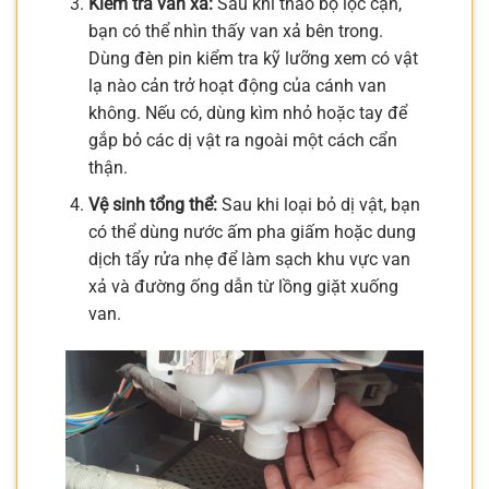
Kiểm tra van xả:
Sau khi tháo bộ lọc cặn,
bạn có thể nhìn thấy van xả bên trong.
Dùng đèn pin kiểm tra kỹ lưỡng xem có vật
lạ nào cản trở hoạt động của cánh van
không. Nếu có, dùng kìm nhỏ hoặc tay để
gắp bỏ các dị vật ra ngoài một cách cẩn
thận.
Vệ sinh tổng thể:
Sau khi loại bỏ dị vật, bạn
có thể dùng nước ấm pha giấm hoặc dung
dịch tẩy rửa nhẹ để làm sạch khu vực van
xả và đường ống dẫn từ lồng giặt xuống
van.