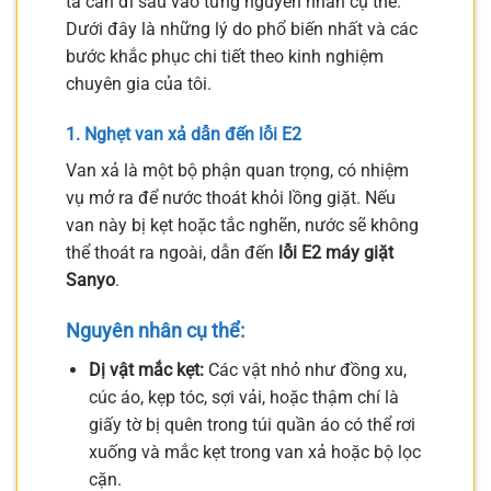
ta cần đi sâu vào từng nguyên nhân cụ thể.
Dưới đây là những lý do phổ biến nhất và các
bước khắc phục chi tiết theo kinh nghiệm
chuyên gia của tôi.
1. Nghẹt van xả dẫn đến lỗi E2
Van xả là một bộ phận quan trọng, có nhiệm
vụ mở ra để nước thoát khỏi lồng giặt. Nếu
van này bị kẹt hoặc tắc nghẽn, nước sẽ không
thể thoát ra ngoài, dẫn đến
lỗi E2 máy giặt
Sanyo
.
Nguyên nhân cụ thể:
Dị vật mắc kẹt:
Các vật nhỏ như đồng xu,
cúc áo, kẹp tóc, sợi vải, hoặc thậm chí là
giấy tờ bị quên trong túi quần áo có thể rơi
xuống và mắc kẹt trong van xả hoặc bộ lọc
cặn.