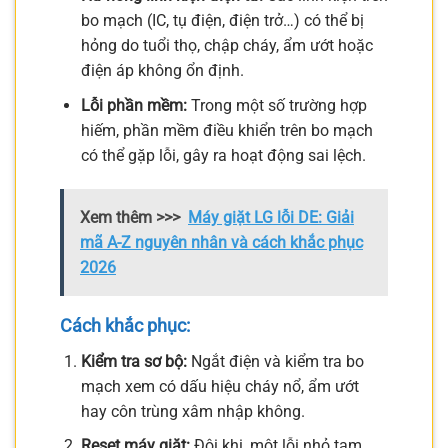
bo mạch (IC, tụ điện, điện trở…) có thể bị
hỏng do tuổi thọ, chập cháy, ẩm ướt hoặc
điện áp không ổn định.
Lỗi phần mềm:
Trong một số trường hợp
hiếm, phần mềm điều khiển trên bo mạch
có thể gặp lỗi, gây ra hoạt động sai lệch.
Xem thêm >>>
Máy giặt LG lỗi DE: Giải
mã A-Z nguyên nhân và cách khắc phục
2026
Cách khắc phục:
Kiểm tra sơ bộ:
Ngắt điện và kiểm tra bo
mạch xem có dấu hiệu cháy nổ, ẩm ướt
hay côn trùng xâm nhập không.
Reset máy giặt:
Đôi khi, một lỗi nhỏ tạm