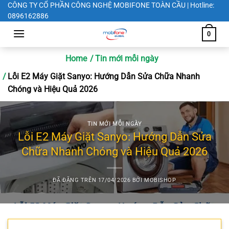
Chuyển
CÔNG TY CỔ PHẦN CÔNG NGHỆ MOBIFONE TOÀN CẦU | Hotline:
0896162886
đến
nội
0
dung
Home
Tin mới mỗi ngày
Lỗi E2 Máy Giặt Sanyo: Hướng Dẫn Sửa Chữa Nhanh
Chóng và Hiệu Quả 2026
TIN MỚI MỖI NGÀY
Lỗi E2 Máy Giặt Sanyo: Hướng Dẫn Sửa
Chữa Nhanh Chóng và Hiệu Quả 2026
ĐÃ ĐĂNG TRÊN
17/04/2026
BỞI
MOBISHOP