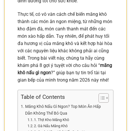
dinh dưỡng tốt cho sức khỏe.
Thực tế, có vô vàn cách chế biến măng khô
thành các món ăn ngon miệng, từ những món
kho đậm đà, món canh thanh mát đến các
món xào hấp dẫn. Tuy nhiên, để phát huy tối
đa hương vị của măng khô và kết hợp hài hòa
với các nguyên liệu khác không phải ai cũng
biết. Trong bài viết này, chúng ta hãy cùng
khám phá 8 gợi ý tuyệt vời cho câu hỏi “
măng
khô nấu gì ngon
?” giúp bạn tự tin trổ tài tại
gian bếp của mình trong năm 2026 này nhé!
Table of Contents
Măng Khô Nấu Gì Ngon? Top Món Ăn Hấp
Dẫn Không Thể Bỏ Qua
1. Thịt Kho Măng Khô
2. Gà Nấu Măng Khô