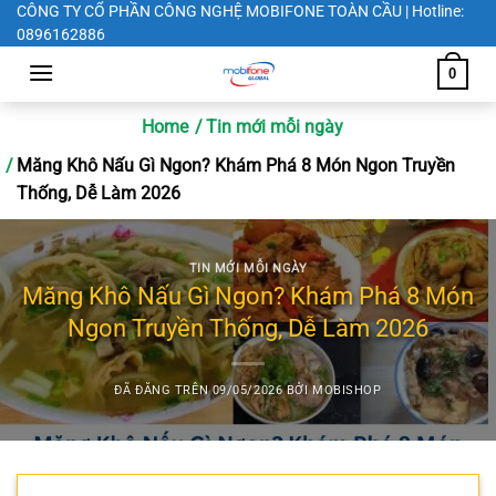
Chuyển
CÔNG TY CỔ PHẦN CÔNG NGHỆ MOBIFONE TOÀN CẦU | Hotline:
0896162886
đến
nội
0
dung
Home
Tin mới mỗi ngày
Măng Khô Nấu Gì Ngon? Khám Phá 8 Món Ngon Truyền
Thống, Dễ Làm 2026
TIN MỚI MỖI NGÀY
Măng Khô Nấu Gì Ngon? Khám Phá 8 Món
Ngon Truyền Thống, Dễ Làm 2026
ĐÃ ĐĂNG TRÊN
09/05/2026
BỞI
MOBISHOP