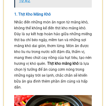
Từ A-Z
1. Thịt Kho Măng Khô
Nhắc đến những món ăn ngon từ măng khô,
không thể không kể đến thịt kho măng khô.
Đây là sự kết hợp hoàn hảo giữa những miếng
thịt ba chỉ béo ngậy, mềm tan và những sợi
măng khô dai giòn, thơm lừng. Món ăn được
kho liu riu trong nước sốt đậm đà, thấm vị,
mang theo chút cay nồng của hạt tiêu, tạo nên
hương vị khó quên.
Thịt kho măng khô
là lựa
chọn lý tưởng để ăn cùng cơm nóng trong
những ngày trời se lạnh, chắc chắn sẽ khiến
bữa ăn gia đình thêm phần ấm cúng và hấp
dẫn.