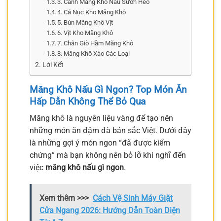
3. Canh Măng Khô Nấu Sườn Heo
4. Cá Nục Kho Măng Khô
5. Bún Măng Khô Vịt
6. Vịt Kho Măng Khô
7. Chân Giò Hầm Măng Khô
8. Măng Khô Xào Các Loại
Lời Kết
Măng Khô Nấu Gì Ngon? Top Món Ăn
Hấp Dẫn Không Thể Bỏ Qua
Măng khô là nguyên liệu vàng để tạo nên
những món ăn đậm đà bản sắc Việt. Dưới đây
là những gợi ý món ngon “đã được kiểm
chứng” mà bạn không nên bỏ lỡ khi nghĩ đến
việc
măng khô nấu gì ngon
.
Xem thêm >>>
Cách Vệ Sinh Máy Giặt
Cửa Ngang 2026: Hướng Dẫn Toàn Diện