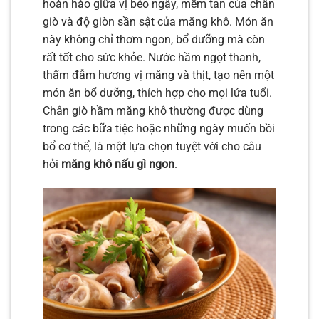
hoàn hảo giữa vị béo ngậy, mềm tan của chân
giò và độ giòn sần sật của măng khô. Món ăn
này không chỉ thơm ngon, bổ dưỡng mà còn
rất tốt cho sức khỏe. Nước hầm ngọt thanh,
thấm đẫm hương vị măng và thịt, tạo nên một
món ăn bổ dưỡng, thích hợp cho mọi lứa tuổi.
Chân giò hầm măng khô thường được dùng
trong các bữa tiệc hoặc những ngày muốn bồi
bổ cơ thể, là một lựa chọn tuyệt vời cho câu
hỏi
măng khô nấu gì ngon
.