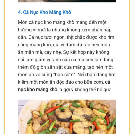
4. Cá Nục Kho Măng Khô
Món cá nục kho măng khô mang đến một
hương vị mới lạ nhưng không kém phần hấp
dẫn. Cá nục tươi ngon, thịt chắc được kho rim
cùng măng khô, gia vị đậm đà tạo nên món
ăn mặn mà, cay nhẹ. Sự kết hợp này không
chỉ làm giảm vị tanh của cá mà còn làm tăng
thêm độ giòn sần sật của măng, tạo nên một
món ăn vô cùng “hao cơm”. Nếu bạn đang tìm
kiếm một món ăn độc đáo cho bữa cơm,
cá
nục kho măng khô
là gợi ý không thể bỏ qua.