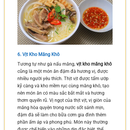
6. Vịt Kho Măng Khô
Tương tự như gà nấu măng,
vịt kho măng khô
cũng là một món ăn đậm đà hương vị, được
nhiều người yêu thích. Thịt vịt được tẩm ướp
kỹ càng và kho mềm rục cùng măng khô, tạo
nên món ăn có màu sắc bắt mắt và hương
thơm quyến rũ. Vị ngọt của thịt vịt, vị giòn của
măng hòa quyện trong nước sốt sánh mịn,
đậm đà sẽ làm cho bữa cơm gia đình thêm
phần ấm áp và phong phú. Món này thường
được chế biến vào những dịp đặc biệt, thể