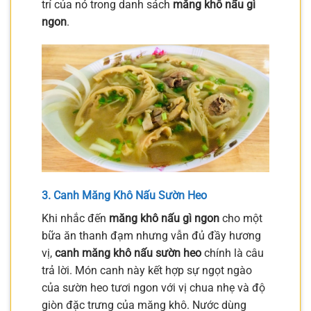
trí của nó trong danh sách
măng khô nấu gì
ngon
.
3. Canh Măng Khô Nấu Sườn Heo
Khi nhắc đến
măng khô nấu gì ngon
cho một
bữa ăn thanh đạm nhưng vẫn đủ đầy hương
vị,
canh măng khô nấu sườn heo
chính là câu
trả lời. Món canh này kết hợp sự ngọt ngào
của sườn heo tươi ngon với vị chua nhẹ và độ
giòn đặc trưng của măng khô. Nước dùng