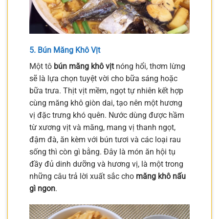
5. Bún Măng Khô Vịt
Một tô
bún măng khô vịt
nóng hổi, thơm lừng
sẽ là lựa chọn tuyệt vời cho bữa sáng hoặc
bữa trưa. Thịt vịt mềm, ngọt tự nhiên kết hợp
cùng măng khô giòn dai, tạo nên một hương
vị đặc trưng khó quên. Nước dùng được hầm
từ xương vịt và măng, mang vị thanh ngọt,
đậm đà, ăn kèm với bún tươi và các loại rau
sống thì còn gì bằng. Đây là món ăn hội tụ
đầy đủ dinh dưỡng và hương vị, là một trong
những câu trả lời xuất sắc cho
măng khô nấu
gì ngon
.