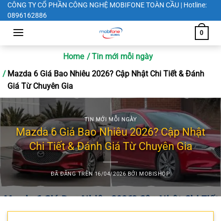
Chuyển
CÔNG TY CỔ PHẦN CÔNG NGHỆ MOBIFONE TOÀN CẦU | Hotline:
0896162886
đến
nội
0
dung
Home
Tin mới mỗi ngày
Mazda 6 Giá Bao Nhiêu 2026? Cập Nhật Chi Tiết & Đánh
Giá Từ Chuyên Gia
TIN MỚI MỖI NGÀY
Mazda 6 Giá Bao Nhiêu 2026? Cập Nhật
Chi Tiết & Đánh Giá Từ Chuyên Gia
ĐÃ ĐĂNG TRÊN
16/04/2026
BỞI
MOBISHOP