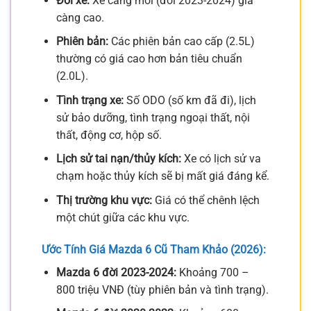
Đời xe:
Xe càng mới (đời 2023-2024) giá
càng cao.
Phiên bản:
Các phiên bản cao cấp (2.5L)
thường có giá cao hơn bản tiêu chuẩn
(2.0L).
Tình trạng xe:
Số ODO (số km đã đi), lịch
sử bảo dưỡng, tình trạng ngoại thất, nội
thất, động cơ, hộp số.
Lịch sử tai nạn/thủy kích:
Xe có lịch sử va
chạm hoặc thủy kích sẽ bị mất giá đáng kể.
Thị trường khu vực:
Giá có thể chênh lệch
một chút giữa các khu vực.
Ước Tính Giá Mazda 6 Cũ Tham Khảo (2026):
Mazda 6 đời 2023-2024:
Khoảng 700 –
800 triệu VNĐ (tùy phiên bản và tình trạng).