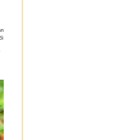
an
ối