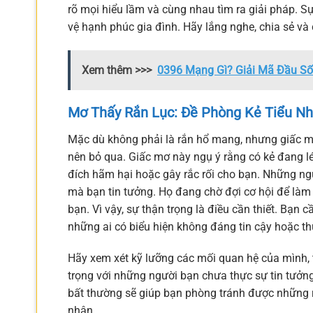
rõ mọi hiểu lầm và cùng nhau tìm ra giải pháp. S
vệ hạnh phúc gia đình. Hãy lắng nghe, chia sẻ và
Xem thêm >>>
0396 Mạng Gì? Giải Mã Đầu S
Mơ Thấy Rắn Lục: Đề Phòng Kẻ Tiểu N
Mặc dù không phải là rắn hổ mang, nhưng giấc 
nên bỏ qua. Giấc mơ này ngụ ý rằng có kẻ đang l
đích hãm hại hoặc gây rắc rối cho bạn. Những ngư
mà bạn tin tưởng. Họ đang chờ đợi cơ hội để làm
bạn. Vì vậy, sự thận trọng là điều cần thiết. Bạn
những ai có biểu hiện không đáng tin cậy hoặc th
Hãy xem xét kỹ lưỡng các mối quan hệ của mình, 
trọng với những người bạn chưa thực sự tin tưởng
bất thường sẽ giúp bạn phòng tránh được những r
nhân.