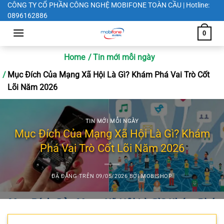
Chuyển
CÔNG TY CỔ PHẦN CÔNG NGHỆ MOBIFONE TOÀN CẦU | Hotline:
0896162886
đến
nội
0
dung
Home
Tin mới mỗi ngày
Mục Đích Của Mạng Xã Hội Là Gì? Khám Phá Vai Trò Cốt
Lõi Năm 2026
TIN MỚI MỖI NGÀY
Mục Đích Của Mạng Xã Hội Là Gì? Khám
Phá Vai Trò Cốt Lõi Năm 2026
ĐÃ ĐĂNG TRÊN
09/05/2026
BỞI
MOBISHOP