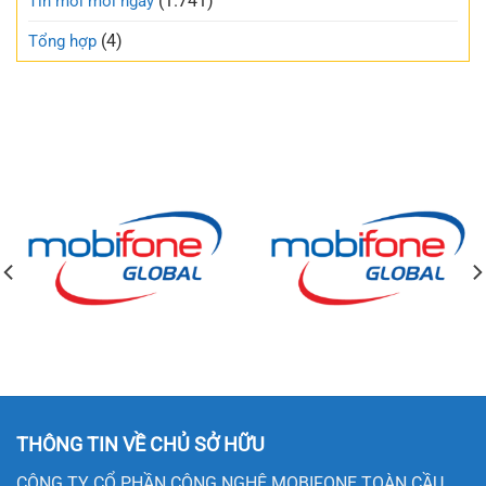
(1.741)
Tin mới mỗi ngày
(4)
Tổng hợp
THÔNG TIN VỀ CHỦ SỞ HỮU
CÔNG TY CỔ PHẦN CÔNG NGHỆ MOBIFONE TOÀN CẦU