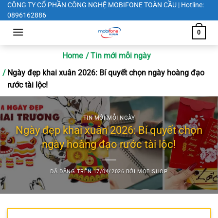
Chuyển
CÔNG TY CỔ PHẦN CÔNG NGHỆ MOBIFONE TOÀN CẦU | Hotline:
0896162886
đến
nội
0
dung
Home
Tin mới mỗi ngày
Ngày đẹp khai xuân 2026: Bí quyết chọn ngày hoàng đạo
rước tài lộc!
TIN MỚI MỖI NGÀY
Ngày đẹp khai xuân 2026: Bí quyết chọn
ngày hoàng đạo rước tài lộc!
ĐÃ ĐĂNG TRÊN
17/04/2026
BỞI
MOBISHOP