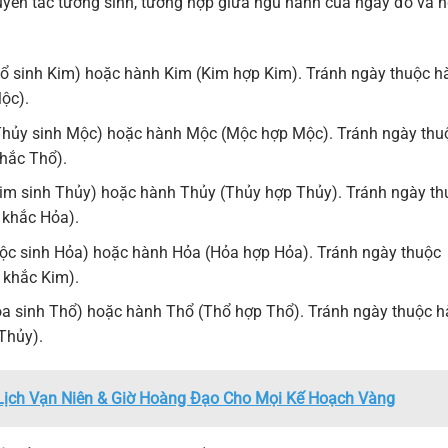
nguyên tắc tương sinh, tương hợp giữa ngũ hành của ngày đó và 
 sinh Kim) hoặc hành Kim (Kim hợp Kim). Tránh ngày thuộc h
ộc).
hủy sinh Mộc) hoặc hành Mộc (Mộc hợp Mộc). Tránh ngày thu
hắc Thổ).
im sinh Thủy) hoặc hành Thủy (Thủy hợp Thủy). Tránh ngày th
 khắc Hỏa).
c sinh Hỏa) hoặc hành Hỏa (Hỏa hợp Hỏa). Tránh ngày thuộc
 khắc Kim).
a sinh Thổ) hoặc hành Thổ (Thổ hợp Thổ). Tránh ngày thuộc 
Thủy).
ịch Vạn Niên & Giờ Hoàng Đạo Cho Mọi Kế Hoạch Vàng