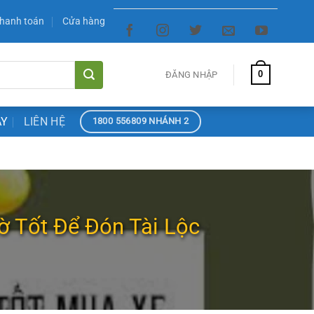
hanh toán
Cửa hàng
0
ĐĂNG NHẬP
ÀY
LIÊN HỆ
1800 556809 NHÁNH 2
ờ Tốt Để Đón Tài Lộc