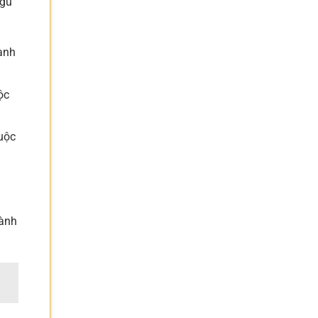
ngũ
ành
ộc
uộc
hành