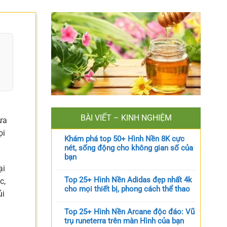
BÀI VIẾT – KINH NGHIỆM
ựa
ọi
Khám phá top 50+ Hình Nền 8K cực
nét, sống động cho không gian số của
bạn
ại
Top 25+ Hình Nền Adidas đẹp nhất 4k
c,
cho mọi thiết bị, phong cách thể thao
ủi
Top 25+ Hình Nền Arcane độc đáo: Vũ
trụ runeterra trên màn Hình của bạn