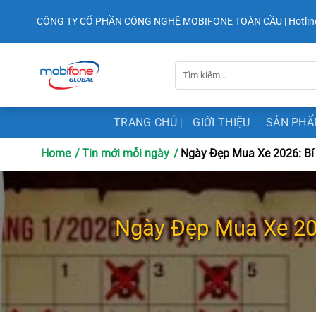
Chuyển
CÔNG TY CỔ PHẦN CÔNG NGHỆ MOBIFONE TOÀN CẦU | Hotlin
đến
nội
dung
Tìm
kiếm:
TRANG CHỦ
GIỚI THIỆU
SẢN PH
Home
Tin mới mỗi ngày
Ngày Đẹp Mua Xe 2026: Bí 
Ngày Đẹp Mua Xe 202