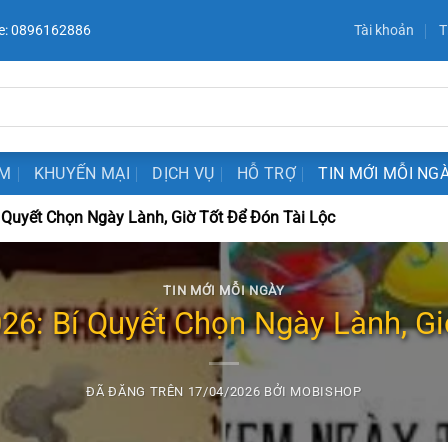
e: 0896162886
Tài khoản
T
ẨM
KHUYẾN MẠI
DỊCH VỤ
HỖ TRỢ
TIN MỚI MỖI NG
Quyết Chọn Ngày Lành, Giờ Tốt Để Đón Tài Lộc
TIN MỚI MỖI NGÀY
6: Bí Quyết Chọn Ngày Lành, Gi
ĐÃ ĐĂNG TRÊN
17/04/2026
BỞI
MOBISHOP