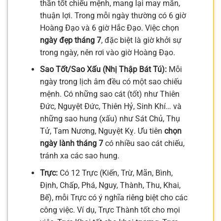
thần tốt chiếu mệnh, mang lại may mắn,
thuận lợi. Trong mỗi ngày thường có 6 giờ
Hoàng Đạo và 6 giờ Hắc Đạo. Việc chọn
ngày đẹp tháng 7
, đặc biệt là giờ khởi sự
trong ngày, nên rơi vào giờ Hoàng Đạo.
Sao Tốt/Sao Xấu (Nhị Thập Bát Tú):
Mỗi
ngày trong lịch âm đều có một sao chiếu
mệnh. Có những sao cát (tốt) như Thiên
Đức, Nguyệt Đức, Thiên Hỷ, Sinh Khí… và
những sao hung (xấu) như Sát Chủ, Thụ
Tử, Tam Nương, Nguyệt Kỵ. Ưu tiên
chọn
ngày lành tháng 7
có nhiều sao cát chiếu,
tránh xa các sao hung.
Trực:
Có 12 Trực (Kiến, Trừ, Mãn, Bình,
Định, Chấp, Phá, Nguy, Thành, Thu, Khai,
Bế), mỗi Trực có ý nghĩa riêng biệt cho các
công việc. Ví dụ, Trực Thành tốt cho mọi