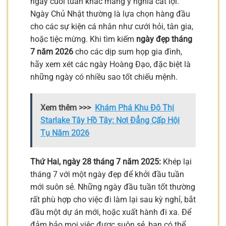
ngày cuối tuần khác mang ý nghĩa cát lợi.
Ngày Chủ Nhật thường là lựa chọn hàng đầu
cho các sự kiện cá nhân như cưới hỏi, tân gia,
hoặc tiệc mừng. Khi tìm kiếm
ngày đẹp tháng
7 năm 2026
cho các dịp sum họp gia đình,
hãy xem xét các ngày Hoàng Đạo, đặc biệt là
những ngày có nhiều sao tốt chiếu mệnh.
Xem thêm >>>
Khám Phá Khu Đô Thị
Starlake Tây Hồ Tây: Nơi Đẳng Cấp Hội
Tụ Năm 2026
Thứ Hai, ngày 28 tháng 7 năm 2025:
Khép lại
tháng 7 với một ngày đẹp để khởi đầu tuần
mới suôn sẻ. Những ngày đầu tuần tốt thường
rất phù hợp cho việc đi làm lại sau kỳ nghỉ, bắt
đầu một dự án mới, hoặc xuất hành đi xa. Để
đảm bảo mọi việc được suôn sẻ, bạn có thể