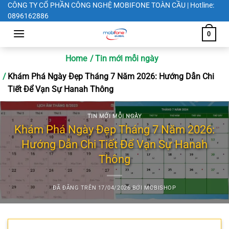
Chuyển
CÔNG TY CỔ PHẦN CÔNG NGHỆ MOBIFONE TOÀN CẦU | Hotline:
0896162886
đến
nội
0
dung
Home
Tin mới mỗi ngày
Khám Phá Ngày Đẹp Tháng 7 Năm 2026: Hướng Dẫn Chi
Tiết Để Vạn Sự Hanah Thông
TIN MỚI MỖI NGÀY
Khám Phá Ngày Đẹp Tháng 7 Năm 2026:
Hướng Dẫn Chi Tiết Để Vạn Sự Hanah
Thông
ĐÃ ĐĂNG TRÊN
17/04/2026
BỞI
MOBISHOP