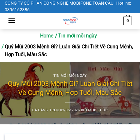
Chuyển
CÔNG TY CỔ PHẦN CÔNG NGHỆ MOBIFONE TOÀN CẦU | Hotline:
0896162886
đến
nội
0
dung
Home
Tin mới mỗi ngày
Quý Mùi 2003 Mệnh Gì? Luận Giải Chi Tiết Về Cung Mệnh,
Hợp Tuổi, Màu Sắc
TIN MỚI MỖI NGÀY
Quý Mùi 2003 Mệnh Gì? Luận Giải Chi Tiết
Về Cung Mệnh, Hợp Tuổi, Màu Sắc
ĐÃ ĐĂNG TRÊN
09/05/2026
BỞI
MOBISHOP