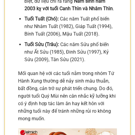
biệt, dữ liệu chỉ ra rằng
Nam sinh năm
2003 kỵ với tuổi Canh Thìn và Nhâm Thìn
.
Tuổi Tuất (Chó):
Các năm Tuất phổ biến
như Nhâm Tuất (1982), Giáp Tuất (1994),
Bính Tuất (2006), Mậu Tuất (2018).
Tuổi Sửu (Trâu):
Các năm Sửu phổ biến
như Ất Sửu (1985), Đinh Sửu (1997), Kỷ
Sửu (2009), Tân Sửu (2021).
Mối quan hệ với các tuổi nằm trong nhóm Tứ
Hành Xung thường dễ nảy sinh mâu thuẫn,
bất đồng, cản trở sự phát triển chung. Do đó,
người tuổi Quý Mùi nên cân nhắc kỹ lưỡng khi
có ý định hợp tác làm ăn hay kết hôn với
những tuổi này để tránh những rủi ro không
mong muốn.