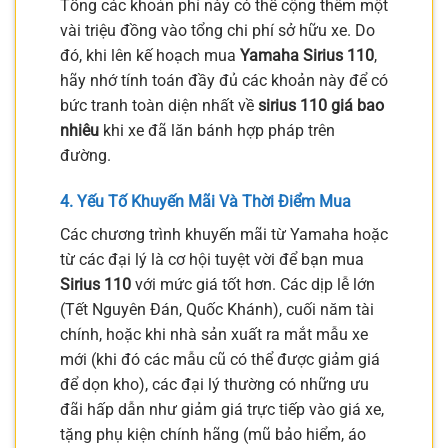
Tổng các khoản phí này có thể cộng thêm một
vài triệu đồng vào tổng chi phí sở hữu xe. Do
đó, khi lên kế hoạch mua
Yamaha Sirius 110
,
hãy nhớ tính toán đầy đủ các khoản này để có
bức tranh toàn diện nhất về
sirius 110 giá bao
nhiêu
khi xe đã lăn bánh hợp pháp trên
đường.
4. Yếu Tố Khuyến Mãi Và Thời Điểm Mua
Các chương trình khuyến mãi từ Yamaha hoặc
từ các đại lý là cơ hội tuyệt vời để bạn mua
Sirius 110
với mức giá tốt hơn. Các dịp lễ lớn
(Tết Nguyên Đán, Quốc Khánh), cuối năm tài
chính, hoặc khi nhà sản xuất ra mắt mẫu xe
mới (khi đó các mẫu cũ có thể được giảm giá
để dọn kho), các đại lý thường có những ưu
đãi hấp dẫn như giảm giá trực tiếp vào giá xe,
tặng phụ kiện chính hãng (mũ bảo hiểm, áo