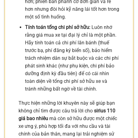
hơn; phiên bản phanh cơ đơn giản và rẻ
hơn nhưng đòi hỏi kỹ năng lái tốt hơn trong
một số tình huống.
Tính toán tổng chi phí sở hữu:
Luôn nhớ
rằng giá mua xe tại đại lý chỉ là một phần.
Hãy tính toán cả chi phí lăn bánh (thuế
trước bạ, phí đăng ký biển số), bảo hiểm
trách nhiệm dân sự bắt buộc và các chi phí
phát sinh khác (như phụ kiện, chi phí bảo
dưỡng định kỳ đầu tiên) để có cái nhìn
toàn diện về tổng chi phí sở hữu xe và
tránh những bất ngờ về tài chính.
Thực hiện những lời khuyên này sẽ giúp bạn
không chỉ tìm được câu trả lời cho
sirius 110
giá bao nhiêu
mà còn sở hữu được một chiếc
xe ưng ý, phù hợp tối đa với nhu cầu và tài
chính của bản thân, mang lại trải nghiệm sử