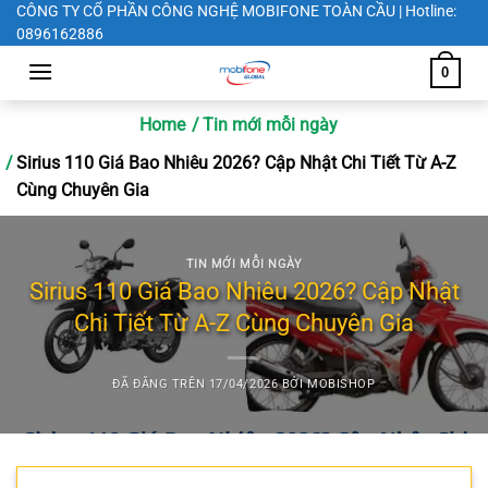
Chuyển
CÔNG TY CỔ PHẦN CÔNG NGHỆ MOBIFONE TOÀN CẦU | Hotline:
0896162886
đến
nội
0
dung
Home
Tin mới mỗi ngày
Sirius 110 Giá Bao Nhiêu 2026? Cập Nhật Chi Tiết Từ A-Z
Cùng Chuyên Gia
TIN MỚI MỖI NGÀY
Sirius 110 Giá Bao Nhiêu 2026? Cập Nhật
Chi Tiết Từ A-Z Cùng Chuyên Gia
ĐÃ ĐĂNG TRÊN
17/04/2026
BỞI
MOBISHOP