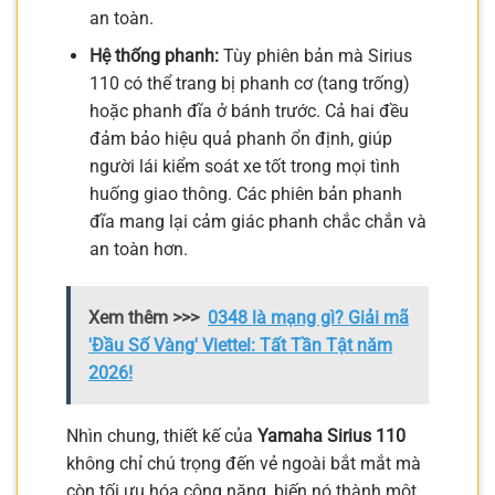
an toàn.
Hệ thống phanh:
Tùy phiên bản mà Sirius
110 có thể trang bị phanh cơ (tang trống)
hoặc phanh đĩa ở bánh trước. Cả hai đều
đảm bảo hiệu quả phanh ổn định, giúp
người lái kiểm soát xe tốt trong mọi tình
huống giao thông. Các phiên bản phanh
đĩa mang lại cảm giác phanh chắc chắn và
an toàn hơn.
Xem thêm >>>
0348 là mạng gì? Giải mã
'Đầu Số Vàng' Viettel: Tất Tần Tật năm
2026!
Nhìn chung, thiết kế của
Yamaha Sirius 110
không chỉ chú trọng đến vẻ ngoài bắt mắt mà
còn tối ưu hóa công năng, biến nó thành một