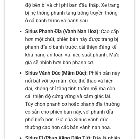
độ bền bỉ và chi phí ban đầu thấp. Xe trang
bị hệ thống phanh tang trống truyền thống
ở cả bánh trước và bánh sau.
Sirius Phanh Đĩa (Vành Nan Hoa):
Cao cấp
hơn một chút, phiên bản này được trang bị
phanh đĩa ở bánh trước, cải thiện đáng kể
khả năng an toàn và hiệu suất phanh. Mức
giá sẽ nhỉnh hơn bản phanh cơ.
Sirius Vành Đúc (Mâm Đúc):
Phiên bản này
nổi bật với bộ mâm đúc thể thao và hiện
đại, không chỉ tăng tính thẩm mỹ mà còn
cải thiện độ cứng vững và cảm giác lái.
Tùy chọn phanh cơ hoặc phanh đĩa thường
có sẵn cho phiên bản này, với phanh đĩa
phổ biến hơn. Giá của Sirius vành đúc
thường cao hơn các bản vành nan hoa.
Sirius FI (Phun Xăng Điện Tử):
Đây là phiên