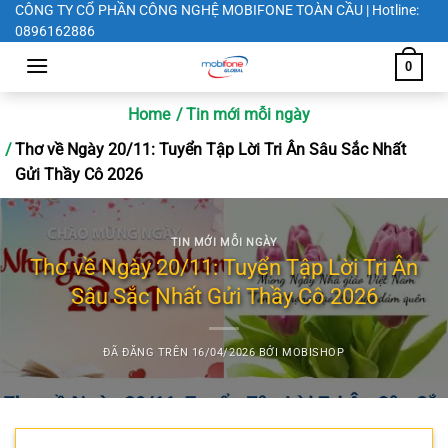
Chuyển
CÔNG TY CỔ PHẦN CÔNG NGHỆ MOBIFONE TOÀN CẦU | Hotline:
0896162886
đến
nội
0
dung
Home
Tin mới mỗi ngày
Thơ về Ngày 20/11: Tuyển Tập Lời Tri Ân Sâu Sắc Nhất
Gửi Thầy Cô 2026
TIN MỚI MỖI NGÀY
Thơ về Ngày 20/11: Tuyển Tập Lời Tri Ân
Sâu Sắc Nhất Gửi Thầy Cô 2026
ĐÃ ĐĂNG TRÊN
16/04/2026
BỞI
MOBISHOP