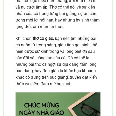
mái tóc bạc theo năm tháng, đôi mắt hiền từ
và nụ cười ấm áp. Thơ có thể nói về sự kiên
nhẫn của cô trong từng bài giảng, sự ân cần
trong mỗi lời hỏi han, hay những hy sinh thầm
lặng để ươm mầm tri thức.
Khi chọn
thơ cô giáo
, bạn nên tìm những bài
có ngôn từ trong sáng, giàu tính gợi hình, thể
hiện được sự kính trọng và lòng biết ơn sâu
sắc đối với công lao của cô. Đó có thể là
những bài thơ ca ngợi sự dịu dàng, tấm lòng
bao dung, hay đơn giản là khắc họa khoảnh
khắc cô đứng trên bục giảng, truyền đạt kiến
thức và niềm đam mê học hỏi.