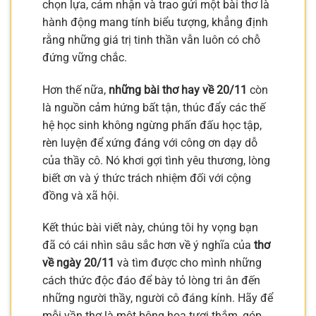
chọn lựa, cảm nhận và trao gửi một bài thơ là
hành động mang tính biểu tượng, khẳng định
rằng những giá trị tinh thần vẫn luôn có chỗ
đứng vững chắc.
Hơn thế nữa,
những bài thơ hay về 20/11
còn
là nguồn cảm hứng bất tận, thúc đẩy các thế
hệ học sinh không ngừng phấn đấu học tập,
rèn luyện để xứng đáng với công ơn dạy dỗ
của thầy cô. Nó khơi gợi tình yêu thương, lòng
biết ơn và ý thức trách nhiệm đối với cộng
đồng và xã hội.
Kết thúc bài viết này, chúng tôi hy vọng bạn
đã có cái nhìn sâu sắc hơn về ý nghĩa của
thơ
về ngày 20/11
và tìm được cho mình những
cách thức độc đáo để bày tỏ lòng tri ân đến
những người thầy, người cô đáng kính. Hãy để
mỗi vần thơ là một bông hoa tươi thắm, góp