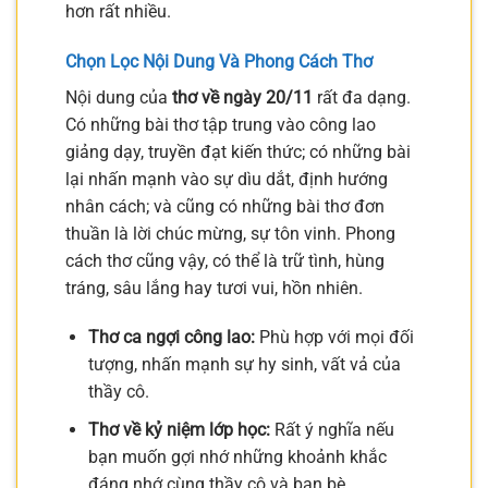
hơn rất nhiều.
Chọn Lọc Nội Dung Và Phong Cách Thơ
Nội dung của
thơ về ngày 20/11
rất đa dạng.
Có những bài thơ tập trung vào công lao
giảng dạy, truyền đạt kiến thức; có những bài
lại nhấn mạnh vào sự dìu dắt, định hướng
nhân cách; và cũng có những bài thơ đơn
thuần là lời chúc mừng, sự tôn vinh. Phong
cách thơ cũng vậy, có thể là trữ tình, hùng
tráng, sâu lắng hay tươi vui, hồn nhiên.
Thơ ca ngợi công lao:
Phù hợp với mọi đối
tượng, nhấn mạnh sự hy sinh, vất vả của
thầy cô.
Thơ về kỷ niệm lớp học:
Rất ý nghĩa nếu
bạn muốn gợi nhớ những khoảnh khắc
đáng nhớ cùng thầy cô và bạn bè.