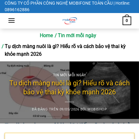
Chuyển
CÔNG TY CỔ PHẦN CÔNG NGHỆ MOBIFONE TOÀN CẦU | Hotline:
0896162886
đến
nội
0
dung
Home
Tin mới mỗi ngày
Tụ dịch màng nuôi là gì? Hiểu rõ và cách bảo vệ thai kỳ
khỏe mạnh 2026
TIN MỚI MỖI NGÀY
Tụ dịch màng nuôi là gì? Hiểu rõ và cách
bảo vệ thai kỳ khỏe mạnh 2026
ĐÃ ĐĂNG TRÊN
09/05/2026
BỞI
MOBISHOP