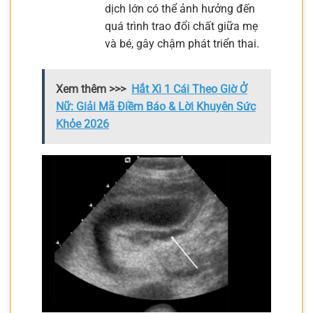
dịch lớn có thể ảnh hưởng đến
quá trình trao đổi chất giữa mẹ
và bé, gây chậm phát triển thai.
Xem thêm >>>
Hắt Xì 1 Cái Theo Giờ Ở
Nữ: Giải Mã Điềm Báo & Lời Khuyên Sức
Khỏe 2026