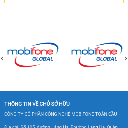
THÔNG TIN VỀ CHỦ SỞ HỮU
CÔNG TY CỔ PHẦN CÔNG NGHỆ MOBIFONE TOÀN CẦU
Địa chỉ: Số 105, đường Láng Hạ, Phường Láng Hạ, Quận