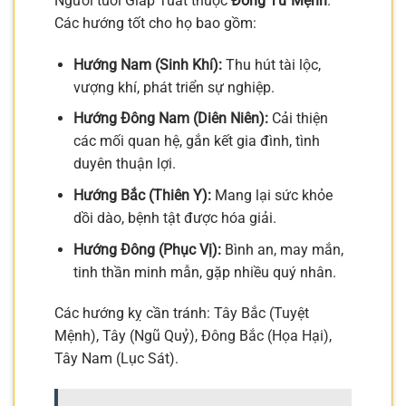
Người tuổi Giáp Tuất thuộc
Đông Tứ Mệnh
.
Các hướng tốt cho họ bao gồm:
Hướng Nam (Sinh Khí):
Thu hút tài lộc,
vượng khí, phát triển sự nghiệp.
Hướng Đông Nam (Diên Niên):
Cải thiện
các mối quan hệ, gắn kết gia đình, tình
duyên thuận lợi.
Hướng Bắc (Thiên Y):
Mang lại sức khỏe
dồi dào, bệnh tật được hóa giải.
Hướng Đông (Phục Vị):
Bình an, may mắn,
tinh thần minh mẫn, gặp nhiều quý nhân.
Các hướng kỵ cần tránh: Tây Bắc (Tuyệt
Mệnh), Tây (Ngũ Quỷ), Đông Bắc (Họa Hại),
Tây Nam (Lục Sát).