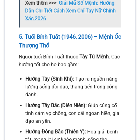
Xem thêm >>>
Giải Mã Số Mệnh: Hướng
Dẫn Chi Tiết Cách Xem Chỉ Tay Nữ Chính
Xác 2026
5. Tuổi Bính Tuất (1946, 2006) – Mệnh Ốc
Thượng Thổ
Người tuổi Bính Tuất thuộc
Tây Tứ Mệnh
. Các
hướng tốt cho họ bao gồm:
Hướng Tây (Sinh Khí):
Tạo ra nguồn năng
lượng sống dồi dào, thăng tiến trong công
danh.
Hướng Tây Bắc (Diên Niên):
Giúp củng cố
tình cảm vợ chồng, con cái ngoan hiền, gia
đạo an yên.
Hướng Đông Bắc (Thiên Y):
Hóa giải bệnh
tật, mang lại sự khỏe mạnh, sống thọ.