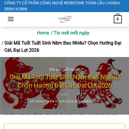
Chuyển
CÔNG TY CỔ PHẦN CÔNG NGHỆ MOBIFONE TOÀN CẦU | Hotline:
0896162886
đến
nội
0
dung
Home
Tin mới mỗi ngày
Giải Mã Tuổi Tuất Sinh Năm Bao Nhiêu? Chọn Hướng Đại
Cát, Đại Lợi 2026
TIN MỚI MỖI NGÀY
Giải Mã Tuổi Tuất Sinh Năm Bao Nhiêu?
Chọn Hướng Đại Cát, Đại Lợi 2026
ĐÃ ĐĂNG TRÊN
17/04/2026
BỞI
MOBISHOP