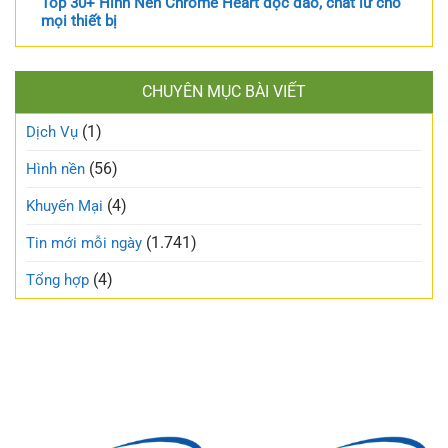
Top 30+ Hình Nền Chrome Heart độc đáo, chất lừ cho
mọi thiết bị
CHUYÊN MỤC BÀI VIẾT
(1)
Dịch Vụ
(56)
Hình nền
(4)
Khuyến Mại
(1.741)
Tin mới mỗi ngày
(4)
Tổng hợp