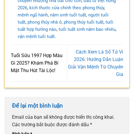
chuyển nhượng nhà đất cho con
,
đầu tư việt hưng
2026
,
kích thước cửa chính theo phong thủy
,
mệnh ngũ hành
,
năm sinh tuổi tuất
,
người tuổi
tuất
,
phong thủy nhà ở
,
phong thủy tuổi tuất
,
tuổi
tuất hợp hướng nào
,
tuổi tuất sinh năm bao nhiêu
,
vận mệnh tuổi tuất
.
Cách Xem Lá Số Tử Vi
Tuổi Sửu 1997 Hợp Màu
2026: Hướng Dẫn Luận
Gì 2025? Khám Phá Bí
Giải Vận Mệnh Từ Chuyên
Mật Thu Hút Tài Lộc!
Gia
Để lại một bình luận
Email của bạn sẽ không được hiển thị công khai.
Các trường bắt buộc được đánh dấu
*