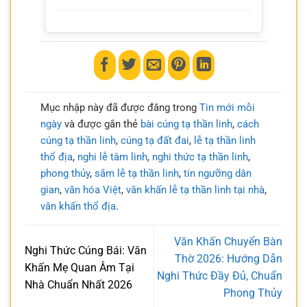
Mục nhập này đã được đăng trong
Tin mới mỗi
ngày
và được gắn thẻ
bài cúng tạ thần linh
,
cách
cúng tạ thần linh
,
cúng tạ đất đai
,
lễ tạ thần linh
thổ địa
,
nghi lễ tâm linh
,
nghi thức tạ thần linh
,
phong thủy
,
sắm lễ tạ thần linh
,
tín ngưỡng dân
gian
,
văn hóa Việt
,
văn khấn lễ tạ thần linh tại nhà
,
văn khấn thổ địa
.
Văn Khấn Chuyển Bàn
Nghi Thức Cúng Bái: Văn
Thờ 2026: Hướng Dẫn
Khấn Mẹ Quan Âm Tại
Nghi Thức Đầy Đủ, Chuẩn
Nhà Chuẩn Nhất 2026
Phong Thủy