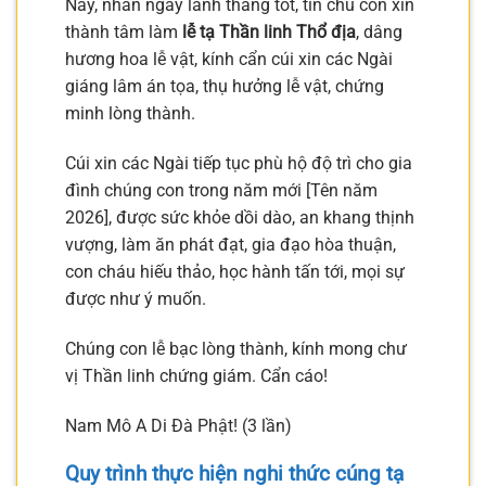
Nay, nhân ngày lành tháng tốt, tín chủ con xin
thành tâm làm
lễ tạ Thần linh Thổ địa
, dâng
hương hoa lễ vật, kính cẩn cúi xin các Ngài
giáng lâm án tọa, thụ hưởng lễ vật, chứng
minh lòng thành.
Cúi xin các Ngài tiếp tục phù hộ độ trì cho gia
đình chúng con trong năm mới [Tên năm
2026], được sức khỏe dồi dào, an khang thịnh
vượng, làm ăn phát đạt, gia đạo hòa thuận,
con cháu hiếu thảo, học hành tấn tới, mọi sự
được như ý muốn.
Chúng con lễ bạc lòng thành, kính mong chư
vị Thần linh chứng giám. Cẩn cáo!
Nam Mô A Di Đà Phật! (3 lần)
Quy trình thực hiện nghi thức cúng tạ