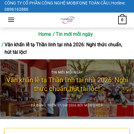
Chuyển
CÔNG TY CỔ PHẦN CÔNG NGHỆ MOBIFONE TOÀN CẦU | Hotline:
0896162886
đến
nội
0
dung
Home
Tin mới mỗi ngày
Văn khấn lễ tạ Thần linh tại nhà 2026: Nghi thức chuẩn,
hút tài lộc!
TIN MỚI MỖI NGÀY
Văn khấn lễ tạ Thần linh tại nhà 2026: Nghi
thức chuẩn, hút tài lộc!
ĐÃ ĐĂNG TRÊN
17/04/2026
BỞI
MOBISHOP