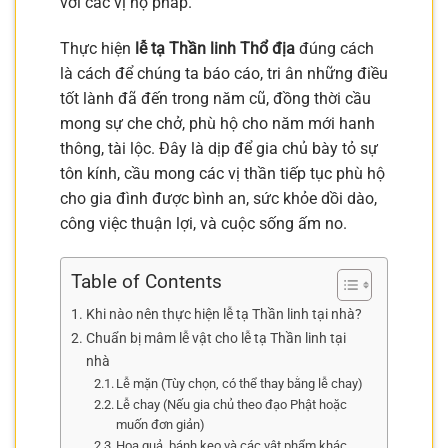
với các vị hộ pháp.
Thực hiện
lễ tạ Thần linh Thổ địa
đúng cách
là cách để chúng ta báo cáo, tri ân những điều
tốt lành đã đến trong năm cũ, đồng thời cầu
mong sự che chở, phù hộ cho năm mới hanh
thông, tài lộc. Đây là dịp để gia chủ bày tỏ sự
tôn kính, cầu mong các vị thần tiếp tục phù hộ
cho gia đình được bình an, sức khỏe dồi dào,
công việc thuận lợi, và cuộc sống ấm no.
Table of Contents
Khi nào nên thực hiện lễ tạ Thần linh tại nhà?
Chuẩn bị mâm lễ vật cho lễ tạ Thần linh tại
nhà
Lễ mặn (Tùy chọn, có thể thay bằng lễ chay)
Lễ chay (Nếu gia chủ theo đạo Phật hoặc
muốn đơn giản)
Hoa quả, bánh kẹo và các vật phẩm khác