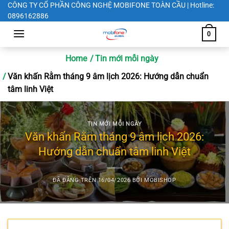
Chuyển
CÔNG TY CỔ PHẦN CÔNG NGHỆ MOBIFONE TOÀN CẦU | Hotline:
0896162886
đến
nội
0
dung
Home
Tin mới mỗi ngày
Văn khấn Rằm tháng 9 âm lịch 2026: Hướng dẫn chuẩn
tâm linh Việt
TIN MỚI MỖI NGÀY
Văn khấn Rằm tháng 9 âm lịch 2026:
Hướng dẫn chuẩn tâm linh Việt
ĐÃ ĐĂNG TRÊN
16/04/2026
BỞI
MOBISHOP