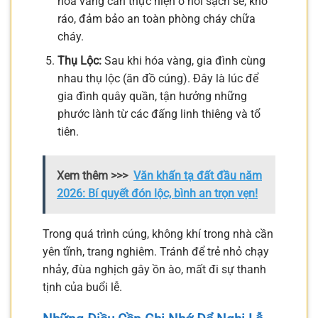
hóa vàng cần thực hiện ở nơi sạch sẽ, khô
ráo, đảm bảo an toàn phòng cháy chữa
cháy.
Thụ Lộc:
Sau khi hóa vàng, gia đình cùng
nhau thụ lộc (ăn đồ cúng). Đây là lúc để
gia đình quây quần, tận hưởng những
phước lành từ các đấng linh thiêng và tổ
tiên.
Xem thêm >>>
Văn khấn tạ đất đầu năm
2026: Bí quyết đón lộc, bình an trọn vẹn!
Trong quá trình cúng, không khí trong nhà cần
yên tĩnh, trang nghiêm. Tránh để trẻ nhỏ chạy
nhảy, đùa nghịch gây ồn ào, mất đi sự thanh
tịnh của buổi lễ.