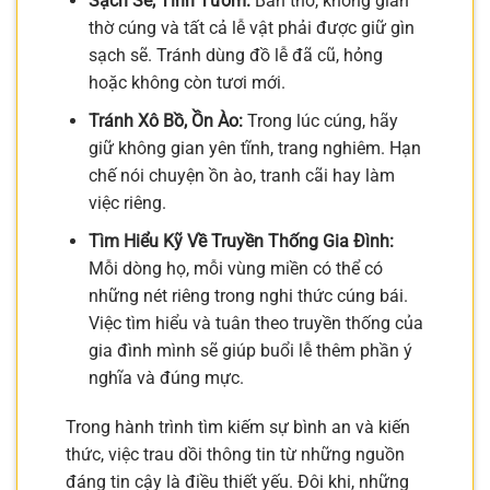
Sạch Sẽ, Tinh Tươm:
Bàn thờ, không gian
thờ cúng và tất cả lễ vật phải được giữ gìn
sạch sẽ. Tránh dùng đồ lễ đã cũ, hỏng
hoặc không còn tươi mới.
Tránh Xô Bồ, Ồn Ào:
Trong lúc cúng, hãy
giữ không gian yên tĩnh, trang nghiêm. Hạn
chế nói chuyện ồn ào, tranh cãi hay làm
việc riêng.
Tìm Hiểu Kỹ Về Truyền Thống Gia Đình:
Mỗi dòng họ, mỗi vùng miền có thể có
những nét riêng trong nghi thức cúng bái.
Việc tìm hiểu và tuân theo truyền thống của
gia đình mình sẽ giúp buổi lễ thêm phần ý
nghĩa và đúng mực.
Trong hành trình tìm kiếm sự bình an và kiến
thức, việc trau dồi thông tin từ những nguồn
đáng tin cậy là điều thiết yếu. Đôi khi, những