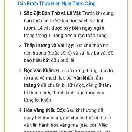
Các Bước Thực Hiện Nghi Thức Cúng
Sắp Đặt Bàn Thờ và Lễ Vật:
Trước khi cúng,
bàn thờ cần được lau dọn sạch sẽ, tinh
tươm. Lễ vật được bày biện ngay ngắn,
trang trọng. Hương đèn được thắp sáng.
Thắp Hương và Vái Lạy:
Gia chủ thắp ba
nén hương (hoặc số lẻ) và vái lạy ba vái để
báo hiệu bắt đầu buổi lễ.
Đọc Văn Khấn:
Gia chủ đứng thẳng, đọc to,
rõ ràng và mạch lạc bài
văn khấn rằm
tháng 9
đã chuẩn bị. Khi đọc, cần giữ tâm
trí thanh tịnh, thành kính, tập trung vào
từng lời khấn.
Hóa Vàng (Nếu Có):
Sau khi hương đã
cháy hết hoặc tàn, gia chủ có thể xin hạ lễ
và tiến hành hóa vàng mã (nếu có). Việc