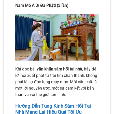
Nam Mô A Di Đà Phật! (3 lần)
Khi đọc bài
văn khấn sám hối tại nhà
, hãy để
lời nói xuất phát từ trái tim chân thành, không
phải là sự đọc tụng máy móc. Mỗi câu chữ là
một lời nguyện ước, một sự cam kết với bản
thân và với thế giới tâm linh.
Hướng Dẫn Tụng Kinh Sám Hối Tại
Nhà Mang Lại Hiệu Quả Tối Ưu