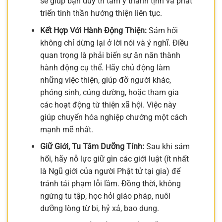
sẽ giúp bạn duy trì tâm ý thanh tịnh và phát
triển tinh thần hướng thiện liên tục.
Kết Hợp Với Hành Động Thiện:
Sám hối
không chỉ dừng lại ở lời nói và ý nghĩ. Điều
quan trọng là phải biến sự ăn năn thành
hành động cụ thể. Hãy chủ động làm
những việc thiện, giúp đỡ người khác,
phóng sinh, cúng dường, hoặc tham gia
các hoạt động từ thiện xã hội. Việc này
giúp chuyển hóa nghiệp chướng một cách
mạnh mẽ nhất.
Giữ Giới, Tu Tâm Dưỡng Tính:
Sau khi sám
hối, hãy nỗ lực giữ gìn các giới luật (ít nhất
là Ngũ giới của người Phật tử tại gia) để
tránh tái phạm lỗi lầm. Đồng thời, không
ngừng tu tập, học hỏi giáo pháp, nuôi
dưỡng lòng từ bi, hỷ xả, bao dung.