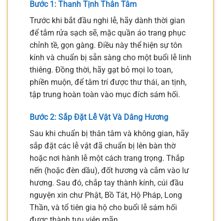
Bước 1: Thanh Tịnh Thân Tâm
Trước khi bắt đầu nghi lễ, hãy dành thời gian
để tắm rửa sạch sẽ, mặc quần áo trang phục
chỉnh tề, gọn gàng. Điều này thể hiện sự tôn
kính và chuẩn bị sẵn sàng cho một buổi lễ linh
thiêng. Đồng thời, hãy gạt bỏ mọi lo toan,
phiền muộn, để tâm trí được thư thái, an tịnh,
tập trung hoàn toàn vào mục đích sám hối.
Bước 2: Sắp Đặt Lễ Vật Và Dâng Hương
Sau khi chuẩn bị thân tâm và không gian, hãy
sắp đặt các lễ vật đã chuẩn bị lên bàn thờ
hoặc nơi hành lễ một cách trang trọng. Thắp
nến (hoặc đèn dầu), đốt hương và cắm vào lư
hương. Sau đó, chắp tay thành kính, cúi đầu
nguyện xin chư Phật, Bồ Tát, Hộ Pháp, Long
Thần, và tổ tiên gia hộ cho buổi lễ sám hối
được thành tựu viên mãn.