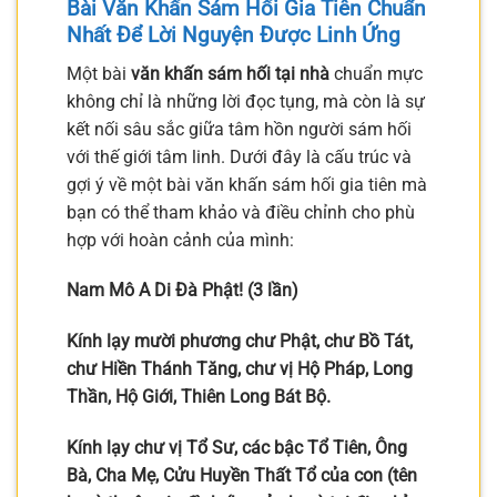
Bài Văn Khấn Sám Hối Gia Tiên Chuẩn
Nhất Để Lời Nguyện Được Linh Ứng
Một bài
văn khấn sám hối tại nhà
chuẩn mực
không chỉ là những lời đọc tụng, mà còn là sự
kết nối sâu sắc giữa tâm hồn người sám hối
với thế giới tâm linh. Dưới đây là cấu trúc và
gợi ý về một bài văn khấn sám hối gia tiên mà
bạn có thể tham khảo và điều chỉnh cho phù
hợp với hoàn cảnh của mình:
Nam Mô A Di Đà Phật! (3 lần)
Kính lạy mười phương chư Phật, chư Bồ Tát,
chư Hiền Thánh Tăng, chư vị Hộ Pháp, Long
Thần, Hộ Giới, Thiên Long Bát Bộ.
Kính lạy chư vị Tổ Sư, các bậc Tổ Tiên, Ông
Bà, Cha Mẹ, Cửu Huyền Thất Tổ của con (tên