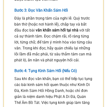
Bước 3: Đọc Văn Khấn Sám Hối
Đây là phần trọng tâm của nghi lễ. Quỳ trước
bàn thờ (hoặc nơi hành lễ), chắp tay và bắt
đầu đọc bài
văn khấn sám hối tại nhà
với tất
cả sự thành tâm. Đọc chậm rãi, rõ ràng từng
lời, từng chữ, để tâm ý mình hòa vào từng câu
văn. Trong khi đọc, hãy quán chiếu lại những
lỗi lầm đã mắc phải, từ sâu thẳm tâm can mà
phát lộ, ăn năn và phát nguyện hối cải.
Bước 4: Tụng Kinh Sám Hối (Nếu Có)
Sau khi đọc văn khấn, bạn có thể tiếp tục tụng
các bài kinh sám hối quen thuộc như Kinh Di
Đà, Kinh Sám Hối Hồng Danh, hoặc chỉ đơn
giản là niệm danh hiệu Phật A Di Đà, Quán
Thế Âm Bồ Tát. Việc tụng kinh giúp làm tăng