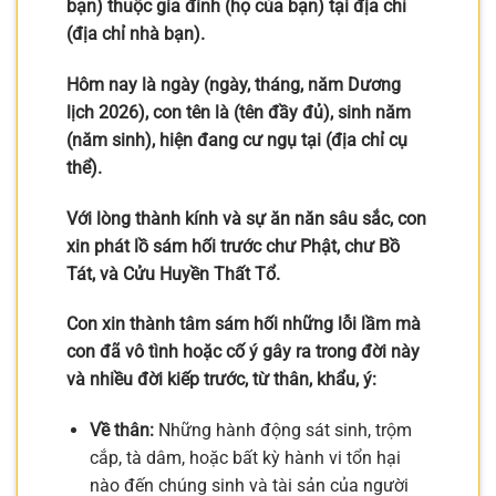
bạn) thuộc gia đình (họ của bạn) tại địa chỉ
(địa chỉ nhà bạn).
Hôm nay là ngày (ngày, tháng, năm Dương
lịch 2026), con tên là (tên đầy đủ), sinh năm
(năm sinh), hiện đang cư ngụ tại (địa chỉ cụ
thể).
Với lòng thành kính và sự ăn năn sâu sắc, con
xin phát lồ sám hối trước chư Phật, chư Bồ
Tát, và Cửu Huyền Thất Tổ.
Con xin thành tâm sám hối những lỗi lầm mà
con đã vô tình hoặc cố ý gây ra trong đời này
và nhiều đời kiếp trước, từ thân, khẩu, ý:
Về thân:
Những hành động sát sinh, trộm
cắp, tà dâm, hoặc bất kỳ hành vi tổn hại
nào đến chúng sinh và tài sản của người