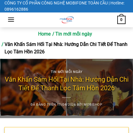
Chuyển
CÔNG TY CỔ PHẦN CÔNG NGHỆ MOBIFONE TOÀN CẦU | Hotline:
0896162886
đến
nội
0
dung
Home
Tin mới mỗi ngày
Văn Khấn Sám Hối Tại Nhà: Hướng Dẫn Chi Tiết Để Thanh
Lọc Tâm Hồn 2026
TIN MỚI MỖI NGÀY
Văn Khấn Sám Hối Tại Nhà: Hướng Dẫn Chi
Tiết Để Thanh Lọc Tâm Hồn 2026
ĐÃ ĐĂNG TRÊN
17/04/2026
BỞI
MOBISHOP