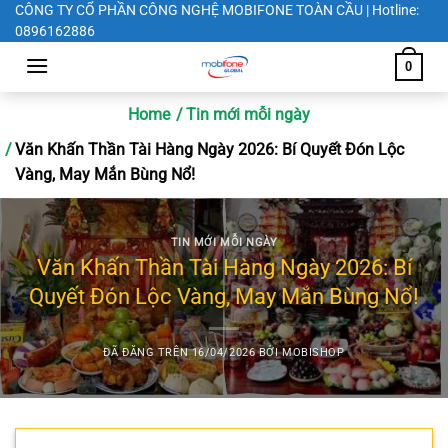
Chuyển
CÔNG TY CỔ PHẦN CÔNG NGHỆ MOBIFONE TOÀN CẦU | Hotline:
0896162886
đến
nội
0
dung
Home
Tin mới mỗi ngày
Văn Khấn Thần Tài Hàng Ngày 2026: Bí Quyết Đón Lộc
Vàng, May Mắn Bùng Nổ!
TIN MỚI MỖI NGÀY
Văn Khấn Thần Tài Hàng Ngày 2026: Bí
Quyết Đón Lộc Vàng, May Mắn Bùng Nổ!
ĐÃ ĐĂNG TRÊN
16/04/2026
BỞI
MOBISHOP