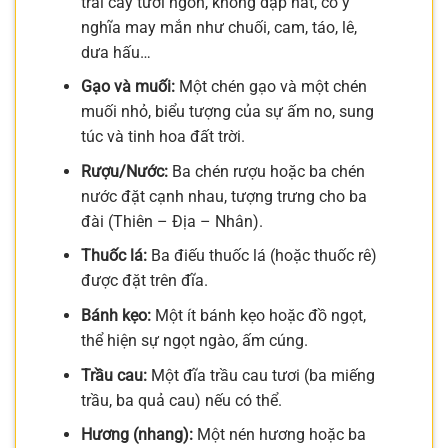
trái cây tươi ngon, không dập nát, có ý
nghĩa may mắn như chuối, cam, táo, lê,
dưa hấu…
Gạo và muối:
Một chén gạo và một chén
muối nhỏ, biểu tượng của sự ấm no, sung
túc và tinh hoa đất trời.
Rượu/Nước:
Ba chén rượu hoặc ba chén
nước đặt cạnh nhau, tượng trưng cho ba
đài (Thiên – Địa – Nhân).
Thuốc lá:
Ba điếu thuốc lá (hoặc thuốc rê)
được đặt trên đĩa.
Bánh kẹo:
Một ít bánh kẹo hoặc đồ ngọt,
thể hiện sự ngọt ngào, ấm cúng.
Trầu cau:
Một đĩa trầu cau tươi (ba miếng
trầu, ba quả cau) nếu có thể.
Hương (nhang):
Một nén hương hoặc ba