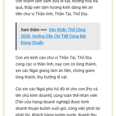
con thành tâm sắm sửa lễ vật, hương hoa trà
quả, thắp nén tâm hương kính dâng lên án
tiền chư vị Thần linh, Thần Tài, Thổ Địa.
Xem thêm >>>
Văn Khấn Thổ Công
2026: Hướng Dẫn Chi Tiết Cúng Bái
Đúng Chuẩn
Con xin kính cáo chư vị Thần Tài, Thổ Địa
cùng các vị thần linh, nay con có lòng thành,
xin các Ngài giáng lâm án tiền, chứng giám
lòng thành, thụ hưởng lễ vật.
Cúi xin các Ngài phù hộ độ trì cho con [Họ và
tên chủ kinh doanh], cùng toàn thể nhân viên
[Tên cửa hàng/doanh nghiệp] được kinh
doanh thuận buồm xuôi gió, công việc phát tài
phát lộc, khách hàng nườm nượp, doanh thu