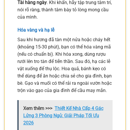
Tài hàng ngày
. Khi khấn, hãy tập trung tâm trí,
nói rõ ràng, thành tâm bày tỏ lòng mong cầu
của mình.
Hóa vàng và hạ lễ
Sau khi hương đã tàn một nửa hoặc cháy hết
(khoảng 15-30 phút), bạn có thể hóa vàng mã
(nếu có chuẩn bị). Khi hóa xong, dùng rượu
rưới lên tro tàn để tiễn thần. Sau đó, hạ các lễ
vật xuống để thụ lộc. Hoa quả, bánh kẹo có
thể dùng để ăn hoặc chia sẻ cho gia đình, bạn
bè. Gạo và muối có thể rải ra ngoài vườn hoặc
trộn vào gạo của gia đình để cầu may mắn.
Xem thêm >>>
Thiết Kế Nhà Cấp 4 Gác
Lửng 3 Phòng Ngủ: Giải Pháp Tối Ưu
2026