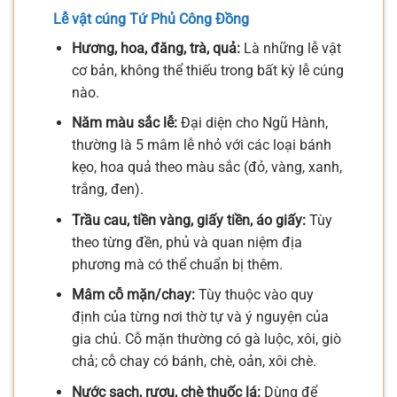
Lễ vật cúng Tứ Phủ Công Đồng
Hương, hoa, đăng, trà, quả:
Là những lễ vật
cơ bản, không thể thiếu trong bất kỳ lễ cúng
nào.
Năm màu sắc lễ:
Đại diện cho Ngũ Hành,
thường là 5 mâm lễ nhỏ với các loại bánh
kẹo, hoa quả theo màu sắc (đỏ, vàng, xanh,
trắng, đen).
Trầu cau, tiền vàng, giấy tiền, áo giấy:
Tùy
theo từng đền, phủ và quan niệm địa
phương mà có thể chuẩn bị thêm.
Mâm cỗ mặn/chay:
Tùy thuộc vào quy
định của từng nơi thờ tự và ý nguyện của
gia chủ. Cỗ mặn thường có gà luộc, xôi, giò
chả; cỗ chay có bánh, chè, oản, xôi chè.
Nước sạch, rượu, chè thuốc lá:
Dùng để