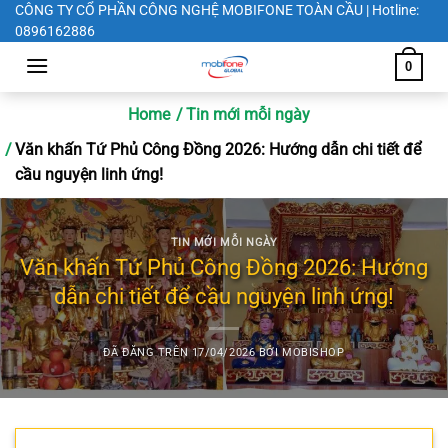
Chuyển
CÔNG TY CỔ PHẦN CÔNG NGHỆ MOBIFONE TOÀN CẦU | Hotline:
0896162886
đến
nội
0
dung
Home
Tin mới mỗi ngày
Văn khấn Tứ Phủ Công Đồng 2026: Hướng dẫn chi tiết để
cầu nguyện linh ứng!
TIN MỚI MỖI NGÀY
Văn khấn Tứ Phủ Công Đồng 2026: Hướng
dẫn chi tiết để cầu nguyện linh ứng!
ĐÃ ĐĂNG TRÊN
17/04/2026
BỞI
MOBISHOP