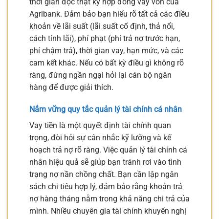
thời gian đọc thật kỹ hợp đồng vay vốn của
Agribank. Đảm bảo bạn hiểu rõ tất cả các điều
khoản về lãi suất (lãi suất cố định, thả nổi,
cách tính lãi), phí phạt (phí trả nợ trước hạn,
phí chậm trả), thời gian vay, hạn mức, và các
cam kết khác. Nếu có bất kỳ điều gì không rõ
ràng, đừng ngần ngại hỏi lại cán bộ ngân
hàng để được giải thích.
Nắm vững quy tắc quản lý tài chính cá nhân
Vay tiền là một quyết định tài chính quan
trọng, đòi hỏi sự cân nhắc kỹ lưỡng và kế
hoạch trả nợ rõ ràng. Việc quản lý tài chính cá
nhân hiệu quả sẽ giúp bạn tránh rơi vào tình
trạng nợ nần chồng chất. Bạn cần lập ngân
sách chi tiêu hợp lý, đảm bảo rằng khoản trả
nợ hàng tháng nằm trong khả năng chi trả của
mình. Nhiều chuyên gia tài chính khuyến nghị