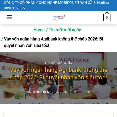
Chuyển
CÔNG TY CỔ PHẦN CÔNG NGHỆ MOBIFONE TOÀN CẦU | Hotline:
0896162886
đến
nội
0
dung
Home
Tin mới mỗi ngày
Vay vốn ngân hàng Agribank không thế chấp 2026: Bí
quyết nhận vốn siêu tốc!
TIN MỚI MỖI NGÀY
Vay vốn ngân hàng Agribank không thế
chấp 2026: Bí quyết nhận vốn siêu tốc!
ĐÃ ĐĂNG TRÊN
17/04/2026
BỞI
MOBISHOP