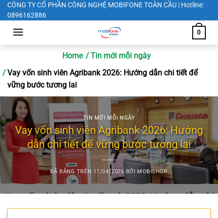
Chuyển
CÔNG TY CỔ PHẦN CÔNG NGHỆ MOBIFONE TOÀN CẦU | Hotline:
0896162886
đến
nội
0
dung
Home
Tin mới mỗi ngày
Vay vốn sinh viên Agribank 2026: Hướng dẫn chi tiết để
vững bước tương lai
TIN MỚI MỖI NGÀY
Vay vốn sinh viên Agribank 2026: Hướng
dẫn chi tiết để vững bước tương lai
ĐÃ ĐĂNG TRÊN
17/04/2026
BỞI
MOBISHOP